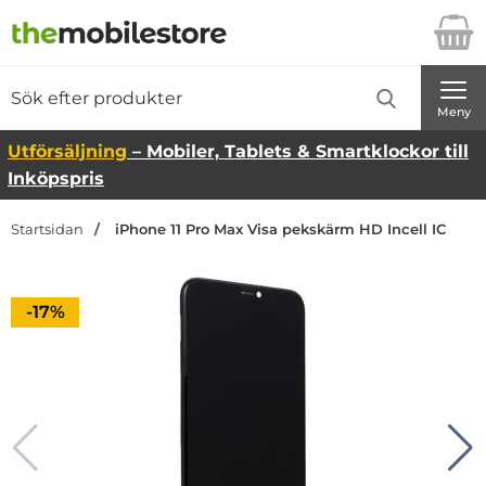
Startsidan för Danira Telecom AB
Sök
Sök på Danira Telecom AB
Genomför
Meny
Utförsäljning
– Mobiler, Tablets & Smartklockor till
Inköpspris
Startsidan
iPhone 11 Pro Max Visa pekskärm HD Incell IC
Priset är nedsatt med
-17%