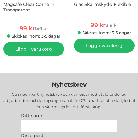
Magsafe Clear Corner -
Glas Skärmskydd Flexible
Transparent
Art. nr 1002966567
Art. nr 1002958460
rea pris
99 kr
219 kr
rea pris
99 kr
tidigare pris
149 kr
tidigare pris
Skickas inom: 3-5 dagar
Skickas inom: 3-5 dagar
Lägg i varukorg
Lägg i varukorg
Nyhetsbrev
Gå med i vårt nyhetsbrev och var först med att få ta del av
erbjudanden och kampanjer samt få 10% rabatt på alla
skal, fodral
och skärmskydd
i ditt första köp.
Ditt namn
Din e-post