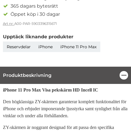
365 dagars bytesrätt
Öppet köp i 30 dagar
Art nr:
A00-PAR-5903396315671
Upptäck liknande produkter
Reservdelar
iPhone
iPhone 11 Pro Max
Produktbeskrivning
Stä
Produktbeskrivning
iPhone 11 Pro Max Visa pekskärm HD Incell IC
Den högklassiga ZY-skärmen garanterar komplett funktionalitet för
iPhone och erbjuder imponerande ljusstyrka samt synlighet från alla
vinklar och under alla förhållanden.
ZY-skärmen är noggrant designad för att passa den specifika