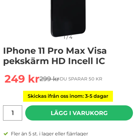
1
/
4
IPhone 11 Pro Max Visa
pekskärm HD Incell IC
Handla denna produkt iPhone 11 Pro Max Visa pekskärm
rea pris
249 kr
299 kr
DU SPARAR 50 KR
tidigare pris
Skickas ifrån oss inom: 3-5 dagar
antal
LÄGG I VARUKORG
Fler än 5 st. i lager eller fjärrlager