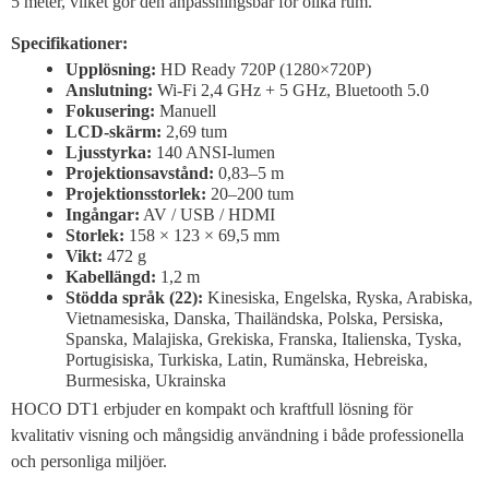
5 meter, vilket gör den anpassningsbar för olika rum.
Specifikationer:
Upplösning:
HD Ready 720P (1280×720P)
Anslutning:
Wi-Fi 2,4 GHz + 5 GHz, Bluetooth 5.0
Fokusering:
Manuell
LCD-skärm:
2,69 tum
Ljusstyrka:
140 ANSI-lumen
Projektionsavstånd:
0,83–5 m
Projektionsstorlek:
20–200 tum
Ingångar:
AV / USB / HDMI
Storlek:
158 × 123 × 69,5 mm
Vikt:
472 g
Kabellängd:
1,2 m
Stödda språk (22):
Kinesiska, Engelska, Ryska, Arabiska,
Vietnamesiska, Danska, Thailändska, Polska, Persiska,
Spanska, Malajiska, Grekiska, Franska, Italienska, Tyska,
Portugisiska, Turkiska, Latin, Rumänska, Hebreiska,
Burmesiska, Ukrainska
HOCO DT1 erbjuder en kompakt och kraftfull lösning för
kvalitativ visning och mångsidig användning i både professionella
och personliga miljöer.