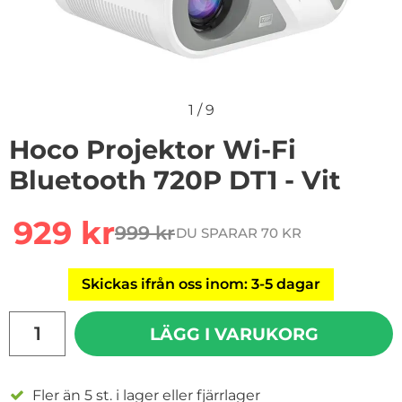
1
/
9
Hoco Projektor Wi-Fi
Bluetooth 720P DT1 - Vit
Handla denna produkt Hoco Projektor Wi-Fi Bluetooth 
rea pris
929 kr
999 kr
DU SPARAR 70 KR
tidigare pris
Skickas ifrån oss inom: 3-5 dagar
antal
LÄGG I VARUKORG
Fler än 5 st. i lager eller fjärrlager