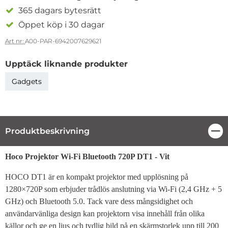
365 dagars bytesrätt
Öppet köp i 30 dagar
Art nr:
A00-PAR-6942007629621
Upptäck liknande produkter
Gadgets
Produktbeskrivning
Stä
Produktbeskrivning
Hoco Projektor Wi-Fi Bluetooth 720P DT1 - Vit
HOCO DT1 är en kompakt projektor med upplösning på
1280×720P som erbjuder trådlös anslutning via Wi-Fi (2,4 GHz + 5
GHz) och Bluetooth 5.0. Tack vare dess mångsidighet och
användarvänliga design kan projektorn visa innehåll från olika
källor och ge en ljus och tydlig bild på en skärmstorlek upp till 200