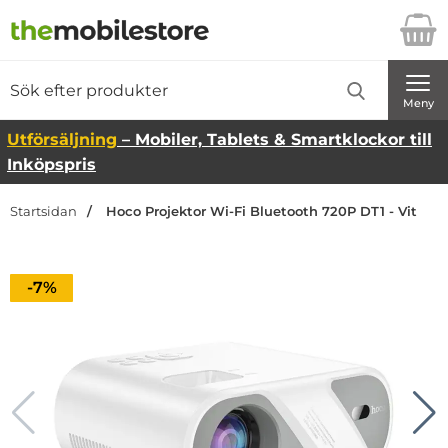
Startsidan för Danira Telecom AB
Sök
Sök på Danira Telecom AB
Genomför
Meny
Utförsäljning
– Mobiler, Tablets & Smartklockor till
Inköpspris
Startsidan
Hoco Projektor Wi-Fi Bluetooth 720P DT1 - Vit
Priset är nedsatt med
-7%