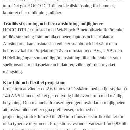
tum. Det gör HOCO DT1 till en idealisk lösning för hemmet,
kontoret eller utbildningsmiljöer.
Trådlös streaming och flera anslutningsmöjligheter
HOCO DT1 är utrustad med Wi-Fi och Bluetooth-teknik för enkel
trådlös streaming från mobila enheter, laptops och surfplattor.
Användarna kan ansluta sina enheter snabbt och bekvämt utan
behov av kablar. Projektorn är även utrustad med AV-, USB- och
HDMI-ingångar som möjliggör anslutning till andra enheter som
spelkonsoler, mediaspelare och datorer, vilket gör den mycket
mångsidig.
Klar bild och flexibel projektion
Projektorn använder en 2,69-tums LCD-skärm med en ljusstyrka på
140 ANSI-lumen, vilket ger en tydlig bild även i rum med måttlig
belysning. Den manuella fokuseringen ger användarna möjligheten
att justera bilden efter egna preferenser, och med en
projiceringsstorlek från 20 till 200 tum finns det stor flexibilitet för
olika typer av utrymmen. Projektionsavståndet varierar från 0,83 till