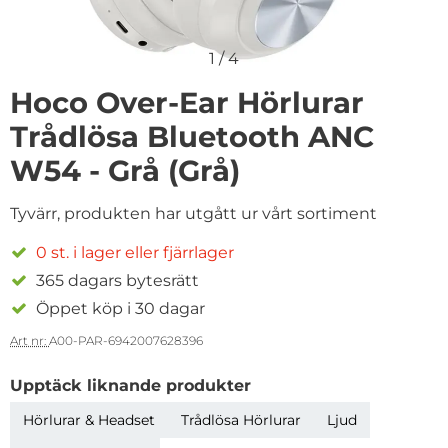
1
/
4
Hoco Over-Ear Hörlurar
Trådlösa Bluetooth ANC
W54 - Grå (Grå)
Tyvärr, produkten har utgått ur vårt sortiment
0 st. i lager eller fjärrlager
365 dagars bytesrätt
Öppet köp i 30 dagar
Art nr:
A00-PAR-6942007628396
Upptäck liknande produkter
Hörlurar & Headset
Trådlösa Hörlurar
Ljud