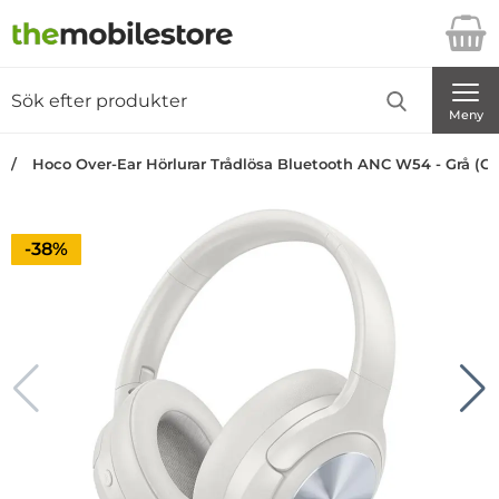
Startsidan för Danira Telecom AB
Sök
Sök på Danira Telecom AB
Genomför
Meny
Hoco Over-Ear Hörlurar Trådlösa Bluetooth ANC W54 - Grå (Gr
Priset är nedsatt med
-38%