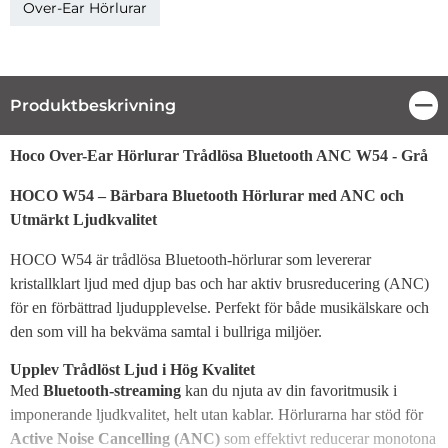
Over-Ear Hörlurar
Produktbeskrivning
Stä
Produktbeskrivning
Hoco Over-Ear Hörlurar Trådlösa Bluetooth ANC W54 - Grå
HOCO W54 – Bärbara Bluetooth Hörlurar med ANC och
Utmärkt Ljudkvalitet
HOCO W54 är trådlösa Bluetooth-hörlurar som levererar
kristallklart ljud med djup bas och har aktiv brusreducering (ANC)
för en förbättrad ljudupplevelse. Perfekt för både musikälskare och
den som vill ha bekväma samtal i bullriga miljöer.
Upplev Trådlöst Ljud i Hög Kvalitet
Med
Bluetooth-streaming
kan du njuta av din favoritmusik i
imponerande ljudkvalitet, helt utan kablar. Hörlurarna har stöd för
Active Noise Cancelling (ANC)
som effektivt reducerar monotona