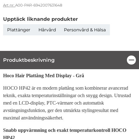
Art nr:
A00-PAR-6942007631648
Upptäck liknande produkter
Plattänger
Hårvård
Personvård & Hälsa
Produktbeskrivning
Stä
Produktbeskrivning
Hoco Hair Plattång Med Display - Grå
HOCO HP42 är en modern plattång som kombinerar avancerad
teknik, exakta temperaturinställningar och snygg design. Utrustad
med en LCD-display, PTC-värmare och automatisk
avstängningsfunktion, ger den utmärkta stylingresultat med
maximal användningssäkerhet.
Snabb uppvärmning och exakt temperaturkontroll HOCO
HP42