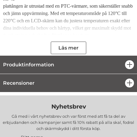
plattången är utrustad med en PTC-värmare, som säkerställer snabb
och jämn uppvärmning. Med ett temperaturområde på 120°C till
220°C och en LCD-skärm kan du justera temperaturen exakt efter
dina individuella behov och hårtyp, vilket ger maximalt skydd mot
överhettning och skador. Plattången har även
temperaturminnesfunktion och automatisk avstängning efter 60
Läs mer
minuter, vilket ökar användningssäkerheten.
Lätt att använda
Produktinformation
öpp
HOCO HP42 har kompakta mått, vilket gör den bekväm att
använda och lätt att förvara. Värmeplattorna som mäter 106 × 44
Recensioner
öpp
mm ger en bred stylingyta, vilket möjliggör snabb uträtning av även
stora hårstrån. Plattången är hållbar och motståndskraftig mot
skador.
Nyhetsbrev
Moderna funktioner
Gå med i vårt nyhetsbrev och var först med att få ta del av
Plattången stöder automatisk avstängning efter 60 minuter, vilket
erbjudanden och kampanjer samt få 10% rabatt på alla
skal, fodral
ökar säkerheten vid användning. LCD-displayen möjliggör bättre
och skärmskydd
i ditt första köp.
temperaturkontroll och minnesfunktionen gör att du snabbt kan