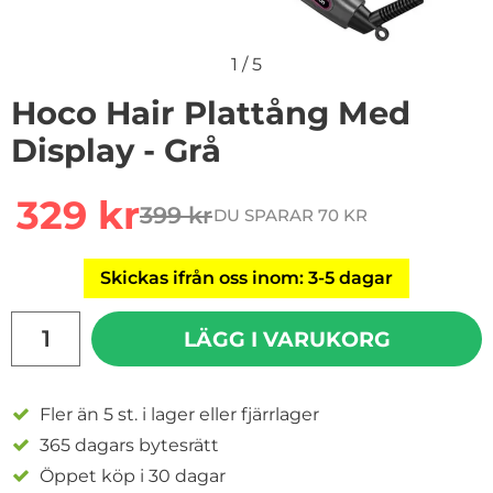
1
/
5
Hoco Hair Plattång Med
Display - Grå
Handla denna produkt Hoco Hair Plattång Med Display 
rea pris
329 kr
399 kr
DU SPARAR 70 KR
tidigare pris
Skickas ifrån oss inom: 3-5 dagar
antal
LÄGG I VARUKORG
Fler än 5 st. i lager eller fjärrlager
365 dagars bytesrätt
Öppet köp i 30 dagar