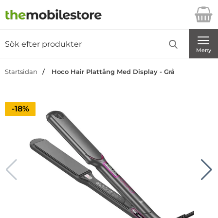
Startsidan för Danira Telecom AB
Sök
Sök på Danira Telecom AB
Genomför
Meny
Startsidan
Hoco Hair Plattång Med Display - Grå
Priset är nedsatt med
-18%