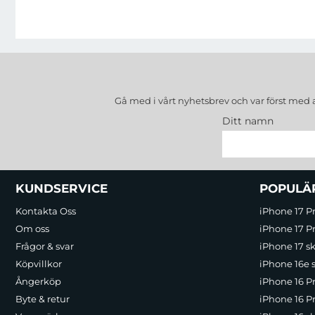
Gå med i vårt nyhetsbrev och var först med 
Ditt namn
Sidfot Blandad info och länkar
KUNDSERVICE
POPULÄ
Kontakta Oss
iPhone 17 P
Om oss
iPhone 17 Pr
Frågor & svar
iPhone 17 sk
Köpvillkor
iPhone 16e 
Ångerköp
iPhone 16 P
Byte & retur
iPhone 16 Pr