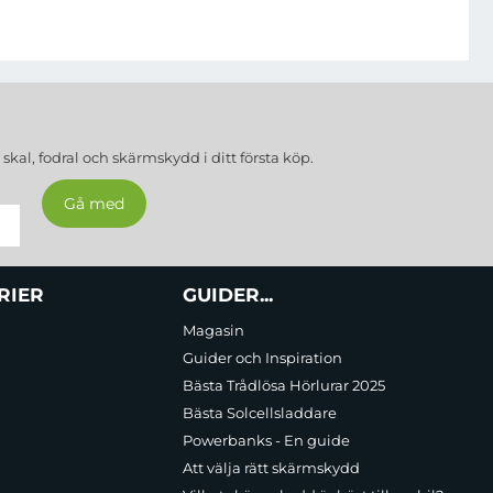
a
skal, fodral och skärmskydd
i ditt första köp.
RIER
GUIDER...
Magasin
Guider och Inspiration
Bästa Trådlösa Hörlurar 2025
Bästa Solcellsladdare
Powerbanks - En guide
Att välja rätt skärmskydd