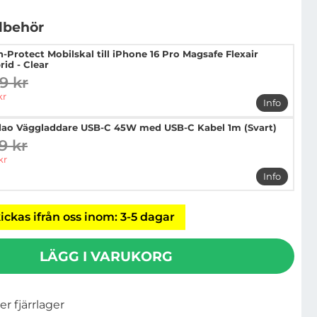
llbehör
h-Protect Mobilskal till iPhone 16 Pro Magsafe Flexair
rid - Clear
9 kr
digare pris
pris
kr
Info
mer info o
ao Väggladdare USB-C 45W med USB-C Kabel 1m (Svart)
9 kr
digare pris
pris
kr
Info
mer info
ickas ifrån oss inom: 3-5 dagar
LÄGG I VARUKORG
ler fjärrlager