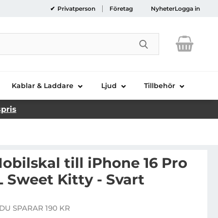
Privatperson
Företag
Nyheter
Logga in
Genomför sökni
Kablar & Laddare
Ljud
Tillbehör
spris
obilskal till iPhone 16 Pro
Sweet Kitty - Svart
llo Kitty Mobilskal till iPhone 16 Pro MagSafe IML Sweet
DU SPARAR 190 KR
e pris