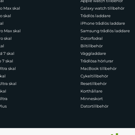
al
Apple watch tillbehör
ro Max skal
Galaxy watch tillbehör
o skal
Trådlös laddare
al
iPhone trådlös laddare
ro Max skal
Samsung trådlös laddare
o skal
Datorfodral
kal
Biltillbehör
d 7 skal
Väggladdare
p 7 skal
Trådlösa hörlurar
ltra skal
MacBook tillbehör
kal
Cykeltillbehör
ltra skal
Resetillbehör
skal
Korthållare
ltra
Minneskort
Plus
Datortillbehör