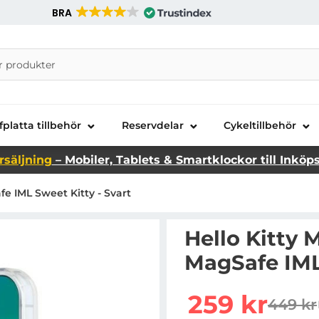
BRA
nira Telecom AB
fplatta tillbehör
Reservdelar
Cykeltillbehör
rsäljning
– Mobiler, Tablets & Smartklockor till Inköp
fe IML Sweet Kitty - Svart
Hello Kitty M
MagSafe IML 
Handla denna produkt He
rea pris
259 kr
449 kr
tidigar