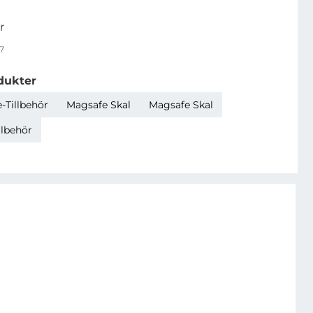
r
7
dukter
-Tillbehör
Magsafe Skal
Magsafe Skal
llbehör