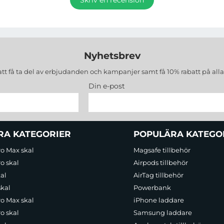
Nyhetsbrev
att få ta del av erbjudanden och kampanjer samt få 10% rabatt på all
Din e-post
RA KATEGORIER
POPULÄRA KATEGO
ro Max skal
Magsafe tillbehör
o skal
Airpods tillbehör
al
AirTag tillbehör
skal
Powerbank
ro Max skal
iPhone laddare
o skal
Samsung laddare