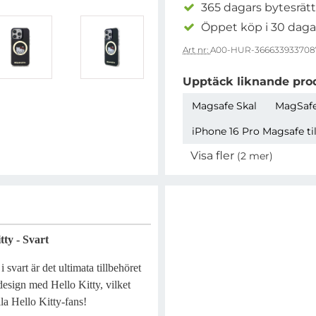
365 dagars bytesrätt
Öppet köp i 30 daga
Art nr:
A00-HUR-366633933708
Upptäck liknande pro
Magsafe Skal
MagSafe
iPhone 16 Pro Magsafe ti
Visa fler
(2 mer)
Egenskaper
ty - Svart
vart är det ultimata tillbehöret
design med Hello Kitty, vilket
lla Hello Kitty-fans!