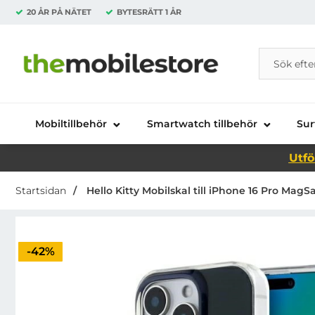
20 ÅR PÅ NÄTET
BYTESRÄTT
1 ÅR
Sök
Sök på Da
Startsidan för Danira Telecom AB
Mobiltillbehör
Smartwatch tillbehör
Sur
Utfö
Startsidan
Hello Kitty Mobilskal till iPhone 16 Pro MagSa
Priset är nedsatt med
-42%