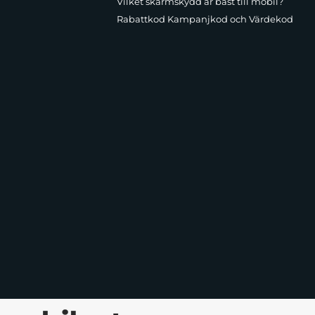
Vilket skärmskydd är bäst till mobil?
Rabattkod Kampanjkod och Värdekod