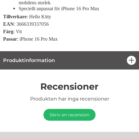
mobilens storlek
Speciellt anpassat för iPhone 16 Pro Max
Tillverkare
: Hello Kitty
EAN
: 3666339337056
Färg
: Vit
Passar
: iPhone 16 Pro Max
Produktinformation
öpp
Recensioner
Produkten har inga recensioner
Skriv en recension