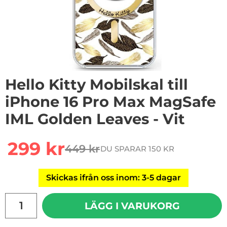
Hello Kitty Mobilskal till
iPhone 16 Pro Max MagSafe
IML Golden Leaves - Vit
Handla denna produkt Hello Kitty Mobilskal till iPhone
rea pris
299 kr
449 kr
DU SPARAR 150 KR
tidigare pris
Skickas ifrån oss inom: 3-5 dagar
antal
LÄGG I VARUKORG