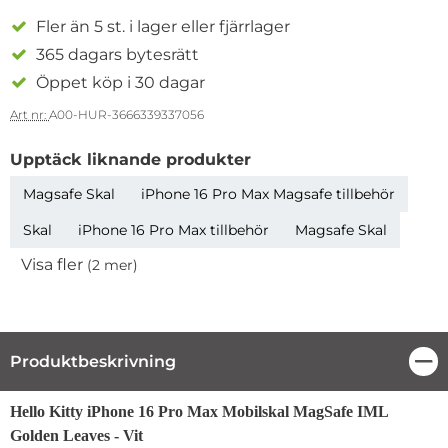
Fler än 5 st. i lager eller fjärrlager
365 dagars bytesrätt
Öppet köp i 30 dagar
Art nr:
A00-HUR-3666339337056
Upptäck liknande produkter
Magsafe Skal
iPhone 16 Pro Max Magsafe tillbehör
Skal
iPhone 16 Pro Max tillbehör
Magsafe Skal
Visa fler
(2 mer)
Egenskaper
Produktbeskrivning
Stä
Produktbeskrivning
Hello Kitty iPhone 16 Pro Max Mobilskal MagSafe IML
Golden Leaves - Vit