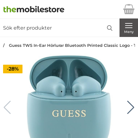
Startsidan för Danira Telecom AB
Sök
Sök på Danira Telecom AB
Genomför
Meny
Guess TWS In-Ear Hörlurar Bluetooth Printed Classic Logo - T
Priset är nedsatt med
-28%