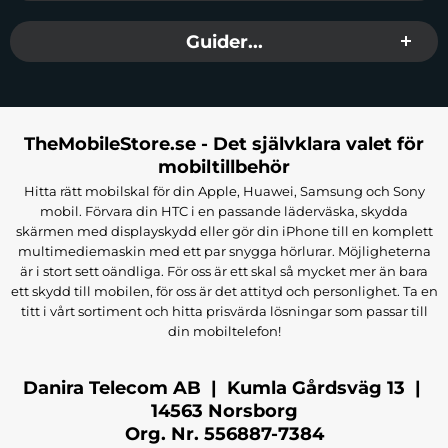
Tillverkare:
Guess
Guider...
EAN:
3666339345228
Färg:
Turkos
TheMobileStore.se - Det självklara valet för
mobiltillbehör
Hitta rätt mobilskal för din Apple, Huawei, Samsung och Sony
mobil. Förvara din HTC i en passande läderväska, skydda
skärmen med displayskydd eller gör din iPhone till en komplett
multimediemaskin med ett par snygga hörlurar. Möjligheterna
är i stort sett oändliga. För oss är ett skal så mycket mer än bara
ett skydd till mobilen, för oss är det attityd och personlighet. Ta en
titt i vårt sortiment och hitta prisvärda lösningar som passar till
din mobiltelefon!
Danira Telecom AB | Kumla Gårdsväg 13 |
14563 Norsborg
Org. Nr. 556887-7384