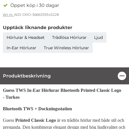
Öppet köp i 30 dagar
Art nr:
A00-DRO-3666339345228
Upptäck liknande produkter
Hörlurar & Headset
Trådlösa Hörlurar
Ljud
In-Ear Hörlurar
True Wireless Hörlurar
Produktbeskrivning
Stä
Produktbeskrivning
Guess TWS In-Ear Hörlurar Bluetooth Printed Classic Logo
- Turkos
Bluetooth TWS + Dockningsstation
Guess
Printed Classic Logo
är en trådlös hörlur med både stil och
prestanda. Den kombinerar elegant design med hög ljudkvalitet och