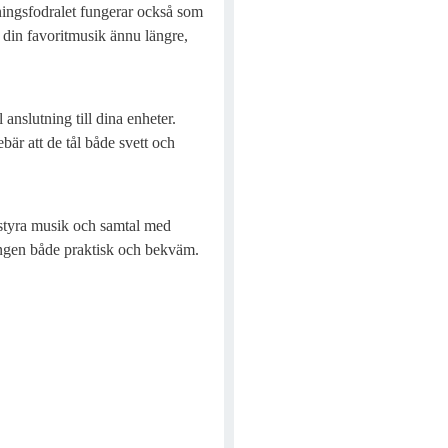
ingsfodralet fungerar också som
v din favoritmusik ännu längre,
 anslutning till dina enheter.
ebär att de tål både svett och
t styra musik och samtal med
ingen både praktisk och bekväm.