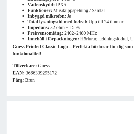
Vattenskydd:
IPX5
Funktioner:
Musikuppspelning / Samtal
Inbyggd mikrofon:
Ja
Total lyssningstid med fodral:
Upp till 24 timmar
Impedans:
32 ohm ± 15 %
Frekvensomfång:
2402–2480 MHz
Innehåll i förpackningen:
Hörlurar, laddningsfodral,
Guess Printed Classic Logo – Perfekta hörlurar för dig som
funktionalitet!
Tillverkare:
Guess
EAN:
3666339295172
Färg:
Brun