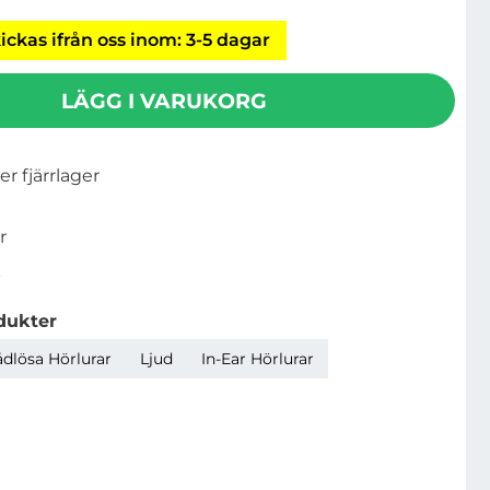
ickas ifrån oss inom: 3-5 dagar
LÄGG I VARUKORG
ler fjärrlager
r
2
dukter
ådlösa Hörlurar
Ljud
In-Ear Hörlurar