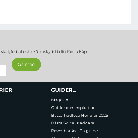
a
skal, fodral och skärmskydd
i ditt första köp.
RIER
GUIDER...
Magasin
Guider och Inspiration
Bästa Trådlösa Hörlurar 2025
Bästa Solcellsladdare
Powerbanks - En guide