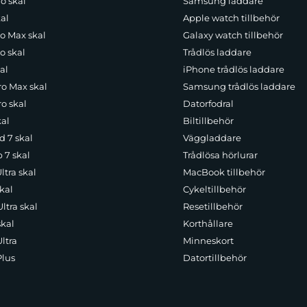
o skal
Samsung laddare
al
Apple watch tillbehör
ro Max skal
Galaxy watch tillbehör
o skal
Trådlös laddare
al
iPhone trådlös laddare
ro Max skal
Samsung trådlös laddare
o skal
Datorfodral
kal
Biltillbehör
d 7 skal
Väggladdare
p 7 skal
Trådlösa hörlurar
ltra skal
MacBook tillbehör
kal
Cykeltillbehör
ltra skal
Resetillbehör
skal
Korthållare
ltra
Minneskort
Plus
Datortillbehör