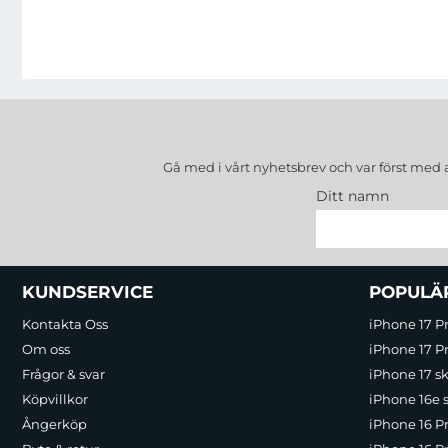
Gå med i vårt nyhetsbrev och var först med 
Ditt namn
Sidfot Blandad info och länkar
KUNDSERVICE
POPULÄ
Kontakta Oss
iPhone 17 P
Om oss
iPhone 17 Pr
Frågor & svar
iPhone 17 sk
Köpvillkor
iPhone 16e 
Ångerköp
iPhone 16 P