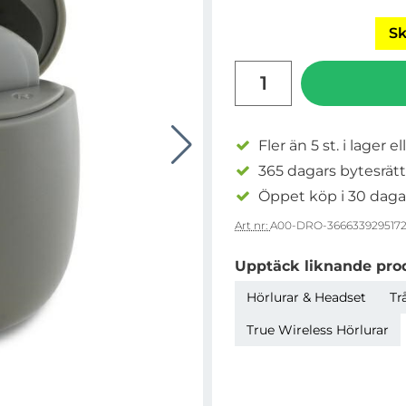
Sk
antal
Fler än 5 st. i lager el
365 dagars bytesrätt
Öppet köp i 30 daga
Art nr:
A00-DRO-366633929517
Upptäck liknande pro
Hörlurar & Headset
Tr
True Wireless Hörlurar