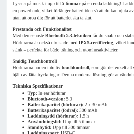
Lyssna på musik i upp till
5 timmar
på en enda laddning! Laddn
en powerbank, vilket förlänger batteritiden så att du kan njuta a
utan att oroa dig för att batteriet ska ta slut.
Prestanda och Funktionalitet
Med den senaste
Bluetooth 5.3-tekniken
får du snabb och stabil
Hörlurarna är också utrustade med
IPX5-certifiering
, vilket inn
stänk – perfekta för både träning och utomhusaktiviteter.
Smidig Touchkontroll
Hörlurarna har en intuitiv
touchkontroll
, som gör det enkelt at
hjälp av lätta tryckningar. Denna moderna lösning gör användn
Tekniska Specifikationer
Typ:
In-ear hörlurar
Bluetooth-version:
5.3
Batterikapacitet (hörlurar):
2 x 30 mAh
Batterikapacitet (fodral):
300 mAh
Laddningstid (hörlurar):
1,5 h
Användningstid:
Upp till 5 timmar
Standbytid:
Upp till 300 timmar
Laddningsport:
USB-C