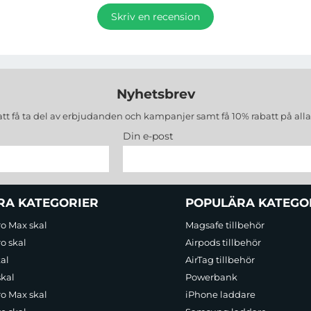
Skriv en recension
Nyhetsbrev
att få ta del av erbjudanden och kampanjer samt få 10% rabatt på all
Din e-post
RA KATEGORIER
POPULÄRA KATEGO
ro Max skal
Magsafe tillbehör
o skal
Airpods tillbehör
al
AirTag tillbehör
skal
Powerbank
ro Max skal
iPhone laddare