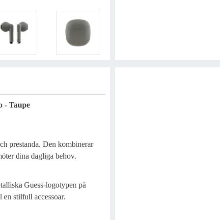
o - Taupe
 och prestanda. Den kombinerar
möter dina dagliga behov.
etalliska Guess-logotypen på
 en stilfull accessoar.