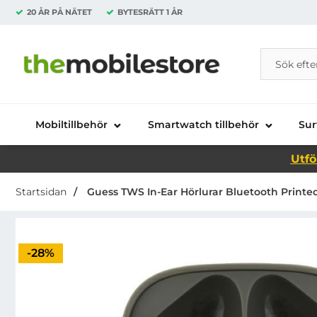
20 ÅR PÅ NÄTET
BYTESRÄTT
1 ÅR
Sök
Sök på Da
Startsidan för Danira Telecom AB
Mobiltillbehör
Smartwatch tillbehör
Sur
Utfö
Startsidan
Guess TWS In-Ear Hörlurar Bluetooth Printed
Priset är nedsatt med
-28%