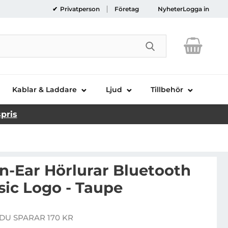
Privatperson
Företag
Nyheter
Logga in
Genomför sökni
Kablar & Laddare
Ljud
Tillbehör
spris
n-Ear Hörlurar Bluetooth
sic Logo - Taupe
uess TWS In-Ear Hörlurar Bluetooth Printed Classic Log
DU SPARAR 170 KR
re pris