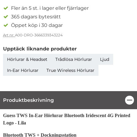
Fler än 5 st. i lager eller fjärrlager
365 dagars bytesrätt
Öppet köp i 30 dagar
Art nr:
A00-DRO-3666339343224
Upptäck liknande produkter
Hörlurar & Headset
Trådlösa Hörlurar
Ljud
In-Ear Hörlurar
True Wireless Hörlurar
Produktbeskrivning
Stä
Produktbeskrivning
Guess TWS In-Ear Hörlurar Bluetooth Iridescent 4G Printed
Logo - Lila
Bluetooth TWS + Dockningsstation