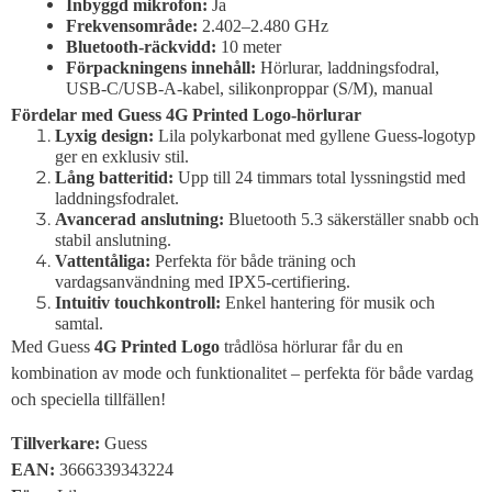
Inbyggd mikrofon:
Ja
Frekvensområde:
2.402–2.480 GHz
Bluetooth-räckvidd:
10 meter
Förpackningens innehåll:
Hörlurar, laddningsfodral,
USB-C/USB-A-kabel, silikonproppar (S/M), manual
Fördelar med Guess 4G Printed Logo-hörlurar
Lyxig design:
Lila polykarbonat med gyllene Guess-logotyp
ger en exklusiv stil.
Lång batteritid:
Upp till 24 timmars total lyssningstid med
laddningsfodralet.
Avancerad anslutning:
Bluetooth 5.3 säkerställer snabb och
stabil anslutning.
Vattentåliga:
Perfekta för både träning och
vardagsanvändning med IPX5-certifiering.
Intuitiv touchkontroll:
Enkel hantering för musik och
samtal.
Med Guess
4G Printed Logo
trådlösa hörlurar får du en
kombination av mode och funktionalitet – perfekta för både vardag
och speciella tillfällen!
Tillverkare:
Guess
EAN:
3666339343224