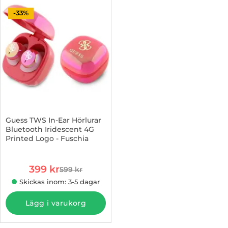
-33%
Guess TWS In-Ear Hörlurar
Bluetooth Iridescent 4G
Printed Logo - Fuschia
Art. nr 1002969684
rea pris
399 kr
599 kr
tidigare pris
Skickas inom: 3-5 dagar
Lägg i varukorg