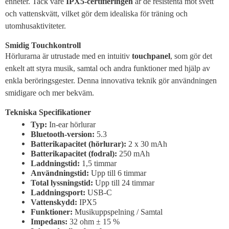
enheter. Tack vare
IPX5-certifieringen
är de resistenta mot svett
och vattenskvätt, vilket gör dem idealiska för träning och
utomhusaktiviteter.
Smidig Touchkontroll
Hörlurarna är utrustade med en intuitiv
touchpanel
, som gör det
enkelt att styra musik, samtal och andra funktioner med hjälp av
enkla beröringsgester. Denna innovativa teknik gör användningen
smidigare och mer bekväm.
Tekniska Specifikationer
Typ:
In-ear hörlurar
Bluetooth-version:
5.3
Batterikapacitet (hörlurar):
2 x 30 mAh
Batterikapacitet (fodral):
250 mAh
Laddningstid:
1,5 timmar
Användningstid:
Upp till 6 timmar
Total lyssningstid:
Upp till 24 timmar
Laddningsport:
USB-C
Vattenskydd:
IPX5
Funktioner:
Musikuppspelning / Samtal
Impedans:
32 ohm ± 15 %