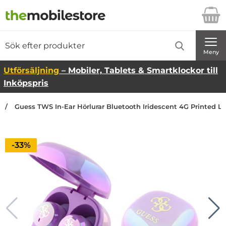
Startsidan för Danira Telecom AB
Sök
Sök på Danira Telecom AB
Genomför
Meny
Utförsäljning
– Mobiler, Tablets & Smartklockor till
Inköpspris
Guess TWS In-Ear Hörlurar Bluetooth Iridescent 4G Printed Log
Priset är nedsatt med
-33%