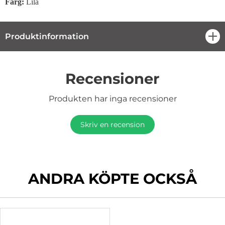
Färg:
Lila
Produktinformation
öpp
Recensioner
Produkten har inga recensioner
Skriv en recension
ANDRA KÖPTE OCKSÅ