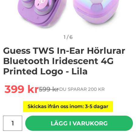
1
/
6
Guess TWS In-Ear Hörlurar
Bluetooth Iridescent 4G
Printed Logo - Lila
Handla denna produkt Guess TWS In-Ear Hörlurar Blueto
rea pris
399 kr
599 kr
DU SPARAR 200 KR
tidigare pris
Skickas ifrån oss inom: 3-5 dagar
antal
LÄGG I VARUKORG