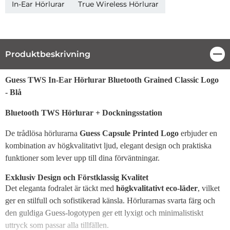
In-Ear Hörlurar
True Wireless Hörlurar
Produktbeskrivning
Stä
Produktbeskrivning
Guess TWS In-Ear Hörlurar Bluetooth Grained Classic Logo
- Blå
Bluetooth TWS Hörlurar + Dockningsstation
De trådlösa hörlurarna
Guess Capsule Printed Logo
erbjuder en
kombination av högkvalitativt ljud, elegant design och praktiska
funktioner som lever upp till dina förväntningar.
Exklusiv Design och Förstklassig Kvalitet
Det eleganta fodralet är täckt med
högkvalitativt eco-läder
, vilket
ger en stilfull och sofistikerad känsla. Hörlurarnas svarta färg och
den guldiga Guess-logotypen ger ett lyxigt och minimalistiskt
uttryck som passar alla tillfällen.