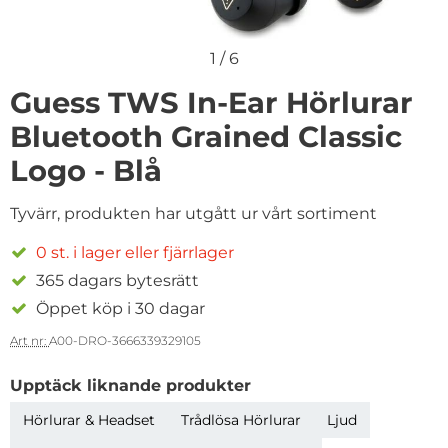
1
/
6
Guess TWS In-Ear Hörlurar
Bluetooth Grained Classic
Logo - Blå
Tyvärr, produkten har utgått ur vårt sortiment
0 st. i lager eller fjärrlager
365 dagars bytesrätt
Öppet köp i 30 dagar
Art nr:
A00-DRO-3666339329105
Upptäck liknande produkter
Hörlurar & Headset
Trådlösa Hörlurar
Ljud