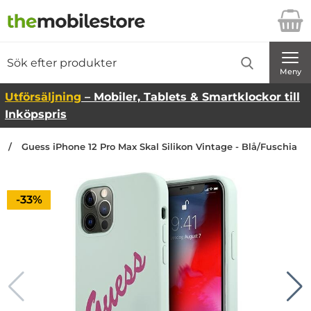
Startsidan för Danira Telecom AB
Sök
Sök på Danira Telecom AB
Genomför
Meny
Utförsäljning
– Mobiler, Tablets & Smartklockor till
Inköpspris
n
Guess iPhone 12 Pro Max Skal Silikon Vintage - Blå/Fuschia
Priset är nedsatt med
-33%