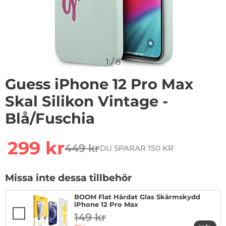
1
/
8
Guess iPhone 12 Pro Max
Skal Silikon Vintage -
Blå/Fuschia
Handla denna produkt Guess iPhone 12 Pro Max Skal Sil
rea pris
299 kr
449 kr
DU SPARAR 150 KR
tidigare pris
Missa inte dessa tillbehör
BOOM Flat Härdat Glas Skärmskydd
iPhone 12 Pro Max
149 kr
tidigare pris