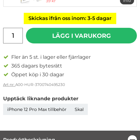
rea pris
Info
39 kr
mer in
Skickas ifrån oss inom: 3-5 dagar
antal
LÄGG I VARUKORG
Fler än 5 st. i lager eller fjärrlager
365 dagars bytesrätt
Öppet köp i 30 dagar
Art nr:
A00-HUR-3700740495230
Upptäck liknande produkter
iPhone 12 Pro Max tillbehör
Skal
Produktbeskrivning
Stä