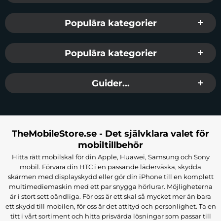
Populära kategorier
Populära kategorier
Guider...
TheMobileStore.se - Det självklara valet för
mobiltillbehör
Hitta rätt mobilskal för din Apple, Huawei, Samsung och Sony
mobil. Förvara din HTC i en passande läderväska, skydda
skärmen med displayskydd eller gör din iPhone till en komplett
multimediemaskin med ett par snygga hörlurar. Möjligheterna
är i stort sett oändliga. För oss är ett skal så mycket mer än bara
ett skydd till mobilen, för oss är det attityd och personlighet. Ta en
titt i vårt sortiment och hitta prisvärda lösningar som passar till