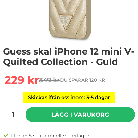
Guess skal iPhone 12 mini V-
Quilted Collection - Guld
Handla denna produkt Guess skal iPhone 12 mini V-Quil
rea pris
229 kr
349 kr
DU SPARAR 120 KR
tidigare pris
Skickas ifrån oss inom: 3-5 dagar
antal
LÄGG I VARUKORG
Fler än 5 st. i lager eller fjärrlager