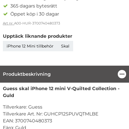
365 dagars bytesrätt
Öppet köp i 30 dagar
Art nr:
A00-HUR-3700740480373
Upptäck liknande produkter
iPhone 12 Mini tillbehör
Skal
Produktbeskrivning
Stä
Produktbeskrivning
Guess skal iPhone 12 mini V-Quilted Collection -
Guld
Tillverkare: Guess
Tillverkare Art. Nr: GUHCP12SPUVQTMLBE
EAN: 3700740480373
Färg: Guld