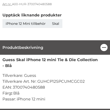
Art nr:
A00-HUR-3700740480588
Upptäck liknande produkter
iPhone 12 Mini tillbehör
Skal
Produktbeskrivning
Stä
Produktbeskrivning
Guess Skal iPhone 12 mini Tie & Die Collection
- Blå
Tillverkare: Guess
Tillverkare Art. Nr: GUHCP12SPCUMCGC02
EAN: 3700740480588
Färg
:
Blå
Passar: iPhone 12 mini