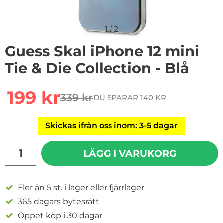
1
/
2
Guess Skal iPhone 12 mini
Tie & Die Collection - Blå
Handla denna produkt Guess Skal iPhone 12 mini Tie & D
rea pris
199 kr
339 kr
DU SPARAR 140 KR
tidigare pris
Skickas ifrån oss inom: 3-5 dagar
antal
LÄGG I VARUKORG
Fler än 5 st. i lager eller fjärrlager
365 dagars bytesrätt
Öppet köp i 30 dagar