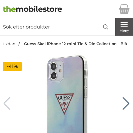
Startsidan för Danira Telecom AB
Sök
Sök på Danira Telecom AB
Genomför
Meny
artsidan
Guess Skal iPhone 12 mini Tie & Die Collection - Blå
Priset är nedsatt med
-41%