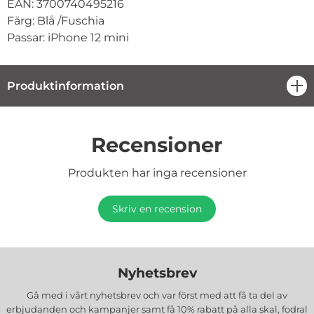
EAN: 3700740495216
Färg: Blå /Fuschia
Passar: iPhone 12 mini
Produktinformation
öpp
Recensioner
Produkten har inga recensioner
Skriv en recension
Nyhetsbrev
Gå med i vårt nyhetsbrev och var först med att få ta del av
erbjudanden och kampanjer samt få 10% rabatt på alla
skal, fodral