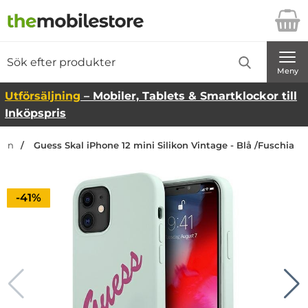
Startsidan för Danira Telecom AB
Sök
Sök på Danira Telecom AB
Genomför
Meny
Utförsäljning
– Mobiler, Tablets & Smartklockor till
Inköpspris
dan
Guess Skal iPhone 12 mini Silikon Vintage - Blå /Fuschia
Priset är nedsatt med
-41%