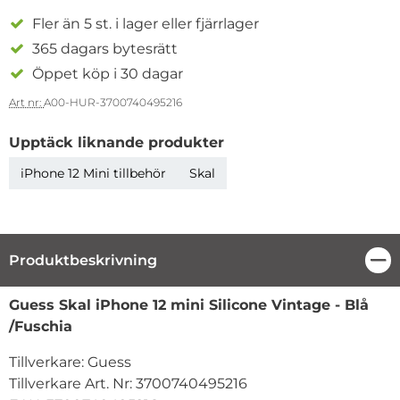
Fler än 5 st. i lager eller fjärrlager
365 dagars bytesrätt
Öppet köp i 30 dagar
Art nr:
A00-HUR-3700740495216
Upptäck liknande produkter
iPhone 12 Mini tillbehör
Skal
Produktbeskrivning
Stä
Produktbeskrivning
Guess Skal iPhone 12 mini Silicone Vintage - Blå
/Fuschia
Tillverkare: Guess
Tillverkare Art. Nr: 3700740495216