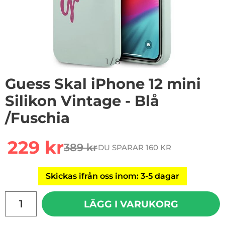
1
/
8
Guess Skal iPhone 12 mini
Silikon Vintage - Blå
/Fuschia
Handla denna produkt Guess Skal iPhone 12 mini Siliko
rea pris
229 kr
389 kr
DU SPARAR 160 KR
tidigare pris
Skickas ifrån oss inom: 3-5 dagar
antal
LÄGG I VARUKORG