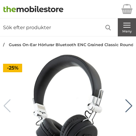
Startsidan för Danira Telecom AB
Sök
Sök på Danira Telecom AB
Genomför
Meny
Guess On-Ear Hörlurar Bluetooth ENC Grained Classic Round S
Priset är nedsatt med
-25%