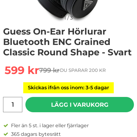
1
/
3
Guess On-Ear Hörlurar
Bluetooth ENC Grained
Classic Round Shape - Svart
Handla denna produkt Guess On-Ear Hörlurar Bluetoot
rea pris
599 kr
799 kr
DU SPARAR 200 KR
tidigare pris
Skickas ifrån oss inom: 3-5 dagar
antal
LÄGG I VARUKORG
Fler än 5 st. i lager eller fjärrlager
365 dagars bytesrätt