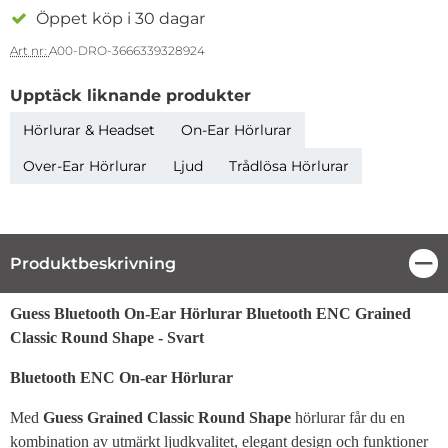
Öppet köp i 30 dagar
Art nr:
A00-DRO-3666339328924
Upptäck liknande produkter
Hörlurar & Headset
On-Ear Hörlurar
Over-Ear Hörlurar
Ljud
Trådlösa Hörlurar
Produktbeskrivning
Stä
Produktbeskrivning
Guess Bluetooth On-Ear Hörlurar Bluetooth ENC Grained
Classic Round Shape - Svart
Bluetooth ENC On-ear Hörlurar
Med
Guess Grained Classic Round Shape
hörlurar får du en
kombination av utmärkt ljudkvalitet, elegant design och funktioner