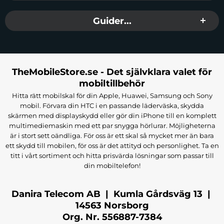
Guess Grained Classic Round Shape-hörlurar
Guider...
Användarmanual
Välj
Guess Grained Classic Round Shape
för en premium
ljudupplevelse som kombinerar både stil och funktionalitet.
Tillverkare:
Guess
TheMobileStore.se - Det självklara valet för
EAN:
3666339328924
mobiltillbehör
Färg:
Svart
Hitta rätt mobilskal för din Apple, Huawei, Samsung och Sony
mobil. Förvara din HTC i en passande läderväska, skydda
skärmen med displayskydd eller gör din iPhone till en komplett
multimediemaskin med ett par snygga hörlurar. Möjligheterna
är i stort sett oändliga. För oss är ett skal så mycket mer än bara
ett skydd till mobilen, för oss är det attityd och personlighet. Ta en
titt i vårt sortiment och hitta prisvärda lösningar som passar till
din mobiltelefon!
Danira Telecom AB | Kumla Gårdsväg 13 |
14563 Norsborg
Org. Nr. 556887-7384