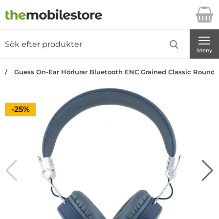
Startsidan för Danira Telecom AB
Sök
Sök på Danira Telecom AB
Genomför
Meny
Guess On-Ear Hörlurar Bluetooth ENC Grained Classic Round 
Priset är nedsatt med
-25%