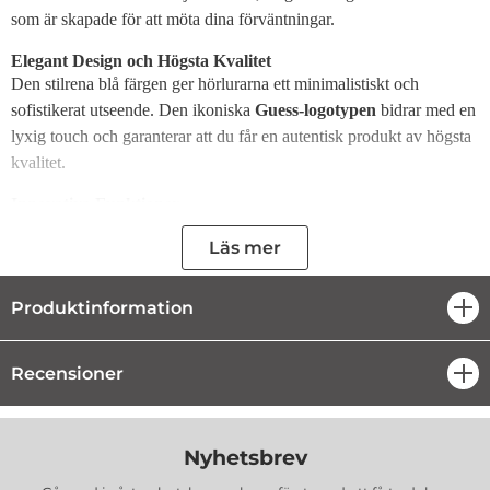
som är skapade för att möta dina förväntningar.
Elegant Design och Högsta Kvalitet
Den stilrena blå färgen ger hörlurarna ett minimalistiskt och
sofistikerat utseende. Den ikoniska
Guess-logotypen
bidrar med en
lyxig touch och garanterar att du får en autentisk produkt av högsta
kvalitet.
Innovativa Funktioner
Röstassistent-teknologi:
Gör det enkelt och snabbt att
Läs mer
interagera med din smarta enhets röstassistent.
Handsfree-samtal:
Låt dig ringa och ta emot samtal utan
att behöva ta upp telefonen, vilket ger maximal
Produktinformation
öpp
bekvämlighet.
Imponerande Prestanda och
Funktionalitet
Recensioner
öpp
Hörlurarna är utrustade med den senaste
Bluetooth 5.3-tekniken
,
vilket garanterar en stabil anslutning och snabb parkoppling med
Nyhetsbrev
alla kompatibla enheter. Tack vare
IPX4-certifieringen
är
hörlurarna både svett- och stänkskyddade, vilket gör dem idealiska