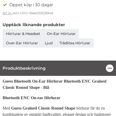
Öppet köp i 30 dagar
Art nr:
A00-DRO-3666339328948
Upptäck liknande produkter
Hörlurar & Headset
On-Ear Hörlurar
Over-Ear Hörlurar
Ljud
Trådlösa Hörlurar
Produktbeskrivning
Stä
Produktbeskrivning
Guess Bluetooth On-Ear Hörlurar Bluetooth ENC Grained
Classic Round Shape - Blå
Bluetooth ENC On-ear Hörlurar
Med
Guess Grained Classic Round Shape
hörlurar får du en
kombination av utmärkt ljudkvalitet, elegant design och funktioner