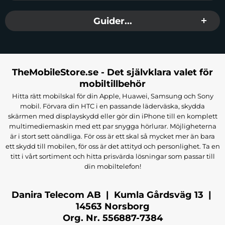
Guess Grained Classic Round Shape-hörlurar
Guider...
Användarmanual
Välj
Guess Grained Classic Round Shape
för en premium
ljudupplevelse som kombinerar både stil och funktionalitet.
Tillverkare:
Guess
TheMobileStore.se - Det självklara valet för
EAN:
3666339328948
mobiltillbehör
Färg:
Blå
Hitta rätt mobilskal för din Apple, Huawei, Samsung och Sony
mobil. Förvara din HTC i en passande läderväska, skydda
skärmen med displayskydd eller gör din iPhone till en komplett
multimediemaskin med ett par snygga hörlurar. Möjligheterna
är i stort sett oändliga. För oss är ett skal så mycket mer än bara
ett skydd till mobilen, för oss är det attityd och personlighet. Ta en
titt i vårt sortiment och hitta prisvärda lösningar som passar till
din mobiltelefon!
Danira Telecom AB | Kumla Gårdsväg 13 |
14563 Norsborg
Org. Nr. 556887-7384