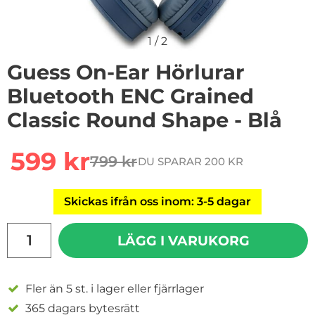
1
/
2
Guess On-Ear Hörlurar
Bluetooth ENC Grained
Classic Round Shape - Blå
Handla denna produkt Guess On-Ear Hörlurar Bluetoot
rea pris
599 kr
799 kr
DU SPARAR 200 KR
tidigare pris
Skickas ifrån oss inom: 3-5 dagar
antal
LÄGG I VARUKORG
Fler än 5 st. i lager eller fjärrlager
365 dagars bytesrätt