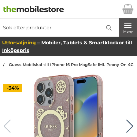
Startsidan för Danira Telecom AB
Sök
Sök på Danira Telecom AB
Genomför
Meny
Utförsäljning
– Mobiler, Tablets & Smartklockor till
Inköpspris
Guess Mobilskal till iPhone 16 Pro MagSafe IML Peony On 4G -
Priset är nedsatt med
-34%