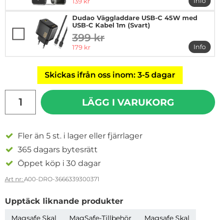
rea pris
Info
139 kr
mer in
Dudao Väggladdare USB-C 45W med
USB-C Kabel 1m (Svart)
399 kr
tidigare pris
rea pris
Info
179 kr
mer i
Skickas ifrån oss inom: 3-5 dagar
antal
LÄGG I VARUKORG
Fler än 5 st. i lager eller fjärrlager
365 dagars bytesrätt
Öppet köp i 30 dagar
Art nr:
A00-DRO-3666339300371
Upptäck liknande produkter
Magsafe Skal
MagSafe-Tillbehör
Magsafe Skal