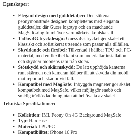
Egenskaper:
Elegant design med gulddetaljer:
Den stilrena
peonymönstrade designen kompletteras med eleganta
gulddetaljer, där Guess logotyp och en matchande
MagSafe-ring framhäver varumärkets ikoniska stil.
Tidlös 4G-tryckdesign:
Guess 4G-trycket ger skalet ett
klassiskt och sofistikerat utseende som passar alla tillfällen.
Skyddande och flexibel:
Tillverkad i hållbar TPU och PC-
material, med en flexibel kant som underlättar installation
och skyddar mobilens ram från stötar.
Stötskydd och skärmskydd:
De lätt upphöjda kanterna
runt skärmen och kameran hjälper till att skydda din mobil
mot repor och skador vid fall.
Kompatibel med MagSafe:
Inbyggda magneter gör skalet
kompatibelt med MagSafe, vilket möjliggör snabb och
smidig trådlös laddning utan att behöva ta av skalet.
Tekniska Specifikationer:
Kollektion:
IML Peony On 4G Background MagSafe
Typ:
Hardcase
Material:
TPU/PC
Kompatibilitet:
iPhone 16 Pro