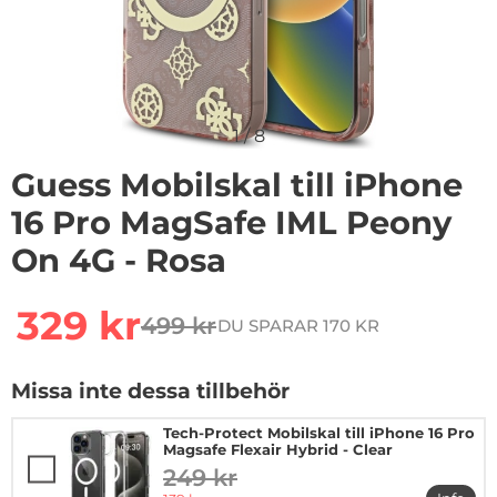
1
/
8
Guess Mobilskal till iPhone
16 Pro MagSafe IML Peony
On 4G - Rosa
Handla denna produkt Guess Mobilskal till iPhone 16 
rea pris
329 kr
499 kr
DU SPARAR 170 KR
tidigare pris
Missa inte dessa tillbehör
Tech-Protect Mobilskal till iPhone 16 Pro
Magsafe Flexair Hybrid - Clear
249 kr
tidigare pris