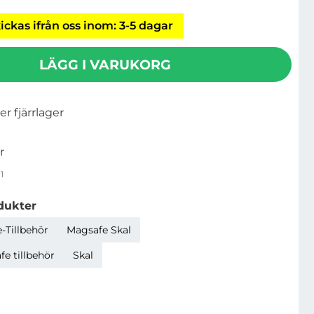
ickas ifrån oss inom: 3-5 dagar
LÄGG I VARUKORG
ler fjärrlager
r
1
dukter
-Tillbehör
Magsafe Skal
e tillbehör
Skal