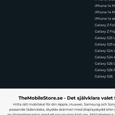
iPhone 14 P
iPhone 14 Pr
iPhone 14 s
Galaxy Z Fol
Galaxy Z Fli
Galaxy S25 U
Galaxy S25 s
Galaxy S24 U
Galaxy S24 
Galaxy S26 U
Galaxy S26 
Galaxy S26
TheMobileStore.se - Det självklara valet 
Hitta rätt mobilskal för din Apple, Huawei, Samsung och Sony
passande läderväska, skydda skärmen med displayskydd eller g
multimediemaskin med ett par snygga hörlurar. Möjligheterna är i