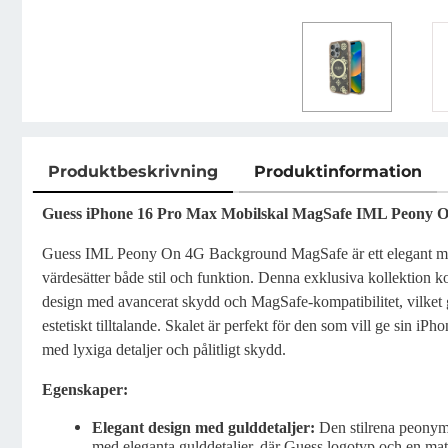
Produktbeskrivning
Produktinformation
Produktbeskrivning
Guess iPhone 16 Pro Max Mobilskal MagSafe IML Peony O
Guess IML Peony On 4G Background MagSafe är ett elegant mob
värdesätter både stil och funktion. Denna exklusiva kollektion
design med avancerat skydd och MagSafe-kompatibilitet, vilket g
estetiskt tilltalande. Skalet är perfekt för den som vill ge sin i
med lyxiga detaljer och pålitligt skydd.
Egenskaper:
Elegant design med gulddetaljer:
Den stilrena peonym
med eleganta gulddetaljer, där Guess logotyp och en m