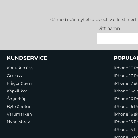
Gå med i vårt nyhetsbrev och var först med 
Ditt namn
Sidfot Blandad info och länkar
KUNDSERVICE
POPULÄ
Kontakta Oss
iPhone 17 P
Om oss
iPhone 17 Pr
Frågor & svar
iPhone 17 sk
Köpvillkor
iPhone 16e 
Ångerköp
iPhone 16 P
Byte & retur
iPhone 16 Pr
Varumärken
iPhone 16 sk
Nyhetsbrev
iPhone 15 P
iPhone 15 Pr
iPhone 15 sk