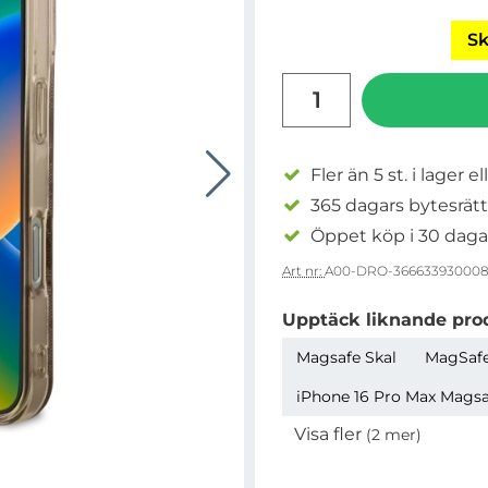
Sk
antal
Fler än 5 st. i lager el
365 dagars bytesrätt
Öppet köp i 30 daga
Art nr:
A00-DRO-366633930008
Upptäck liknande pro
Magsafe Skal
MagSafe
iPhone 16 Pro Max Magsaf
Visa fler
(2 mer)
Egenskaper