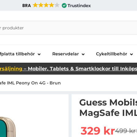
BRA
nira Telecom AB
fplatta tillbehör
Reservdelar
Cykeltillbehör
rsäljning
– Mobiler, Tablets & Smartklockor till Inköp
Safe IML Peony On 4G - Brun
Guess Mobils
MagSafe IML
Handla denna produkt G
rea pris
329 kr
499 kr
tidigar