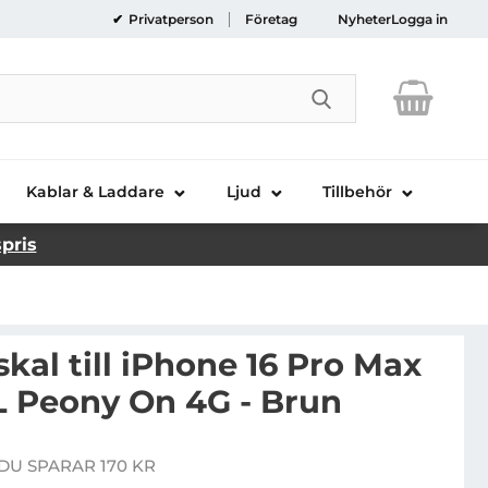
Privatperson
Företag
Nyheter
Logga in
Genomför sökni
Kablar & Laddare
Ljud
Tillbehör
spris
kal till iPhone 16 Pro Max
 Peony On 4G - Brun
uess Mobilskal till iPhone 16 Pro Max MagSafe IML Peo
DU SPARAR 170 KR
e pris