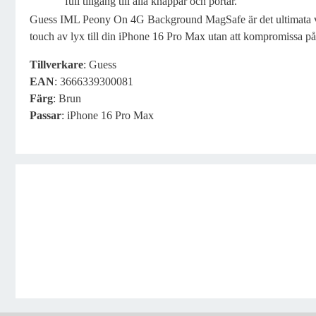
full tillgång till alla knappar och portar.
Guess IML Peony On 4G Background MagSafe är det ultimata val
touch av lyx till din iPhone 16 Pro Max utan att kompromissa på 
Tillverkare
: Guess
EAN
: 3666339300081
Färg
: Brun
Passar
: iPhone 16 Pro Max