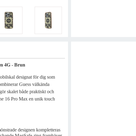
n 4G - Brun
ilskal designat för dig som
 kombinerar Guess välkända
ör skalet både praktiskt och
Phone 16 Pro Max en unik touch
önstrade designen kompletteras
atchande MagSafe-ring framhäver