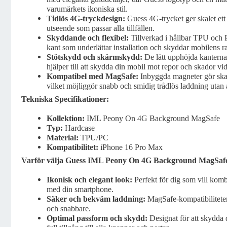
varumärkets ikoniska stil.
Tidlös 4G-tryckdesign:
Guess 4G-trycket ger skalet ett 
utseende som passar alla tillfällen.
Skyddande och flexibel:
Tillverkad i hållbar TPU och 
kant som underlättar installation och skyddar mobilens ra
Stötskydd och skärmskydd:
De lätt upphöjda kantern
hjälper till att skydda din mobil mot repor och skador vid 
Kompatibel med MagSafe:
Inbyggda magneter gör ska
vilket möjliggör snabb och smidig trådlös laddning utan a
Tekniska Specifikationer:
Kollektion:
IML Peony On 4G Background MagSafe
Typ:
Hardcase
Material:
TPU/PC
Kompatibilitet:
iPhone 16 Pro Max
Varför välja Guess IML Peony On 4G Background MagSafe
Ikonisk och elegant look:
Perfekt för dig som vill komb
med din smartphone.
Säker och bekväm laddning:
MagSafe-kompatibiliteten
och snabbare.
Optimal passform och skydd:
Designat för att skydda 