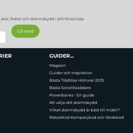
a
skal, fodral och skärmskydd
i ditt första köp.
RIER
GUIDER...
Magasin
Guider och Inspiration
Bästa Trådlösa Hörlurar 2025
Bästa Solcellsladdare
Powerbanks - En guide
Att välja rätt skärmskydd
Vilket skärmskydd är bäst till mobil?
Rabattkod Kampanjkod och Värdekod