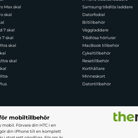
ro Max skal
Samsung trådlös laddare
o skal
Datorfodral
kal
Biltillbehör
d 7 skal
Väggladdare
p 7 skal
Trådlösa hörlurar
ltra skal
MacBook tillbehör
kal
Cykeltillbehör
ltra skal
Resetillbehör
skal
Korthållare
ltra
Minneskort
Plus
Datortillbehör
för mobiltillbehör
 mobil. Förvara din HTC i en
ör din iPhone till en komplett
 stort sett oändliga. För oss är