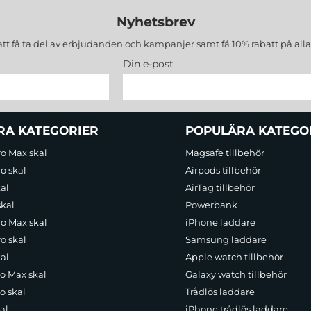
Nyhetsbrev
att få ta del av erbjudanden och kampanjer samt få 10% rabatt på all
Din e-post
RA KATEGORIER
POPULÄRA KATEGO
ro Max skal
Magsafe tillbehör
o skal
Airpods tillbehör
al
AirTag tillbehör
skal
Powerbank
ro Max skal
iPhone laddare
o skal
Samsung laddare
al
Apple watch tillbehör
ro Max skal
Galaxy watch tillbehör
o skal
Trådlös laddare
al
iPhone trådlös laddare