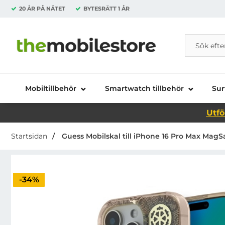
20 ÅR PÅ NÄTET
BYTESRÄTT
1 ÅR
Sök
Sök på Da
Startsidan för Danira Telecom AB
Mobiltillbehör
Smartwatch tillbehör
Sur
Utfö
Startsidan
Guess Mobilskal till iPhone 16 Pro Max Mag
Priset är nedsatt med
-34%