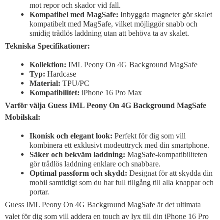
mot repor och skador vid fall.
Kompatibel med MagSafe:
Inbyggda magneter gör skalet
kompatibelt med MagSafe, vilket möjliggör snabb och
smidig trådlös laddning utan att behöva ta av skalet.
Tekniska Specifikationer:
Kollektion:
IML Peony On 4G Background MagSafe
Typ:
Hardcase
Material:
TPU/PC
Kompatibilitet:
iPhone 16 Pro Max
Varför välja Guess IML Peony On 4G Background MagSafe
Mobilskal:
Ikonisk och elegant look:
Perfekt för dig som vill
kombinera ett exklusivt modeuttryck med din smartphone.
Säker och bekväm laddning:
MagSafe-kompatibiliteten
gör trådlös laddning enklare och snabbare.
Optimal passform och skydd:
Designat för att skydda din
mobil samtidigt som du har full tillgång till alla knappar och
portar.
Guess IML Peony On 4G Background MagSafe är det ultimata
valet för dig som vill addera en touch av lyx till din iPhone 16 Pro