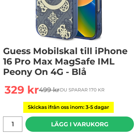
1
/
8
Guess Mobilskal till iPhone
16 Pro Max MagSafe IML
Peony On 4G - Blå
Handla denna produkt Guess Mobilskal till iPhone 16 
rea pris
329 kr
499 kr
DU SPARAR 170 KR
tidigare pris
Skickas ifrån oss inom: 3-5 dagar
antal
LÄGG I VARUKORG