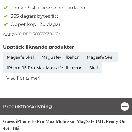
Fler än 5 st. i lager eller fjärrlager
365 dagars bytesrätt
Öppet köp i 30 dagar
Art nr:
A00-DRO-3666339300234
Upptäck liknande produkter
Magsafe Skal
MagSafe-Tillbehör
Magsafe Skal
iPhone 16 Pro Max Magsafe tillbehör
Skal
Visa fler
(2 mer)
Egenskaper
Produktbeskrivning
Stä
Produktbeskrivning
Guess iPhone 16 Pro Max Mobilskal MagSafe IML Peony On
4G - Blå