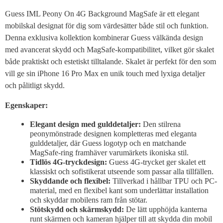
Guess IML Peony On 4G Background MagSafe är ett elegant
mobilskal designat för dig som värdesätter både stil och funktion.
Denna exklusiva kollektion kombinerar Guess välkända design
med avancerat skydd och MagSafe-kompatibilitet, vilket gör skalet
både praktiskt och estetiskt tilltalande. Skalet är perfekt för den som
vill ge sin iPhone 16 Pro Max en unik touch med lyxiga detaljer
och pålitligt skydd.
Egenskaper:
Elegant design med gulddetaljer:
Den stilrena
peonymönstrade designen kompletteras med eleganta
gulddetaljer, där Guess logotyp och en matchande
MagSafe-ring framhäver varumärkets ikoniska stil.
Tidlös 4G-tryckdesign:
Guess 4G-trycket ger skalet ett
klassiskt och sofistikerat utseende som passar alla tillfällen.
Skyddande och flexibel:
Tillverkad i hållbar TPU och PC-
material, med en flexibel kant som underlättar installation
och skyddar mobilens ram från stötar.
Stötskydd och skärmskydd:
De lätt upphöjda kanterna
runt skärmen och kameran hjälper till att skydda din mobil