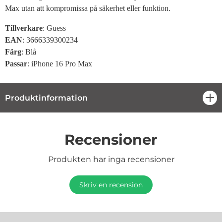
Max utan att kompromissa på säkerhet eller funktion.
Tillverkare
: Guess
EAN
: 3666339300234
Färg
: Blå
Passar
: iPhone 16 Pro Max
Produktinformation
öpp
Recensioner
Produkten har inga recensioner
Skriv en recension