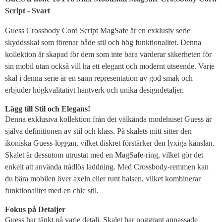
Script - Svart
Guess Crossbody Cord Script MagSafe är en exklusiv serie
skyddsskal som förenar både stil och hög funktionalitet. Denna
kollektion är skapad för dem som inte bara värderar säkerheten för
sin mobil utan också vill ha ett elegant och modernt utseende. Varje
skal i denna serie är en sann representation av god smak och
erbjuder högkvalitativt hantverk och unika designdetaljer.
Lägg till Stil och Elegans!
Denna exklusiva kollektion från det välkända modehuset Guess är
själva definitionen av stil och klass. På skalets mitt sitter den
ikoniska Guess-loggan, vilket diskret förstärker den lyxiga känslan.
Skalet är dessutom utrustat med en MagSafe-ring, vilket gör det
enkelt att använda trådlös laddning. Med Crossbody-remmen kan
du bära mobilen över axeln eller runt halsen, vilket kombinerar
funktionalitet med en chic stil.
Fokus på Detaljer
Guess har tänkt på varje detalj. Skalet har noggrant anpassade