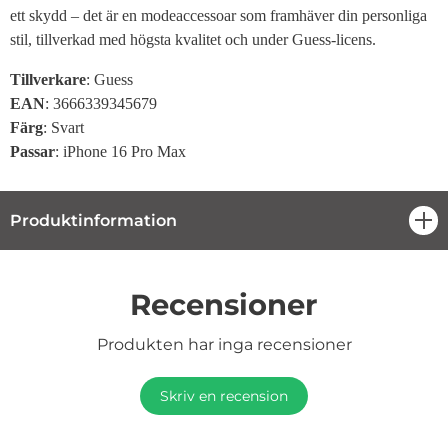
ett skydd – det är en modeaccessoar som framhäver din personliga
stil, tillverkad med högsta kvalitet och under Guess-licens.
Tillverkare
: Guess
EAN
: 3666339345679
Färg
: Svart
Passar
: iPhone 16 Pro Max
Produktinformation
öpp
Recensioner
Produkten har inga recensioner
Skriv en recension