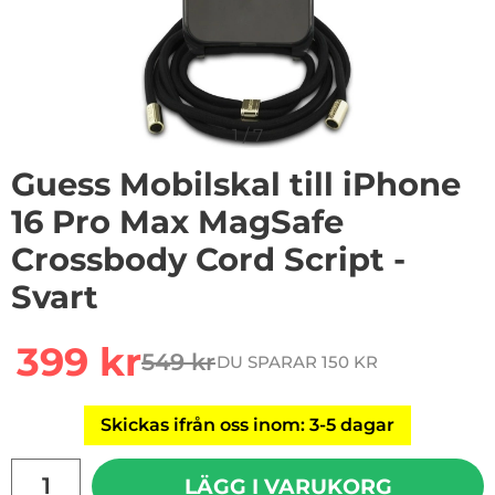
1
/
7
Guess Mobilskal till iPhone
16 Pro Max MagSafe
Crossbody Cord Script -
Svart
Handla denna produkt Guess Mobilskal till iPhone 16 P
rea pris
399 kr
549 kr
DU SPARAR 150 KR
tidigare pris
Skickas ifrån oss inom: 3-5 dagar
antal
LÄGG I VARUKORG