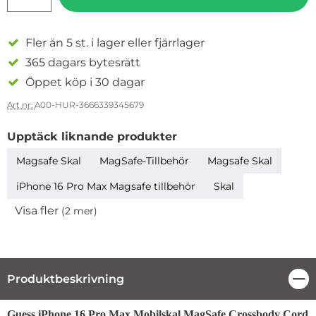
Fler än 5 st. i lager eller fjärrlager
365 dagars bytesrätt
Öppet köp i 30 dagar
Art nr:
A00-HUR-3666339345679
Upptäck liknande produkter
Magsafe Skal
MagSafe-Tillbehör
Magsafe Skal
iPhone 16 Pro Max Magsafe tillbehör
Skal
Visa fler
(2 mer)
Egenskaper
Produktbeskrivning
Stä
Produktbeskrivning
Guess iPhone 16 Pro Max Mobilskal MagSafe Crossbody Cord