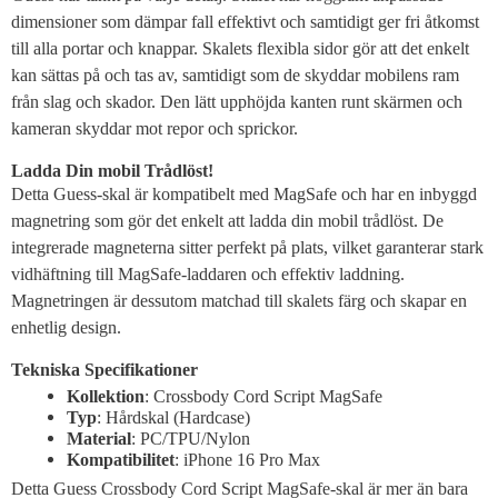
dimensioner som dämpar fall effektivt och samtidigt ger fri åtkomst
till alla portar och knappar. Skalets flexibla sidor gör att det enkelt
kan sättas på och tas av, samtidigt som de skyddar mobilens ram
från slag och skador. Den lätt upphöjda kanten runt skärmen och
kameran skyddar mot repor och sprickor.
Ladda Din mobil Trådlöst!
Detta Guess-skal är kompatibelt med MagSafe och har en inbyggd
magnetring som gör det enkelt att ladda din mobil trådlöst. De
integrerade magneterna sitter perfekt på plats, vilket garanterar stark
vidhäftning till MagSafe-laddaren och effektiv laddning.
Magnetringen är dessutom matchad till skalets färg och skapar en
enhetlig design.
Tekniska Specifikationer
Kollektion
: Crossbody Cord Script MagSafe
Typ
: Hårdskal (Hardcase)
Material
: PC/TPU/Nylon
Kompatibilitet
: iPhone 16 Pro Max
Detta Guess Crossbody Cord Script MagSafe-skal är mer än bara