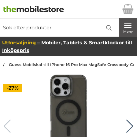
Startsidan för Danira Telecom AB
Sök
Sök på Danira Telecom AB
Genomför
Meny
Utförsäljning
– Mobiler, Tablets & Smartklockor till
Inköpspris
Guess Mobilskal till iPhone 16 Pro Max MagSafe Crossbody Cord
Priset är nedsatt med
-27%