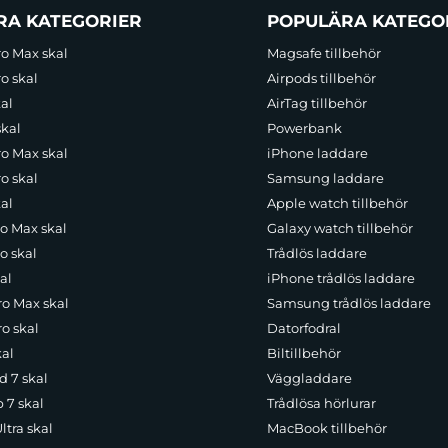
RA KATEGORIER
POPULÄRA KATEGO
ro Max skal
Magsafe tillbehör
o skal
Airpods tillbehör
al
AirTag tillbehör
skal
Powerbank
ro Max skal
iPhone laddare
o skal
Samsung laddare
al
Apple watch tillbehör
ro Max skal
Galaxy watch tillbehör
o skal
Trådlös laddare
al
iPhone trådlös laddare
ro Max skal
Samsung trådlös laddare
o skal
Datorfodral
kal
Biltillbehör
d 7 skal
Väggladdare
p 7 skal
Trådlösa hörlurar
ltra skal
MacBook tillbehör