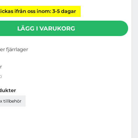
ickas ifrån oss inom: 3-5 dagar
LÄGG I VARUKORG
ler fjärrlager
r
0
dukter
 tillbehör