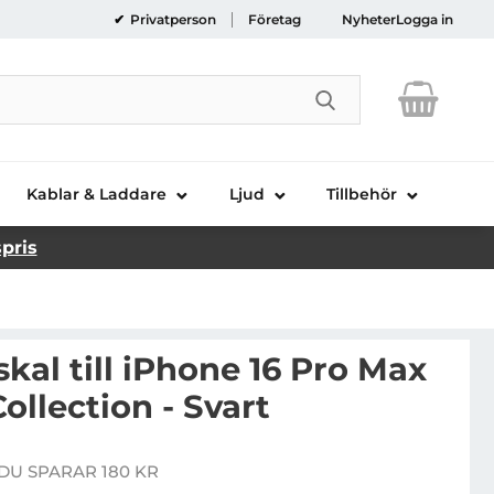
Privatperson
Företag
Nyheter
Logga in
Genomför sökni
Kablar & Laddare
Ljud
Tillbehör
spris
kal till iPhone 16 Pro Max
llection - Svart
ess Mobilskal till iPhone 16 Pro Max 4G Charms Collect
DU SPARAR 180 KR
re pris