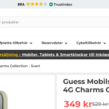
BRA
nira Telecom AB
fplatta tillbehör
Reservdelar
Cykeltillbehör
rsäljning
– Mobiler, Tablets & Smartklockor till Inköp
arms Collection - Svart
Guess Mobils
4G Charms Co
Handla denna produkt Gu
rea pris
349 kr
529 kr
tidiga