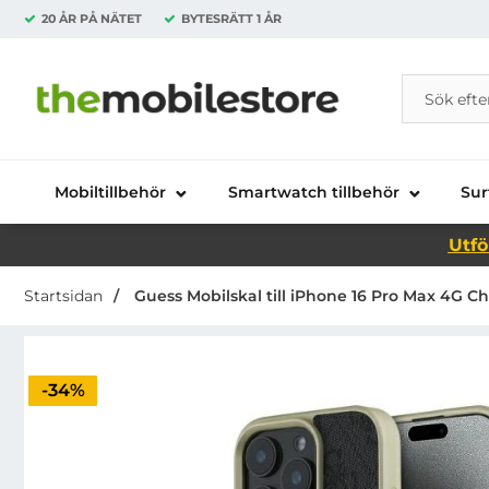
20 ÅR PÅ NÄTET
BYTESRÄTT
1 ÅR
Sök
Sök på Da
Startsidan för Danira Telecom AB
Mobiltillbehör
Smartwatch tillbehör
Sur
Utfö
Startsidan
Guess Mobilskal till iPhone 16 Pro Max 4G Ch
Priset är nedsatt med
-34%