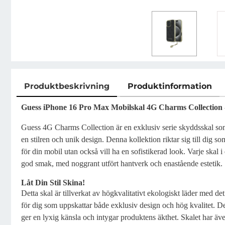
Produktbeskrivning
Produktinformation
Produktbeskrivning
Guess iPhone 16 Pro Max Mobilskal 4G Charms Collection 
Guess 4G Charms Collection är en exklusiv serie skyddsskal som
en stilren och unik design. Denna kollektion riktar sig till dig s
för din mobil utan också vill ha en sofistikerad look. Varje skal 
god smak, med noggrant utfört hantverk och enastående estetik.
Låt Din Stil Skina!
Detta skal är tillverkat av högkvalitativt ekologiskt läder med d
för dig som uppskattar både exklusiv design och hög kvalitet. D
ger en lyxig känsla och intygar produktens äkthet. Skalet har ä