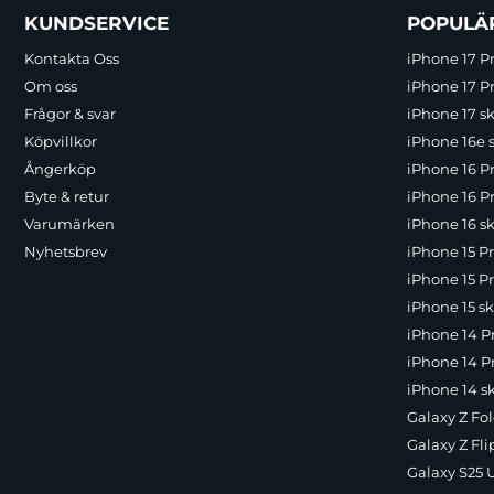
Sidfot Blandad info och länkar
KUNDSERVICE
POPULÄ
Kontakta Oss
iPhone 17 P
Om oss
iPhone 17 Pr
Frågor & svar
iPhone 17 sk
Köpvillkor
iPhone 16e 
Ångerköp
iPhone 16 P
Byte & retur
iPhone 16 Pr
Varumärken
iPhone 16 sk
Nyhetsbrev
iPhone 15 P
iPhone 15 Pr
iPhone 15 sk
iPhone 14 P
iPhone 14 Pr
iPhone 14 s
Galaxy Z Fol
Galaxy Z Fli
Galaxy S25 U