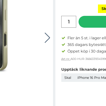
Sk
antal
Fler än 5 st. i lager el
365 dagars bytesrätt
Öppet köp i 30 daga
Art nr:
A00-HUR-366633934599
Upptäck liknande pro
Skal
iPhone 16 Pro Max