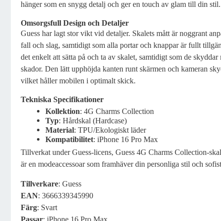
hänger som en snygg detalj och ger en touch av glam till din stil.
Omsorgsfull Design och Detaljer
Guess har lagt stor vikt vid detaljer. Skalets mått är noggrant an
fall och slag, samtidigt som alla portar och knappar är fullt tillg
det enkelt att sätta på och ta av skalet, samtidigt som de skyddar
skador. Den lätt upphöjda kanten runt skärmen och kameran sky
vilket håller mobilen i optimalt skick.
Tekniska Specifikationer
Kollektion
: 4G Charms Collection
Typ
: Hårdskal (Hardcase)
Material
: TPU/Ekologiskt läder
Kompatibilitet
: iPhone 16 Pro Max
Tillverkat under Guess-licens, Guess 4G Charms Collection-skale
är en modeaccessoar som framhäver din personliga stil och sofist
Tillverkare
: Guess
EAN
: 3666339345990
Färg
: Svart
Passar
: iPhone 16 Pro Max