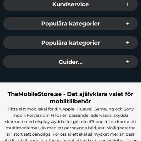
Kundservice
Populära kategorier
Populära kategorier
Guider...
TheMobileStore.se - Det självklara valet för
mobiltillbehör
Hitta rätt mobilskal för din Apple, Huawei, Samsung och Sony
mobil. Förvara din HTC i en passande läderväska, skydda
skärmen med displayskydd eller gör din iPhone till en komplett
multimediemaskin med ett par snygga hörlurar. Möjligheterna
är i stort sett oändliga. För oss är ett skal så mycket mer än bara
ett skydd till mobilen, för oss är det attityd och personlighet. Ta en