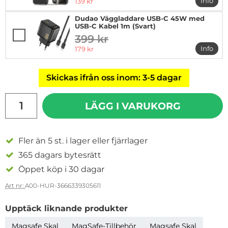
rea pris
Info
139 kr
mer in
Dudao Väggladdare USB-C 45W med
USB-C Kabel 1m (Svart)
399 kr
tidigare pris
rea pris
Info
179 kr
mer i
Skickas ifrån oss inom: 3-5 dagar
antal
LÄGG I VARUKORG
Fler än 5 st. i lager eller fjärrlager
365 dagars bytesrätt
Öppet köp i 30 dagar
Art nr:
A00-HUR-3666339305611
Upptäck liknande produkter
Magsafe Skal
MagSafe-Tillbehör
Magsafe Skal