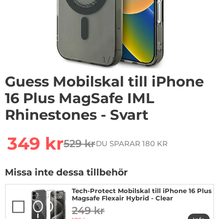
1
/
8
Guess Mobilskal till iPhone
16 Plus MagSafe IML
Rhinestones - Svart
Handla denna produkt Guess Mobilskal till iPhone 16 P
rea pris
349 kr
529 kr
DU SPARAR 180 KR
tidigare pris
Missa inte dessa tillbehör
Tech-Protect Mobilskal till iPhone 16 Plus
Magsafe Flexair Hybrid - Clear
249 kr
tidigare pris