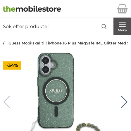
Startsidan för Danira Telecom AB
Sök
Sök på Danira Telecom AB
Genomför
Meny
Guess Mobilskal till iPhone 16 Plus MagSafe IML Glitter Med St
Priset är nedsatt med
-34%