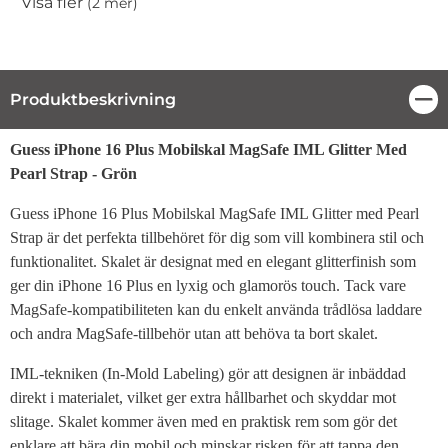
Visa fler
(2 mer)
Egenskaper
Produktbeskrivning
Stä
Produktbeskrivning
Guess iPhone 16 Plus Mobilskal MagSafe IML Glitter Med
Pearl Strap - Grön
Guess iPhone 16 Plus Mobilskal MagSafe IML Glitter med Pearl
Strap är det perfekta tillbehöret för dig som vill kombinera stil och
funktionalitet. Skalet är designat med en elegant glitterfinish som
ger din iPhone 16 Plus en lyxig och glamorös touch. Tack vare
MagSafe-kompatibiliteten kan du enkelt använda trådlösa laddare
och andra MagSafe-tillbehör utan att behöva ta bort skalet.
IML-tekniken (In-Mold Labeling) gör att designen är inbäddad
direkt i materialet, vilket ger extra hållbarhet och skyddar mot
slitage. Skalet kommer även med en praktisk rem som gör det
enklare att bära din mobil och minskar risken för att tappa den.