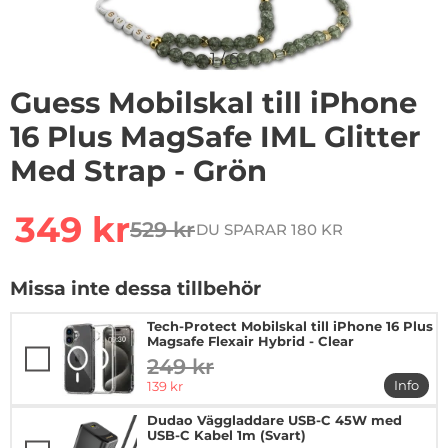
1
/
6
Guess Mobilskal till iPhone
16 Plus MagSafe IML Glitter
Med Strap - Grön
Handla denna produkt Guess Mobilskal till iPhone 16 Pl
rea pris
349 kr
529 kr
DU SPARAR 180 KR
tidigare pris
Missa inte dessa tillbehör
Tech-Protect Mobilskal till iPhone 16 Plus
Magsafe Flexair Hybrid - Clear
249 kr
tidigare pris
rea pris
Info
139 kr
mer in
Dudao Väggladdare USB-C 45W med
USB-C Kabel 1m (Svart)