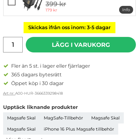
399 kr
tidigare pris
rea pris
Info
179 kr
mer i
Skickas ifrån oss inom: 3-5 dagar
antal
LÄGG I VARUKORG
Fler än 5 st. i lager eller fjärrlager
365 dagars bytesrätt
Öppet köp i 30 dagar
Art nr:
A00-HUR-3666339298418
Upptäck liknande produkter
Magsafe Skal
MagSafe-Tillbehör
Magsafe Skal
Magsafe Skal
iPhone 16 Plus Magsafe tillbehör