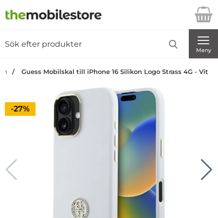
Startsidan för Danira Telecom AB
Sök
Sök på Danira Telecom AB
Genomför
Meny
dan
Guess Mobilskal till iPhone 16 Silikon Logo Strass 4G - Vit
Priset är nedsatt med
-27%