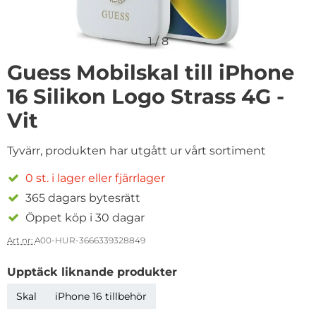
1
/
8
Guess Mobilskal till iPhone
16 Silikon Logo Strass 4G -
Vit
Tyvärr, produkten har utgått ur vårt sortiment
0 st. i lager eller fjärrlager
365 dagars bytesrätt
Öppet köp i 30 dagar
Art nr:
A00-HUR-3666339328849
Upptäck liknande produkter
Skal
iPhone 16 tillbehör