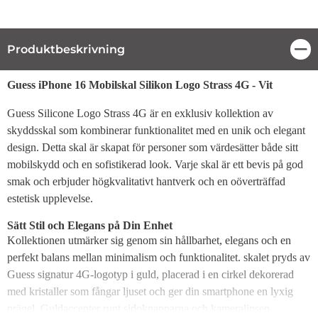
Produktbeskrivning
Stä
Produktbeskrivning
Guess iPhone 16 Mobilskal Silikon Logo Strass 4G - Vit
Guess Silicone Logo Strass 4G är en exklusiv kollektion av
skyddsskal som kombinerar funktionalitet med en unik och elegant
design. Detta skal är skapat för personer som värdesätter både sitt
mobilskydd och en sofistikerad look. Varje skal är ett bevis på god
smak och erbjuder högkvalitativt hantverk och en oöverträffad
estetisk upplevelse.
Sätt Stil och Elegans på Din Enhet
Kollektionen utmärker sig genom sin hållbarhet, elegans och en
perfekt balans mellan minimalism och funktionalitet. skalet pryds av
Guess signatur 4G-logotyp i guld, placerad i en cirkel dekorerad
med kristaller som fångar ljuset och ger din smartphone en lyxig
prägel. Guldaccenter runt sidoknapparna och kameralinsen