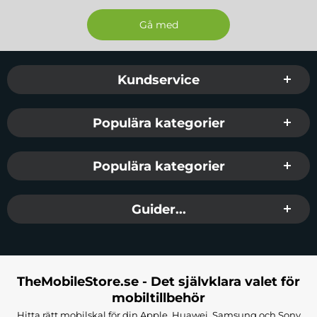
EAN
: 3666339328849
Färg
: Vit
Passar
: iPhone 16
Sidfot Blandad info och länkar
Kundservice
Populära kategorier
Populära kategorier
Guider...
TheMobileStore.se - Det självklara valet för
mobiltillbehör
Hitta rätt mobilskal för din Apple, Huawei, Samsung och Sony