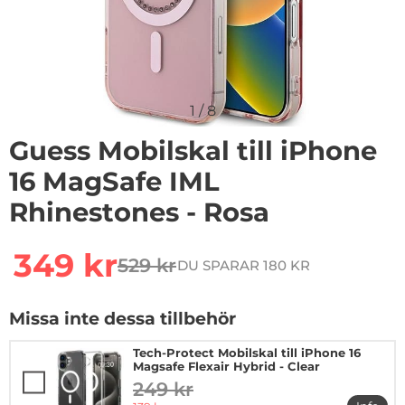
1
/
8
Guess Mobilskal till iPhone
16 MagSafe IML
Rhinestones - Rosa
Handla denna produkt Guess Mobilskal till iPhone 16 
rea pris
349 kr
529 kr
DU SPARAR 180 KR
tidigare pris
Missa inte dessa tillbehör
Tech-Protect Mobilskal till iPhone 16
Magsafe Flexair Hybrid - Clear
249 kr
tidigare pris