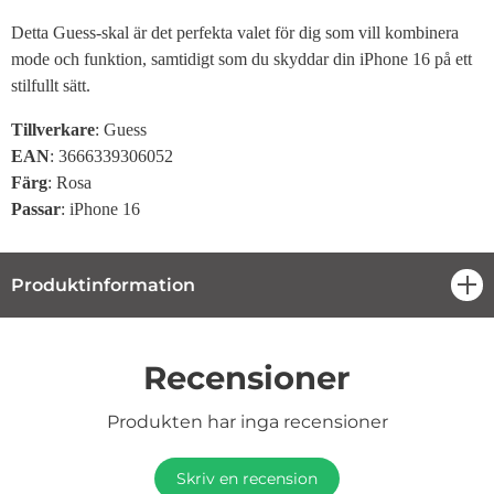
Detta Guess-skal är det perfekta valet för dig som vill kombinera
mode och funktion, samtidigt som du skyddar din iPhone 16 på ett
stilfullt sätt.
Tillverkare
: Guess
EAN
: 3666339306052
Färg
: Rosa
Passar
: iPhone 16
Produktinformation
öpp
Recensioner
Produkten har inga recensioner
Skriv en recension