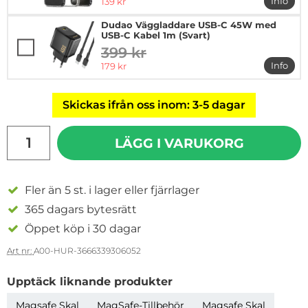
rea pris
Info
139 kr
mer in
Dudao Väggladdare USB-C 45W med
USB-C Kabel 1m (Svart)
399 kr
tidigare pris
rea pris
Info
179 kr
mer i
Skickas ifrån oss inom: 3-5 dagar
antal
LÄGG I VARUKORG
Fler än 5 st. i lager eller fjärrlager
365 dagars bytesrätt
Öppet köp i 30 dagar
Art nr:
A00-HUR-3666339306052
Upptäck liknande produkter
Magsafe Skal
MagSafe-Tillbehör
Magsafe Skal