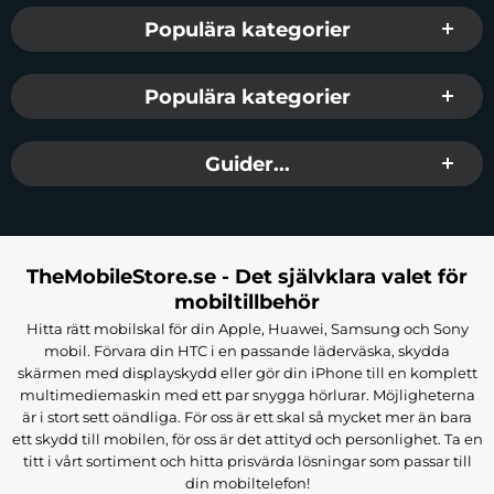
Populära kategorier
Populära kategorier
Guider...
TheMobileStore.se - Det självklara valet för
mobiltillbehör
Hitta rätt mobilskal för din Apple, Huawei, Samsung och Sony
mobil. Förvara din HTC i en passande läderväska, skydda
skärmen med displayskydd eller gör din iPhone till en komplett
multimediemaskin med ett par snygga hörlurar. Möjligheterna
är i stort sett oändliga. För oss är ett skal så mycket mer än bara
ett skydd till mobilen, för oss är det attityd och personlighet. Ta en
titt i vårt sortiment och hitta prisvärda lösningar som passar till
din mobiltelefon!