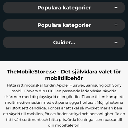
Populära kategorier
Populära kategorier
Guider...
TheMobileStore.se - Det självklara valet för
mobiltillbehör
Hitta rätt mobilskal för din Apple, Huawei, Samsung och Sony
mobil. Förvara din HTC i en passande läderväska, skydda
skärmen med displayskydd eller gör din iPhone till en komplett
multimediemaskin med ett par snygga hörlurar. Möjligheterna
är i stort sett oändliga. För oss är ett skal så mycket mer än bara
ett skydd till mobilen, för oss är det attityd och personlighet. Ta en
titt i vårt sortiment och hitta prisvärda lösningar som passar till
din mobiltelefon!