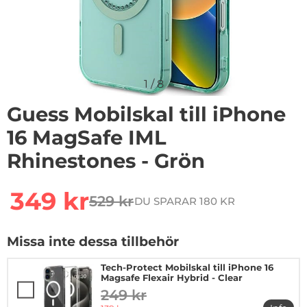
1
/
8
Guess Mobilskal till iPhone
16 MagSafe IML
Rhinestones - Grön
Handla denna produkt Guess Mobilskal till iPhone 16 
rea pris
349 kr
529 kr
DU SPARAR 180 KR
tidigare pris
Missa inte dessa tillbehör
Tech-Protect Mobilskal till iPhone 16
Magsafe Flexair Hybrid - Clear
249 kr
tidigare pris