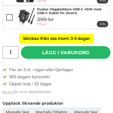
rea pris
Info
139 kr
mer in
Dudao Väggladdare USB-C 45W med
USB-C Kabel 1m (Svart)
399 kr
tidigare pris
rea pris
Info
179 kr
mer i
Skickas ifrån oss inom: 3-5 dagar
antal
LÄGG I VARUKORG
Fler än 5 st. i lager eller fjärrlager
365 dagars bytesrätt
Öppet köp i 30 dagar
Art nr:
A00-HUR-3666339305901
Upptäck liknande produkter
Magsafe Skal
MagSafe-Tillbehör
Magsafe Skal