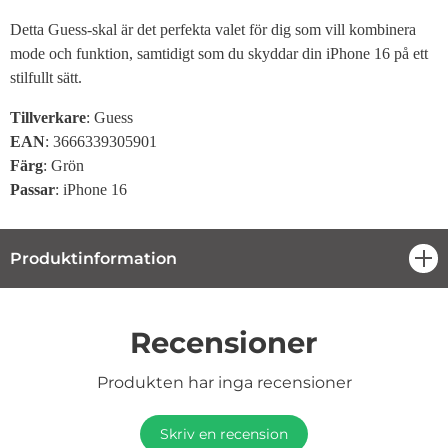
Detta Guess-skal är det perfekta valet för dig som vill kombinera
mode och funktion, samtidigt som du skyddar din iPhone 16 på ett
stilfullt sätt.
Tillverkare
: Guess
EAN
: 3666339305901
Färg
: Grön
Passar
: iPhone 16
Produktinformation
öpp
Recensioner
Produkten har inga recensioner
Skriv en recension