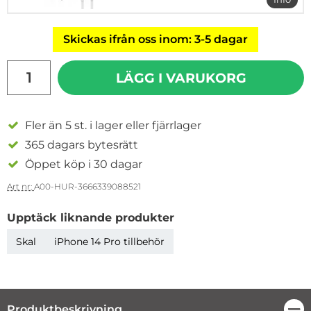
mer i
Skickas ifrån oss inom: 3-5 dagar
antal
LÄGG I VARUKORG
Fler än 5 st. i lager eller fjärrlager
365 dagars bytesrätt
Öppet köp i 30 dagar
Art nr:
A00-HUR-3666339088521
Upptäck liknande produkter
Skal
iPhone 14 Pro tillbehör
Produktbeskrivning
Stä