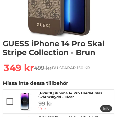
1
/
8
GUESS iPhone 14 Pro Skal
Stripe Collection - Brun
Handla denna produkt GUESS iPhone 14 Pro Skal Stripe
rea pris
349 kr
499 kr
DU SPARAR 150 KR
tidigare pris
Missa inte dessa tillbehör
[1-PACK] iPhone 14 Pro Härdat Glas
Skärmskydd - Clear
99 kr
tidigare pris
rea pris
Info
19 kr
mer in