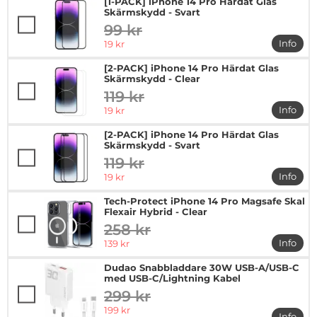
[1-PACK] iPhone 14 Pro Härdat Glas
Skärmskydd - Svart
99 kr
tidigare pris
rea pris
Info
19 kr
mer in
[2-PACK] iPhone 14 Pro Härdat Glas
Skärmskydd - Clear
119 kr
tidigare pris
rea pris
Info
19 kr
mer in
[2-PACK] iPhone 14 Pro Härdat Glas
Skärmskydd - Svart
119 kr
tidigare pris
rea pris
Info
19 kr
mer in
Tech-Protect iPhone 14 Pro Magsafe Skal
Flexair Hybrid - Clear
258 kr
tidigare pris
rea pris
Info
139 kr
mer in
Dudao Snabbladdare 30W USB-A/USB-C
med USB-C/Lightning Kabel
299 kr
tidigare pris
rea pris
199 kr
Info