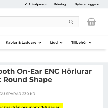
Privatperson
Företag
Nyheter
Logga in
Genomför sökni
Kablar & Laddare
Ljud
Tillbehör
ooth On-Ear ENC Hörlurar
t Round Shape
Guess Bluetooth On-Ear ENC Hörlurar Peony Script Ro
DU SPARAR 230 KR
e pris
ickas ifrån oss inom: 3-5 dagar