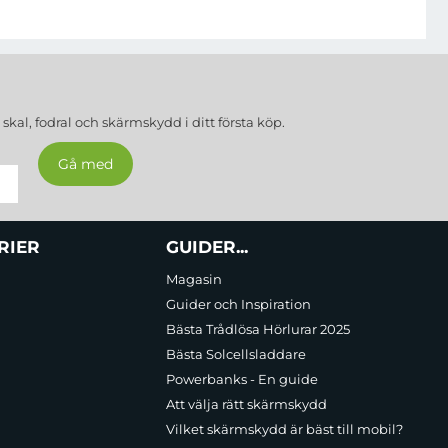
volutionerar hur du upplever varje ton och ljud. Basen blir
t i en konsert eller inspelningsstudio, helt omsluten av ljuden.
regn, vilket gör dem idealiska för utomhusträning eller resor. Du
a
skal, fodral och skärmskydd
i ditt första köp.
 musik, film eller långa samtal utan att behöva ladda ofta. När det
RIER
GUIDER...
Magasin
Guider och Inspiration
Bästa Trådlösa Hörlurar 2025
Bästa Solcellsladdare
Powerbanks - En guide
Att välja rätt skärmskydd
Vilket skärmskydd är bäst till mobil?