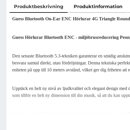
Produktbeskrivning
Produktinformation
Produktbeskrivning
Guess Bluetooth On-Ear ENC Hörlurar 4G Triangle Round
Guess Hörlurar Bluetooth ENC - miljöbrusreducering Peony 
Den senaste Bluetooth 5.3-tekniken garanterar en smidig anslut
besvara samtal direkt, utan fördröjningar. Denna tekniska perfekti
enheten på upp till 10 meters avstånd, vilket ger dig friheten att
Upptäck en helt ny nivå av ljudkvalitet och elegant design med 
som tillför en helt ny dimension till din musik, så att du kan up
Guess on-ear-hörlurar är utrustade med en röstassistent – en m
ringa en vän utan att ha mobilen i handen? Ge hörlurarna ett ko