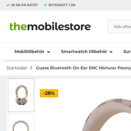
20 ÅR PÅ NÄTET
BYTESRÄTT
1 ÅR
Sök
Sök på Da
Startsidan för Danira Telecom AB
Mobiltillbehör
Smartwatch tillbehör
Sur
Startsidan
Guess Bluetooth On-Ear ENC Hörlurar Peony
Priset är nedsatt med
-28%