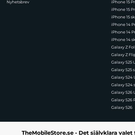
Nyhetsbrev
iPhone 15 P
Produkt tillverkad under licens från Guess.
iPhone 15 Pr
iPhone 15 sk
iPhone 14 P
Tillverkare:
Guess
iPhone 14 Pr
EAN:
3666339328979
Färg:
Brun
iPhone 14 s
Galaxy Z Fol
Galaxy Z Fli
Galaxy S25 U
Galaxy S25 s
Galaxy S24 U
Galaxy S24 
Galaxy S26 U
Galaxy S26 
Galaxy S26
TheMobileStore.se - Det självklara valet 