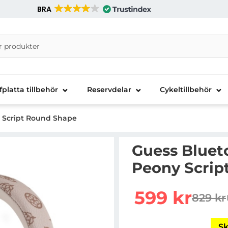
BRA
nira Telecom AB
fplatta tillbehör
Reservdelar
Cykeltillbehör
 Script Round Shape
Guess Bluet
Peony Scrip
Handla denna produkt 
rea pris
599 kr
829 kr
tidigar
Sk