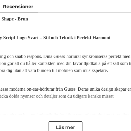
Recensioner
 Shape - Brun
Script Logo Svart – Stil och Teknik i Perfekt Harmoni
ning och snabb respons. Dina Guess-hörlurar synkroniseras perfekt med 
on gör att du håller kontakten med din favoritljudkälla på ett sätt som t
 röra dig utan att vara bunden till mobilen som musikspelare.
dessa moderna on-ear-hörlurar från Guess. Deras unika design skapar en 
ptäcka dolda nyanser och detaljer som du tidigare kanske missat.
odern och mycket användarvänlig funktion som gör att du kan styra din
mmando, och de utför din begäran som förväntat. Tack vare denna smarta
Läs mer