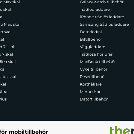
ro Max skal
Galaxy watch tillbehör
o skal
Trådlös laddare
al
iPhone trådlös laddare
ro Max skal
Samsung trådlös laddare
o skal
Datorfodral
kal
Biltillbehör
d 7 skal
Väggladdare
p 7 skal
Trådlösa hörlurar
ltra skal
MacBook tillbehör
kal
Cykeltillbehör
ltra skal
Resetillbehör
skal
Korthållare
ltra
Minneskort
Plus
Datortillbehör
för mobiltillbehör