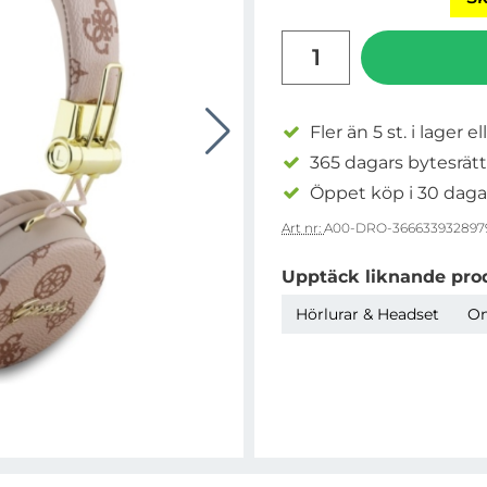
antal
Fler än 5 st. i lager el
365 dagars bytesrätt
Öppet köp i 30 daga
Art nr:
A00-DRO-366633932897
Upptäck liknande pro
Hörlurar & Headset
On