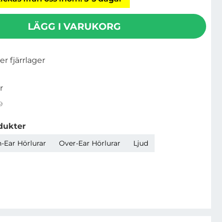
LÄGG I VARUKORG
ler fjärrlager
r
9
dukter
-Ear Hörlurar
Over-Ear Hörlurar
Ljud