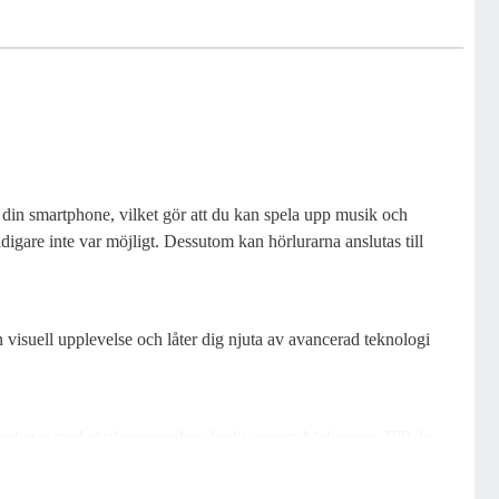
din smartphone, vilket gör att du kan spela upp musik och
idigare inte var möjligt. Dessutom kan hörlurarna anslutas till
visuell upplevelse och låter dig njuta av avancerad teknologi
a enheter med röstkommandon direkt genom hörlurarna. Vill du
 funktion blir vardagen enklare och mer effektiv!