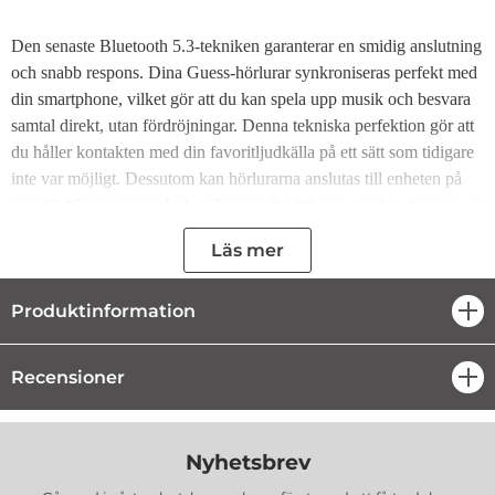
Den senaste Bluetooth 5.3-tekniken garanterar en smidig anslutning
och snabb respons. Dina Guess-hörlurar synkroniseras perfekt med
din smartphone, vilket gör att du kan spela upp musik och besvara
samtal direkt, utan fördröjningar. Denna tekniska perfektion gör att
du håller kontakten med din favoritljudkälla på ett sätt som tidigare
inte var möjligt. Dessutom kan hörlurarna anslutas till enheten på
upp till 10 meters avstånd, vilket ger dig friheten att röra dig utan att
vara bunden till mobilen som musikspelare.
Läs mer
Upptäck en helt ny nivå av ljudkvalitet och elegant design med
Produktinformation
öpp
dessa moderna on-ear-hörlurar från Guess. Deras unika design
skapar en visuell upplevelse och låter dig njuta av avancerad
Recensioner
öpp
teknologi som tillför en helt ny dimension till din musik, så att du
kan upptäcka dolda nyanser och detaljer som du tidigare kanske
missat.
Nyhetsbrev