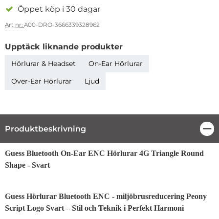
Öppet köp i 30 dagar
Art nr:
A00-DRO-3666339328962
Upptäck liknande produkter
Hörlurar & Headset
On-Ear Hörlurar
Over-Ear Hörlurar
Ljud
Produktbeskrivning
Stä
Produktbeskrivning
Guess Bluetooth On-Ear ENC Hörlurar 4G Triangle Round
Shape - Svart
Guess Hörlurar Bluetooth ENC - miljöbrusreducering Peony
Script Logo Svart – Stil och Teknik i Perfekt Harmoni