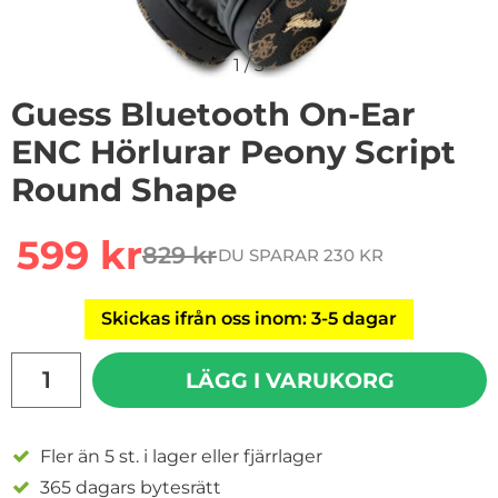
1
/
3
Guess Bluetooth On-Ear
ENC Hörlurar Peony Script
Round Shape
Handla denna produkt Guess Bluetooth On-Ear ENC Hö
rea pris
599 kr
829 kr
DU SPARAR 230 KR
tidigare pris
Skickas ifrån oss inom: 3-5 dagar
antal
LÄGG I VARUKORG
Fler än 5 st. i lager eller fjärrlager
365 dagars bytesrätt