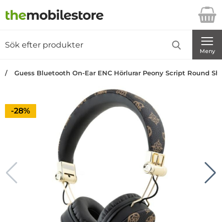
Startsidan för Danira Telecom AB
Sök
Sök på Danira Telecom AB
Genomför
Meny
Guess Bluetooth On-Ear ENC Hörlurar Peony Script Round Sh
Priset är nedsatt med
-28%