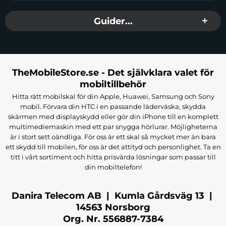
regn, vilket gör dem idealiska för utomhusträning eller resor. Du
kan dessutom njuta av högkvalitativt ljud i upp till 6 timmar tack
Guider...
vare det kraftfulla 300 mAh-batteriet, vilket ger tillräckligt med tid
för musik, film eller långa samtal utan att behöva ladda ofta. När det
är dags att ladda, anslut bara USB-C-kabeln och på bara två timmar
är hörlurarna redo för användning igen.
TheMobileStore.se - Det självklara valet för
mobiltillbehör
Tekniska Specifikationer
Hitta rätt mobilskal för din Apple, Huawei, Samsung och Sony
mobil. Förvara din HTC i en passande läderväska, skydda
Typ: On-ear hörlurar
skärmen med displayskydd eller gör din iPhone till en komplett
Bluetooth-version: 5.3
multimediemaskin med ett par snygga hörlurar. Möjligheterna
Bluetooth-räckvidd: upp till 10 meter
är i stort sett oändliga. För oss är ett skal så mycket mer än bara
Batterikapacitet: 300 mAh
ett skydd till mobilen, för oss är det attityd och personlighet. Ta en
Laddningstid: 2 timmar
titt i vårt sortiment och hitta prisvärda lösningar som passar till
Laddningsport: USB-C
din mobiltelefon!
Driftstid: upp till 6 timmar
Skyddsklass: IPX4
Membranstorlek: 40 mm
Danira Telecom AB | Kumla Gårdsväg 13 |
14563 Norsborg
Produkt tillverkad under licens från Guess.
Org. Nr. 556887-7384