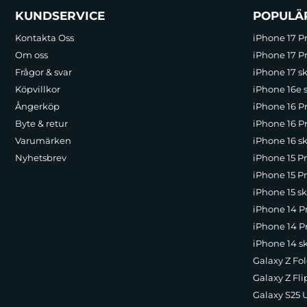
Sidfot Blandad info och länkar
KUNDSERVICE
POPULÄ
Kontakta Oss
iPhone 17 P
Om oss
iPhone 17 Pr
Frågor & svar
iPhone 17 sk
Köpvillkor
iPhone 16e 
Ångerköp
iPhone 16 P
Byte & retur
iPhone 16 Pr
Varumärken
iPhone 16 sk
Nyhetsbrev
iPhone 15 P
iPhone 15 Pr
iPhone 15 sk
iPhone 14 P
iPhone 14 Pr
iPhone 14 s
Galaxy Z Fol
Galaxy Z Fli
Galaxy S25 U