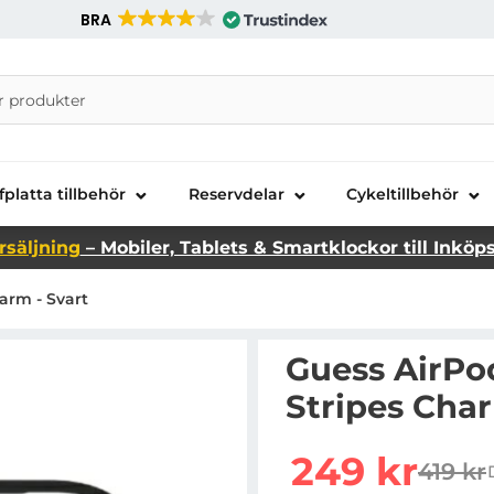
BRA
nira Telecom AB
fplatta tillbehör
Reservdelar
Cykeltillbehör
rsäljning
– Mobiler, Tablets & Smartklockor till Inköp
arm - Svart
Guess AirPod
Stripes Char
Handla denna produkt Gu
rea pris
249 kr
419 kr
tidiga