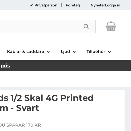
Privatperson
Företag
Nyheter
Logga in
Genomför sökni
Kablar & Laddare
Ljud
Tillbehör
spris
s 1/2 Skal 4G Printed
m - Svart
ess AirPods 1/2 Skal 4G Printed Stripes Charm - Svart
DU SPARAR 170 KR
re pris