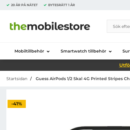
20 ÅR PÅ NÄTET
BYTESRÄTT
1 ÅR
Sök
Sök på Da
Startsidan för Danira Telecom AB
Mobiltillbehör
Smartwatch tillbehör
Sur
Utfö
Startsidan
Guess AirPods 1/2 Skal 4G Printed Stripes Ch
Priset är nedsatt med
-41%