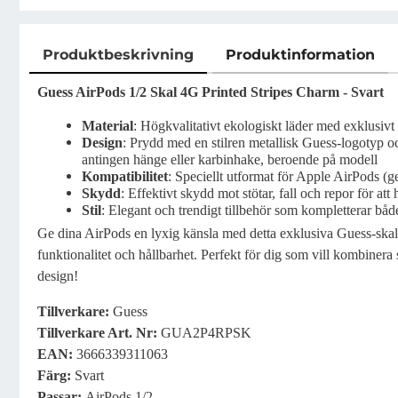
Produktbeskrivning
Produktinformation
Produktbeskrivning
Guess AirPods 1/2 Skal 4G Printed Stripes Charm - Svart
Material
: Högkvalitativt ekologiskt läder med exklusiv
Design
: Prydd med en stilren metallisk Guess-logotyp o
antingen hänge eller karbinhake, beroende på modell
Kompatibilitet
: Speciellt utformat för Apple AirPods (g
Skydd
: Effektivt skydd mot stötar, fall och repor för att
Stil
: Elegant och trendigt tillbehör som kompletterar både
Ge dina AirPods en lyxig känsla med detta exklusiva Guess-ska
funktionalitet och hållbarhet. Perfekt för dig som vill kombinera
design!
Tillverkare
:
Guess
Tillverkare
Art. Nr:
GUA2P4RPSK
EAN:
3666339311063
Färg
:
Svart
Passar
:
AirPods 1/2