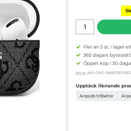
Sk
antal
Fler än 5 st. i lager el
365 dagars bytesrätt
Öppet köp i 30 daga
Art nr:
A00-DRO-3666339311063
Upptäck liknande pro
Airpods tillbehör
Airp