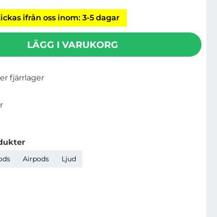
ickas ifrån oss inom: 3-5 dagar
LÄGG I VARUKORG
ler fjärrlager
r
dukter
ods
Airpods
Ljud