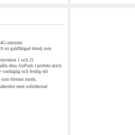
t 4G-mönster
ch en guldfärgad detalj som
eneration 1 och 2)
 hålla dina AirPods i perfekt skick
 vardaglig och festlig stil
l som förenar mode,
 säkerhet med sofistikerad