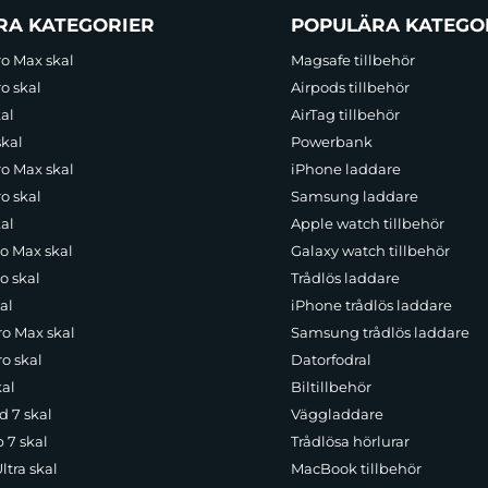
RA KATEGORIER
POPULÄRA KATEGO
ro Max skal
Magsafe tillbehör
o skal
Airpods tillbehör
al
AirTag tillbehör
skal
Powerbank
ro Max skal
iPhone laddare
o skal
Samsung laddare
al
Apple watch tillbehör
ro Max skal
Galaxy watch tillbehör
o skal
Trådlös laddare
al
iPhone trådlös laddare
ro Max skal
Samsung trådlös laddare
o skal
Datorfodral
kal
Biltillbehör
d 7 skal
Väggladdare
p 7 skal
Trådlösa hörlurar
ltra skal
MacBook tillbehör