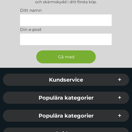
och skärmskydd
i ditt första köp.
Snygg design
Ditt namn
Fodralet har en elegant design som fungerar i alla situationer. Det
spelar ingen roll om det är ett affärsmöte eller ett enkelt socialt
samtal.
Din e-post
Hållbar och robust
Tillbehöret är tillverkat av ekologiskt läder som är behagligt att ta på
och stöds av en intern, stöttålig TPU-överlägg.
Komplett skydd
Sidfot Blandad info och länkar
Kundservice
Skalets stängda design gör telefonen perfekt skyddad från alla håll.
Stativfunktion
Populära kategorier
Fodralet kan vikas, vilket gör det till ett bekvämt stativ. Precis rätt
för att titta på film eller titta på foton.
Populära kategorier
Exakta utskärningar