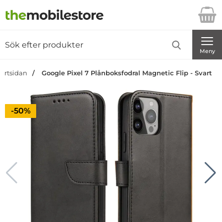
Startsidan för Danira Telecom AB
Sök
Sök på Danira Telecom AB
Genomför
Meny
tartsidan
Google Pixel 7 Plånboksfodral Magnetic Flip - Svart
Priset är nedsatt med
-50%