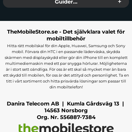
Guider...
De garanterar enkel åtkomst till alla nödvändiga portar.
EAN:
9145576270806
Material
:
Eco-Lader
Färg:
Svart
TheMobileStore.se - Det självklara valet för
Passar:
Google Pixel 7
mobiltillbehör
Hitta rätt mobilskal för din Apple, Huawei, Samsung och Sony
mobil. Förvara din HTC i en passande läderväska, skydda
skärmen med displayskydd eller gör din iPhone till en komplett
multimediemaskin med ett par snygga hörlurar. Möjligheterna
är i stort sett oändliga. För oss är ett skal så mycket mer än bara
ett skydd till mobilen, för oss är det attityd och personlighet. Ta en
titt i vårt sortiment och hitta prisvärda lösningar som passar till
din mobiltelefon!
Danira Telecom AB | Kumla Gårdsväg 13 |
14563 Norsborg
Org. Nr. 556887-7384