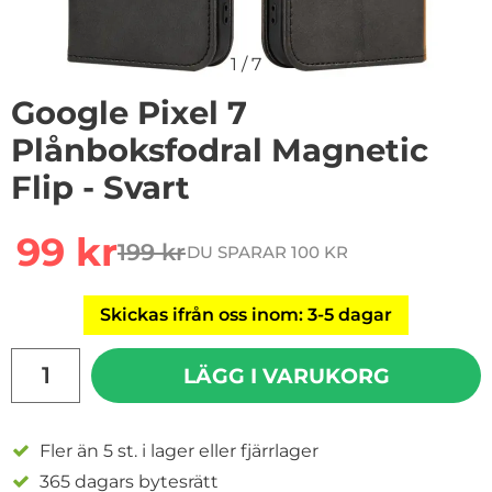
1
/
7
Google Pixel 7
Plånboksfodral Magnetic
Flip - Svart
Handla denna produkt Google Pixel 7 Plånboksfodral Ma
rea pris
99 kr
199 kr
DU SPARAR 100 KR
tidigare pris
Skickas ifrån oss inom: 3-5 dagar
antal
LÄGG I VARUKORG
Fler än 5 st. i lager eller fjärrlager
365 dagars bytesrätt