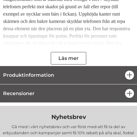
telefonen perfekt mot skador på grund av fall eller repor (till
exempel av nycklar som bärs i fickan). Upphöjda kanter runt
skärmen och den bakre kameran skyddar telefonen från att repa
dessa element när den placeras på en plan yta. Den har responsiva
knappar och öppningar för portar. Perfekt för personer som
värdesätter stil, kvalitet och vill ta hand om sin enhet. Den har
många funktioner: den kommer att skydda din Google Pixel 7 mot
oavsiktlig skada, den kommer att lagra de mest nödvändiga korten
Läs mer
eller sedlarna, den kommer att förvandlas till ett stativ för bekvämt
tittande på film. Den kombinerar fodral, plånbok och skydd.
Produktinformation
öpp
Viktiga fördelar med Magnet Flip-fodralet till Google Pixel 7:
Recensioner
öpp
Du behöver inte ta med dig plånboken. Fodralet har
invändiga fack som rymmer kort och sedlar
Det kommer att skydda din telefon mot effekterna av
oavsiktliga fall. Silikonformen håller smarttelefonen bra,
Nyhetsbrev
och läderfodralet skyddar mot repor
Du kan bekvämt se en film eller läsa en text på din telefon.
Gå med i vårt nyhetsbrev och var först med att få ta del av
Fodralet kan förvandlas till ett stativ
erbjudanden och kampanjer samt få 10% rabatt på alla
skal, fodral