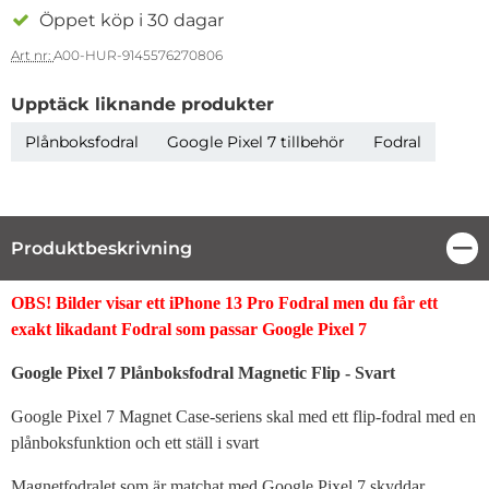
Öppet köp i 30 dagar
Art nr:
A00-HUR-9145576270806
Upptäck liknande produkter
Plånboksfodral
Google Pixel 7 tillbehör
Fodral
Produktbeskrivning
Stä
Produktbeskrivning
OBS! Bilder visar ett iPhone 13 Pro Fodral men du får ett
exakt likadant Fodral som passar Google Pixel 7
Google Pixel 7 Plånboksfodral Magnetic Flip - Svart
Google Pixel 7 Magnet Case-seriens skal med ett flip-fodral med en
plånboksfunktion och ett ställ i svart
Magnetfodralet som är matchat med Google Pixel 7 skyddar