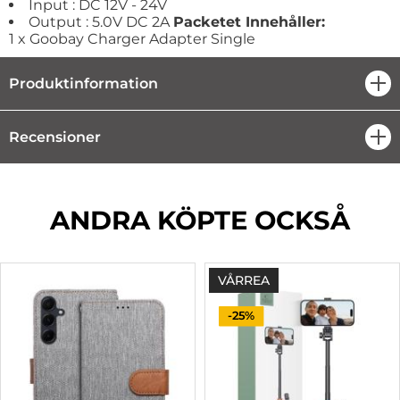
Input : DC 12V - 24V
Output : 5.0V DC 2A
Packetet Innehåller:
1 x Goobay Charger Adapter Single
Produktinformation
öpp
Recensioner
öpp
ANDRA KÖPTE OCKSÅ
VÅRREA
-25%