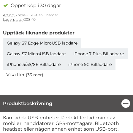
Öppet köp i 30 dagar
Art nr:
Single-USB-Car-Charger
Lagerplats:
G08-10
Upptäck liknande produkter
Galaxy S7 Edge MicroUSB laddare
Galaxy S7 MicroUSB laddare
iPhone 7 Plus Billaddare
iPhone 5/5S/SE Billaddare
iPhone 5C Billaddare
Visa fler
(33 mer)
Egenskaper
Produktbeskrivning
Stä
Produktbeskrivning
Kan ladda USB-enheter. Perfekt för laddning av
mobiler, handdatorer, GPS-mottagare, Bluetooth
headset eller någon annan enhet som USB-port.