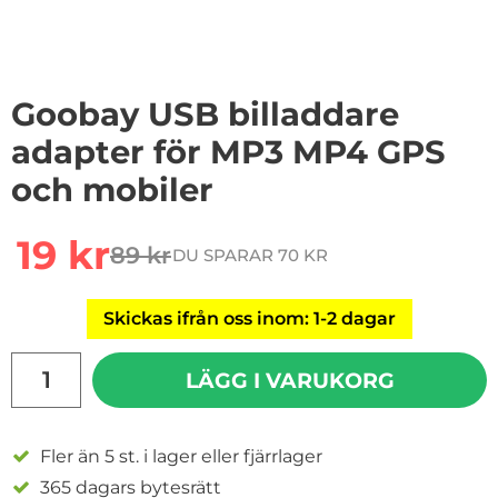
Goobay USB billaddare
adapter för MP3 MP4 GPS
och mobiler
Handla denna produkt Goobay USB billaddare adapter
rea pris
19 kr
89 kr
DU SPARAR 70 KR
tidigare pris
Skickas ifrån oss inom: 1-2 dagar
antal
LÄGG I VARUKORG
Fler än 5 st. i lager eller fjärrlager
365 dagars bytesrätt