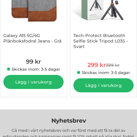
Galaxy A15 5G/4G
Tech-Protect Bluetooth
Plånboksfodral Jeans - Grå
Selfie Stick Tripod L03S -
Svart
Art. nr 1002970115
Art. nr 1002943918
99 kr
rea pris
299 kr
399 kr
tidigare pris
Skickas inom: 3-5 dagar
Skickas inom: 3-5 dagar
Lägg i varukorg
Lägg i varukorg
Nyhetsbrev
Gå med i vårt nyhetsbrev och var först med att få ta del av
erbjudanden och kampanjer samt få 10% rabatt på alla
skal, fodral