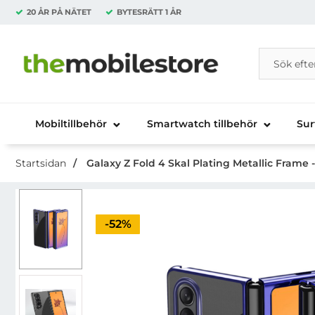
20 ÅR PÅ NÄTET
BYTESRÄTT
1 ÅR
Sök
Sök på Da
Startsidan för Danira Telecom AB
Mobiltillbehör
Smartwatch tillbehör
Sur
Startsidan
Galaxy Z Fold 4 Skal Plating Metallic Frame -
Priset är nedsatt med
-52%