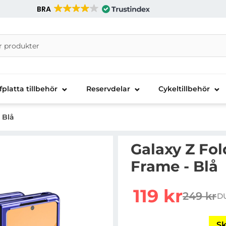
BRA
nira Telecom AB
fplatta tillbehör
Reservdelar
Cykeltillbehör
 Blå
Galaxy Z Fol
Frame - Blå
Handla denna produkt Ga
rea pris
119 kr
249 kr
D
tidigare
Sk