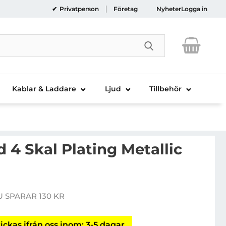
Privatperson
Företag
Nyheter
Logga in
Genomför sökni
Kablar & Laddare
Ljud
Tillbehör
d 4 Skal Plating Metallic
laxy Z Fold 4 Skal Plating Metallic Frame - Blå
U SPARAR 130 KR
 pris
ickas ifrån oss inom: 3-5 dagar