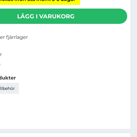
LÄGG I VARUKORG
ler fjärrlager
r
3
dukter
illbehör