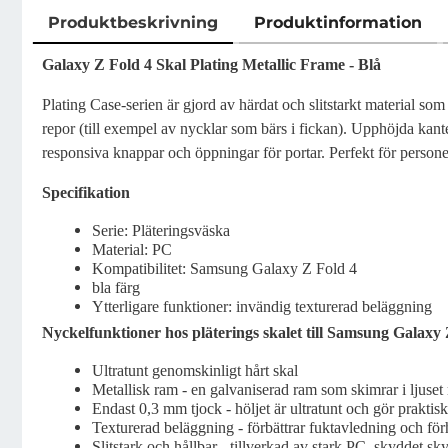
Produktbeskrivning
Produktinformation
Produktbeskrivning
Galaxy Z Fold 4 Skal Plating Metallic Frame - Blå
Plating Case-serien är gjord av härdat och slitstarkt material so
repor (till exempel av nycklar som bärs i fickan). Upphöjda kan
responsiva knappar och öppningar för portar. Perfekt för personer 
Specifikation
Serie: Pläteringsväska
Material: PC
Kompatibilitet: Samsung Galaxy Z Fold 4
bla färg
Ytterligare funktioner: invändig texturerad beläggning
Nyckelfunktioner hos pläterings skalet till Samsung Galaxy 
Ultratunt genomskinligt hårt skal
Metallisk ram - en galvaniserad ram som skimrar i ljuset
Endast 0,3 mm tjock - höljet är ultratunt och gör praktisk
Texturerad beläggning - förbättrar fuktavledning och för
Slitstark och hållbar - tillverkad av stark PC, skyddet sky