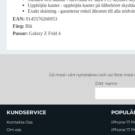
Upphöjda kanter - upphöjda kanter på tillbehöret skydd
Exakt skärning - garanterar enkel åtkomst till alla nödvä
EAN:
9145576266953
Färg
:
Blå
Passar
:
Galaxy Z Fold 4
Gå med i vårt nyhetsbrev och var först med 
Ditt namn
Sidfot Blandad info och länkar
KUNDSERVICE
POPULÄ
Kontakta Oss
iPhone 17 P
Om oss
iPhone 17 Pr