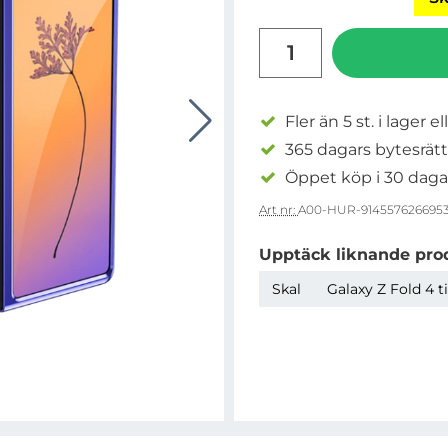
antal
Fler än 5 st. i lager el
365 dagars bytesrätt
Öppet köp i 30 daga
Art nr:
A00-HUR-914557626695
Upptäck liknande pro
Skal
Galaxy Z Fold 4 t