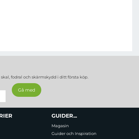
a
skal, fodral och skärmskydd
i ditt första köp.
RIER
GUIDER...
Magasin
Guider och Inspiration