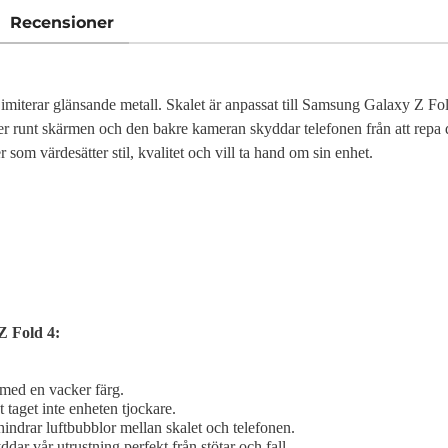
Recensioner
m imiterar glänsande metall. Skalet är anpassat till Samsung Galaxy Z Fol
ter runt skärmen och den bakre kameran skyddar telefonen från att repa 
som värdesätter stil, kvalitet och vill ta hand om sin enhet.
Z Fold 4:
 med en vacker färg.
t taget inte enheten tjockare.
hindrar luftbubblor mellan skalet och telefonen.
ddar vår utrustning perfekt från stötar och fall.