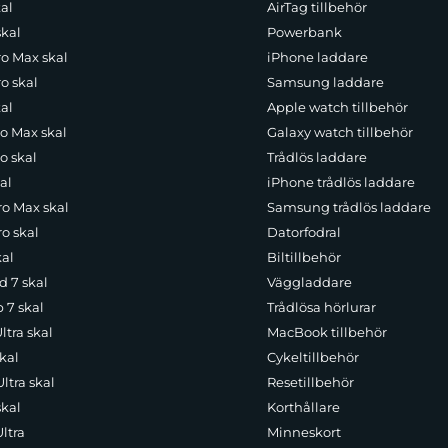
al
AirTag tillbehör
skal
Powerbank
ro Max skal
iPhone laddare
o skal
Samsung laddare
al
Apple watch tillbehör
ro Max skal
Galaxy watch tillbehör
o skal
Trådlös laddare
al
iPhone trådlös laddare
ro Max skal
Samsung trådlös laddare
o skal
Datorfodral
kal
Biltillbehör
d 7 skal
Väggladdare
p 7 skal
Trådlösa hörlurar
ltra skal
MacBook tillbehör
kal
Cykeltillbehör
ltra skal
Resetillbehör
skal
Korthållare
ltra
Minneskort