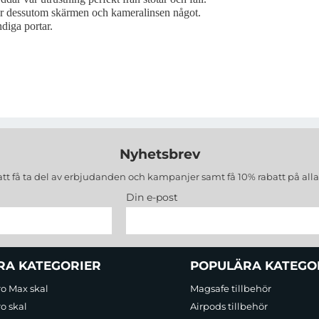
ar dessutom skärmen och kameralinsen något.
ndiga portar.
Nyhetsbrev
att få ta del av erbjudanden och kampanjer samt få 10% rabatt på all
Din e-post
RA KATEGORIER
POPULÄRA KATEGO
ro Max skal
Magsafe tillbehör
o skal
Airpods tillbehör