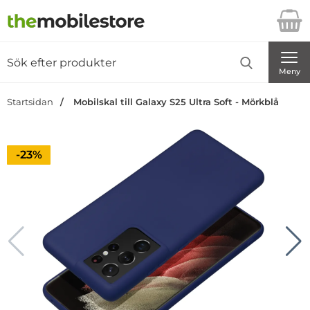
Startsidan för Danira Telecom AB
Sök
Sök på Danira Telecom AB
Genomför
Meny
Startsidan
Mobilskal till Galaxy S25 Ultra Soft - Mörkblå
Priset är nedsatt med
-23%