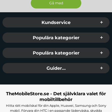
Sidfot Blandad info och länkar
Kundservice
Populära kategorier
Populära kategorier
Guider...
TheMobileStore.se - Det självklara valet för
mobiltillbehör
Hitta rätt mobilskal för din Apple, Huawei, Samsung och Sony
mobil. Förvara din HTC i en passande läderväska, skydda