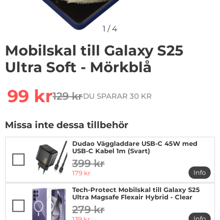
1
/
4
Mobilskal till Galaxy S25
Ultra Soft - Mörkblå
Handla denna produkt Mobilskal till Galaxy S25 Ultra So
rea pris
99 kr
129 kr
DU SPARAR 30 KR
tidigare pris
Missa inte dessa tillbehör
Dudao Väggladdare USB-C 45W med
USB-C Kabel 1m (Svart)
399 kr
tidigare pris
rea pris
Info
179 kr
mer i
Tech-Protect Mobilskal till Galaxy S25
Ultra Magsafe Flexair Hybrid - Clear
279 kr
tidigare pris
rea pris
Info
139 kr