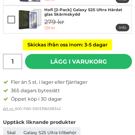
mer in
Hofi [2-Pack] Galaxy S25 Ultra Härdat
glas Skärmskydd
279 kr
tidigare pris
rea pris
Info
129 kr
mer in
Skickas ifrån oss inom: 3-5 dagar
antal
LÄGG I VARUKORG
Fler än 5 st. i lager eller fjärrlager
365 dagars bytesrätt
Öppet köp i 30 dagar
Art nr:
A00-PAR-5903396338342
Upptäck liknande produkter
Skal
Galaxy S25 Ultra tillbehör