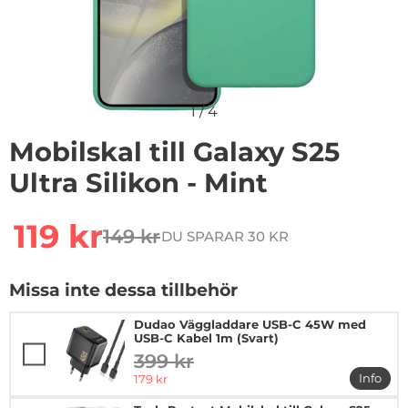
1
/
4
Mobilskal till Galaxy S25
Ultra Silikon - Mint
Handla denna produkt Mobilskal till Galaxy S25 Ultra Sil
rea pris
119 kr
149 kr
DU SPARAR 30 KR
tidigare pris
Missa inte dessa tillbehör
Dudao Väggladdare USB-C 45W med
USB-C Kabel 1m (Svart)
399 kr
tidigare pris
rea pris
Info
179 kr
mer i