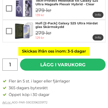
Tech-Protect Mobilskal till Galaxy S25
Ultra Magsafe Flexair Hybrid - Clear
279 kr
tidigare pris
rea pris
Info
139 kr
mer in
Hofi [2-Pack] Galaxy S25 Ultra Härdat
glas Skärmskydd
279 kr
tidigare pris
rea pris
Info
129 kr
mer in
Skickas ifrån oss inom: 3-5 dagar
antal
LÄGG I VARUKORG
Fler än 5 st. i lager eller fjärrlager
365 dagars bytesrätt
Öppet köp i 30 dagar
Art nr:
A00-PAR-5903396339172