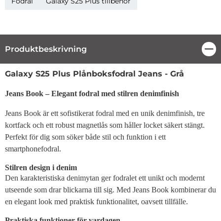
Fodral
Galaxy S25 Plus tillbehör
Produktbeskrivning
Stä
Produktbeskrivning
Galaxy S25 Plus Plånboksfodral Jeans - Grå
Jeans Book – Elegant fodral med stilren denimfinish
Jeans Book är ett sofistikerat fodral med en unik denimfinish, tre
kortfack och ett robust magnetlås som håller locket säkert stängt.
Perfekt för dig som söker både stil och funktion i ett
smartphonefodral.
Stilren design i denim
Den karakteristiska denimytan ger fodralet ett unikt och modernt
utseende som drar blickarna till sig. Med Jeans Book kombinerar du
en elegant look med praktisk funktionalitet, oavsett tillfälle.
Praktiska funktioner för vardagen