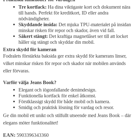
Tre kortfack:
Ha dina viktigaste kort och dokument nära
till hands. Perfekt för kreditkort, ID eller andra
nödvändigheter.
Skyddande insida:
Det mjuka TPU-materialet på insidan
minskar risken för repor och skador, även vid fall.
Säkert stängt:
Det kraftiga magnetlåset ser till att locket
håller sig stängt och skyddar din mobil.
Extra skydd för kameran
Fodralets förstärkta baksida ger extra skydd för kamerans linser,
vilket minskar risken för repor och skador när mobilen används
eller förvaras.
Varför välja Jeans Book?
Elegant och iögonfallande denimdesign.
Funktionella kortfack för enkel åtkomst.
Förstklassigt skydd för både mobil och kamera.
Smidig och praktisk lösning för vardag och resor.
Ge din mobil ett unikt och stilfullt utseende med Jeans Book – där
elegans möter funktionalitet!
EAN:
5903396343360