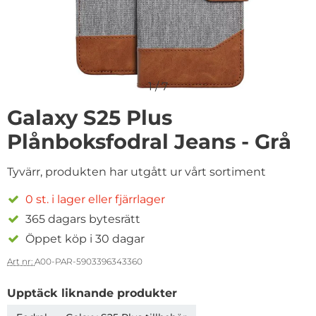
1
/
7
Galaxy S25 Plus
Plånboksfodral Jeans - Grå
Tyvärr, produkten har utgått ur vårt sortiment
0 st. i lager eller fjärrlager
365 dagars bytesrätt
Öppet köp i 30 dagar
Art nr:
A00-PAR-5903396343360
Upptäck liknande produkter