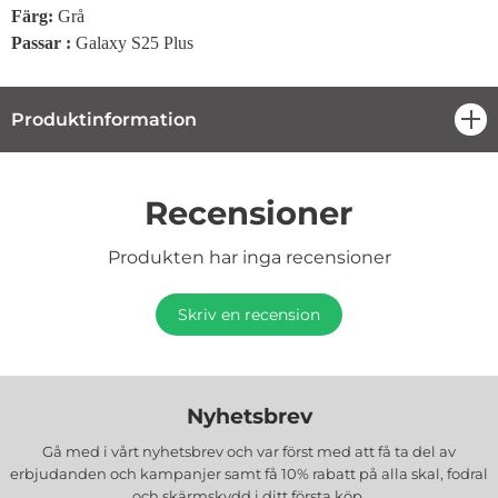
Färg:
Grå
Passar :
Galaxy S25 Plus
Produktinformation
öpp
Recensioner
Produkten har inga recensioner
Skriv en recension
Nyhetsbrev
Gå med i vårt nyhetsbrev och var först med att få ta del av
erbjudanden och kampanjer samt få 10% rabatt på alla
skal, fodral
och skärmskydd
i ditt första köp.