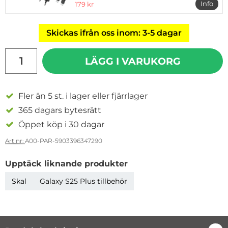
rea pris
Info
179 kr
mer i
Skickas ifrån oss inom: 3-5 dagar
antal
LÄGG I VARUKORG
Fler än 5 st. i lager eller fjärrlager
365 dagars bytesrätt
Öppet köp i 30 dagar
Art nr:
A00-PAR-5903396347290
Upptäck liknande produkter
Skal
Galaxy S25 Plus tillbehör