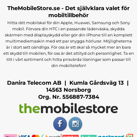
TheMobileStore.se - Det självklara valet för
mobiltillbehör
Hitta rätt mobilskal för din Apple, Huawei, Samsung och Sony
mobil. Förvara din HTC i en passande läderväska, skydda
skärmen med displayskydd eller gör din iPhone till en komplett
multimediemaskin med ett par snygga hörlurar. Möjligheterna
är i stort sett oändliga. För oss är ett skal så mycket mer än bara
ett skydd till mobilen, för oss är det attityd och personlighet. Ta en
titt i vårt sortiment och hitta prisvärda lösningar som passar till
din mobiltelefon!
Danira Telecom AB | Kumla Gårdsväg 13 |
14563 Norsborg
Org. Nr. 556887-7384