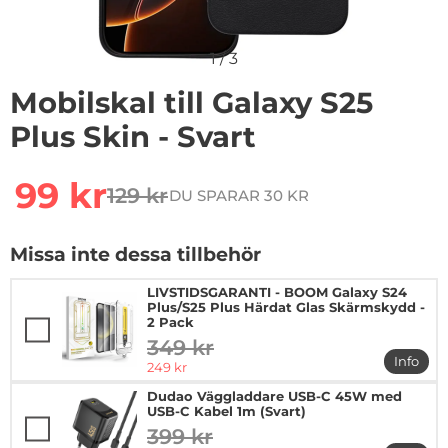
1
/
3
Mobilskal till Galaxy S25
Plus Skin - Svart
Handla denna produkt Mobilskal till Galaxy S25 Plus Ski
rea pris
99 kr
129 kr
DU SPARAR 30 KR
tidigare pris
Missa inte dessa tillbehör
LIVSTIDSGARANTI - BOOM Galaxy S24
Plus/S25 Plus Härdat Glas Skärmskydd -
2 Pack
349 kr
tidigare pris
Info
rea pris
249 kr
mer in
Dudao Väggladdare USB-C 45W med
USB-C Kabel 1m (Svart)
399 kr
tidigare pris