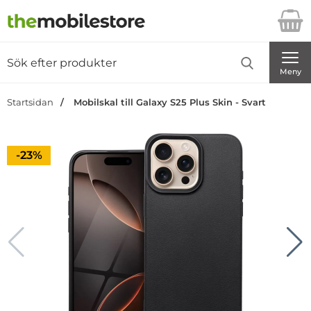
Startsidan för Danira Telecom AB
Sök
Sök på Danira Telecom AB
Genomför
Meny
Startsidan
Mobilskal till Galaxy S25 Plus Skin - Svart
Priset är nedsatt med
-23%