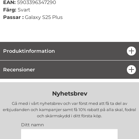
EAN:
5903396347290
Färg:
Svart
Passar :
Galaxy S25 Plus
Produktinformation
öpp
Recensioner
öpp
Nyhetsbrev
Gå med i vårt nyhetsbrev och var först med att få ta del av
erbjudanden och kampanjer samt få 10% rabatt på alla
skal, fodral
och skärmskydd
i ditt första köp.
Ditt namn