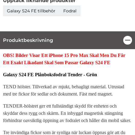
Upptäck liknande produkter
Galaxy S24 FE tillbehör
Fodral
Produktbeskrivning
Stä
Produktbeskrivning
OBS! Bilder Visar Ett iPhone 15 Pro Max Skal Men Du Får
Ett Exakt Likadant Skal Som Passar
Galaxy S24 FE
Galaxy S24 FE Plånboksfodral Tender - Grön
TEND hölster. Tillverkad av mjukt, behagligt material. Utrustad
med tre fickor för sedlar och dokument. Fäst med magnet.
TENDER-hölstret ger ett fullständigt skydd för enheten och
skyddar dess rygg och skärm. En inbyggd magnetisk stängning
förhindrar oavsiktlig öppning av fodralet och håller din mobil säker.
Tre invändiga fickor som är synliga när luckan öppnas gör att du