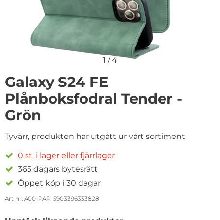
1
/
4
Galaxy S24 FE
Plånboksfodral Tender -
Grön
Tyvärr, produkten har utgått ur vårt sortiment
0 st. i lager eller fjärrlager
365 dagars bytesrätt
Öppet köp i 30 dagar
Art nr:
A00-PAR-5903396333828