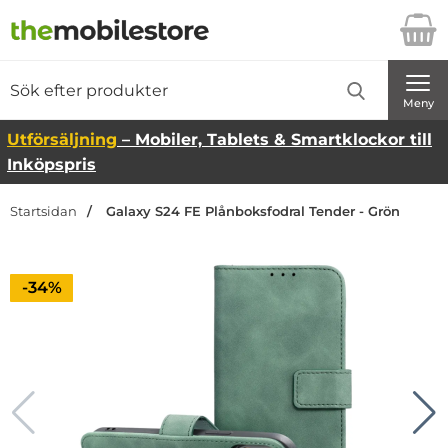
Startsidan för Danira Telecom AB
Sök
Sök på Danira Telecom AB
Genomför
Meny
Utförsäljning
– Mobiler, Tablets & Smartklockor till
Inköpspris
Startsidan
Galaxy S24 FE Plånboksfodral Tender - Grön
Priset är nedsatt med
-34%