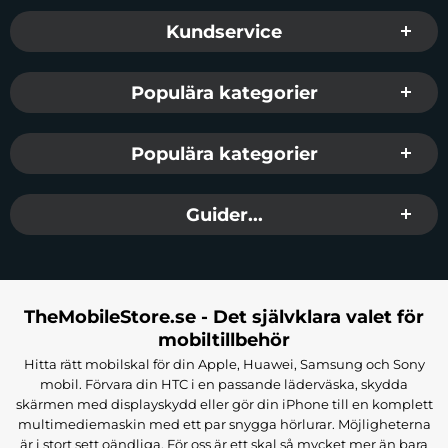
Sidfot Blandad info och länkar
Kundservice
Populära kategorier
Populära kategorier
Guider...
TheMobileStore.se - Det självklara valet för
mobiltillbehör
Hitta rätt mobilskal för din Apple, Huawei, Samsung och Sony
mobil. Förvara din HTC i en passande läderväska, skydda
skärmen med displayskydd eller gör din iPhone till en komplett
multimediemaskin med ett par snygga hörlurar. Möjligheterna
är i stort sett oändliga. För oss är ett skal så mycket mer än bara