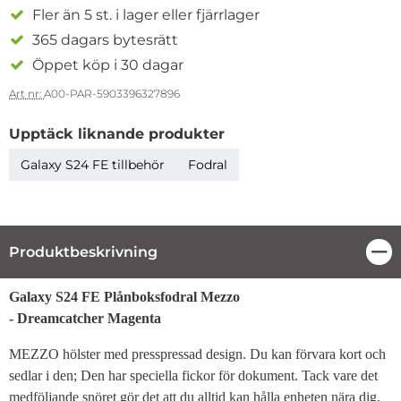
Fler än 5 st. i lager eller fjärrlager
365 dagars bytesrätt
Öppet köp i 30 dagar
Art nr:
A00-PAR-5903396327896
Upptäck liknande produkter
Galaxy S24 FE tillbehör
Fodral
Produktbeskrivning
Stä
Produktbeskrivning
Galaxy S24 FE Plånboksfodral Mezzo
- Dreamcatcher Magenta
MEZZO hölster med presspressad design. Du kan förvara kort och
sedlar i den; Den har speciella fickor för dokument. Tack vare det
medföljande snöret gör det att du alltid kan hålla enheten nära dig.