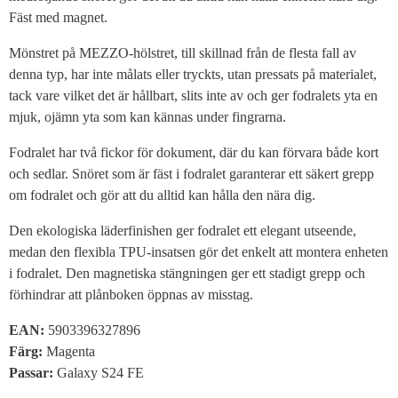
Fäst med magnet.
Mönstret på MEZZO-hölstret, till skillnad från de flesta fall av
denna typ, har inte målats eller tryckts, utan pressats på materialet,
tack vare vilket det är hållbart, slits inte av och ger fodralets yta en
mjuk, ojämn yta som kan kännas under fingrarna.
Fodralet har två fickor för dokument, där du kan förvara både kort
och sedlar. Snöret som är fäst i fodralet garanterar ett säkert grepp
om fodralet och gör att du alltid kan hålla den nära dig.
Den ekologiska läderfinishen ger fodralet ett elegant utseende,
medan den flexibla TPU-insatsen gör det enkelt att montera enheten
i fodralet. Den magnetiska stängningen ger ett stadigt grepp och
förhindrar att plånboken öppnas av misstag.
EAN:
5903396327896
Färg:
Magenta
Passar:
Galaxy S24 FE