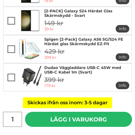
rea pris
Info
19 kr
mer in
[2-PACK] Galaxy S24 Härdat Glas
Skärmskydd - Svart
149 kr
tidigare pris
rea pris
Info
29 kr
mer in
Spigen [2-Pack] Galaxy A56 5G/S24 FE
Härdat glas Skärmskydd EZ-Fit
429 kr
tidigare pris
rea pris
Info
299 kr
mer in
Dudao Väggladdare USB-C 45W med
USB-C Kabel 1m (Svart)
399 kr
tidigare pris
rea pris
Info
179 kr
mer i
Skickas ifrån oss inom: 3-5 dagar
antal
LÄGG I VARUKORG