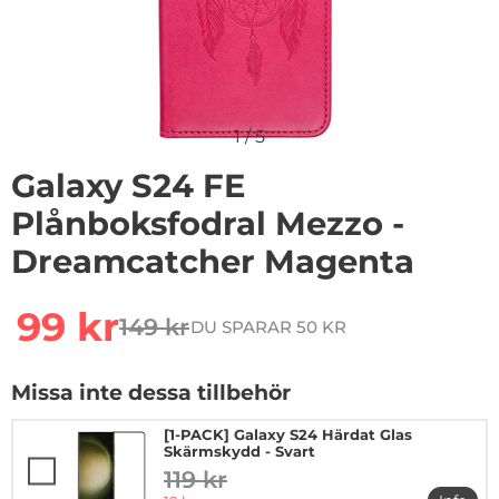
1
/
5
Galaxy S24 FE
Plånboksfodral Mezzo -
Dreamcatcher Magenta
Handla denna produkt Galaxy S24 FE Plånboksfodral 
rea pris
99 kr
149 kr
DU SPARAR 50 KR
tidigare pris
Missa inte dessa tillbehör
[1-PACK] Galaxy S24 Härdat Glas
Skärmskydd - Svart
119 kr
tidigare pris