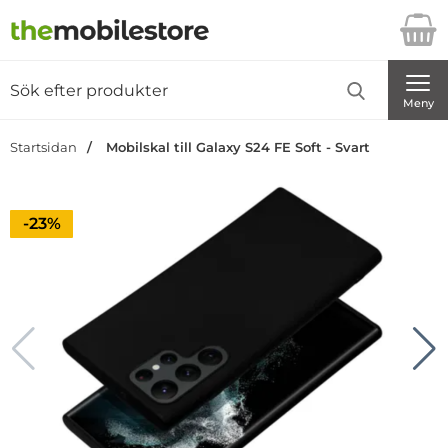
Startsidan för Danira Telecom AB
Sök
Sök på Danira Telecom AB
Genomför
Meny
Startsidan
Mobilskal till Galaxy S24 FE Soft - Svart
Priset är nedsatt med
-23%