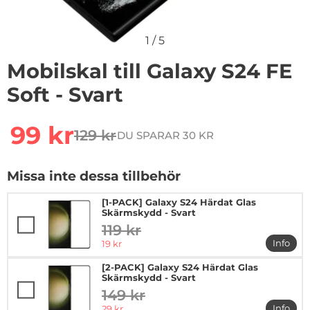
1
/
5
Mobilskal till Galaxy S24 FE
Soft - Svart
Handla denna produkt Mobilskal till Galaxy S24 FE Soft 
rea pris
99 kr
129 kr
DU SPARAR 30 KR
tidigare pris
Missa inte dessa tillbehör
[1-PACK] Galaxy S24 Härdat Glas
Skärmskydd - Svart
119 kr
tidigare pris
rea pris
Info
19 kr
mer in
[2-PACK] Galaxy S24 Härdat Glas
Skärmskydd - Svart
149 kr
tidigare pris
rea pris
Info
29 kr