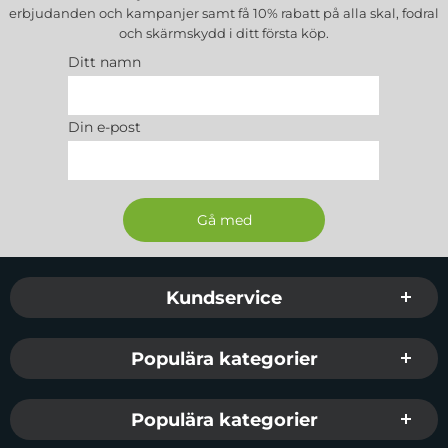
erbjudanden och kampanjer samt få 10% rabatt på alla
skal, fodral
och skärmskydd
i ditt första köp.
Ditt namn
Din e-post
Sidfot Blandad info och länkar
Kundservice
Populära kategorier
Populära kategorier