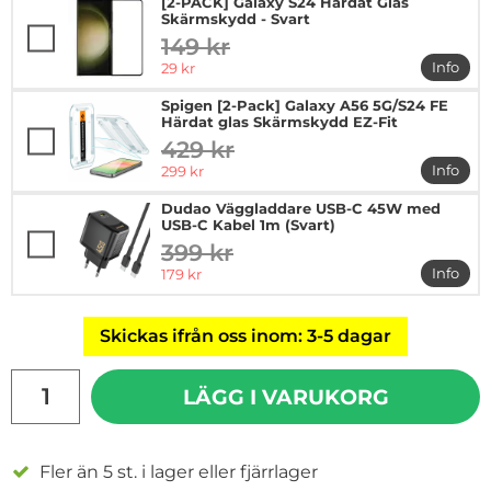
[2-PACK] Galaxy S24 Härdat Glas
Skärmskydd - Svart
149 kr
tidigare pris
rea pris
Info
29 kr
mer in
Spigen [2-Pack] Galaxy A56 5G/S24 FE
Härdat glas Skärmskydd EZ-Fit
429 kr
tidigare pris
rea pris
Info
299 kr
mer in
Dudao Väggladdare USB-C 45W med
USB-C Kabel 1m (Svart)
399 kr
tidigare pris
rea pris
Info
179 kr
mer i
Skickas ifrån oss inom: 3-5 dagar
antal
LÄGG I VARUKORG
Fler än 5 st. i lager eller fjärrlager