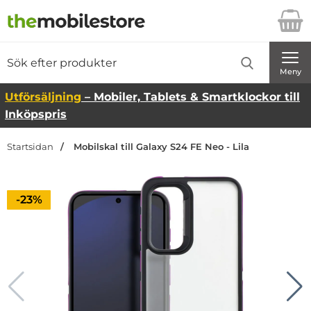
Startsidan för Danira Telecom AB
Sök
Sök på Danira Telecom AB
Genomför
Meny
Utförsäljning
– Mobiler, Tablets & Smartklockor till
Inköpspris
Startsidan
Mobilskal till Galaxy S24 FE Neo - Lila
Priset är nedsatt med
-23%