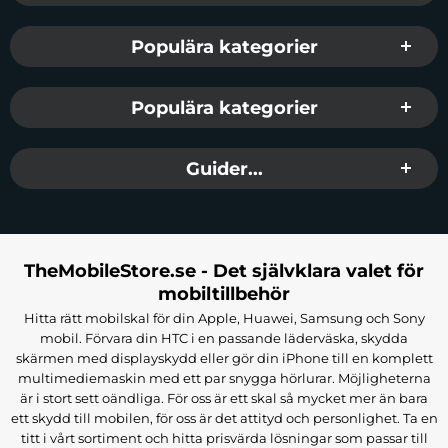
Populära kategorier
Populära kategorier
Guider...
TheMobileStore.se - Det självklara valet för
mobiltillbehör
Hitta rätt mobilskal för din Apple, Huawei, Samsung och Sony
mobil. Förvara din HTC i en passande läderväska, skydda
skärmen med displayskydd eller gör din iPhone till en komplett
multimediemaskin med ett par snygga hörlurar. Möjligheterna
är i stort sett oändliga. För oss är ett skal så mycket mer än bara
ett skydd till mobilen, för oss är det attityd och personlighet. Ta en
titt i vårt sortiment och hitta prisvärda lösningar som passar till