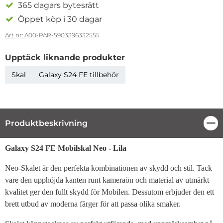
365 dagars bytesrätt
Öppet köp i 30 dagar
Art nr:
A00-PAR-5903396332555
Upptäck liknande produkter
Skal
Galaxy S24 FE tillbehör
Produktbeskrivning
Stä
Produktbeskrivning
Galaxy S24 FE Mobilskal Neo - Lila
Neo-Skalet är den perfekta kombinationen av skydd och stil. Tack
vare den upphöjda kanten runt kameraön och material av utmärkt
kvalitet ger den fullt skydd för Mobilen. Dessutom erbjuder den ett
brett utbud av moderna färger för att passa olika smaker.