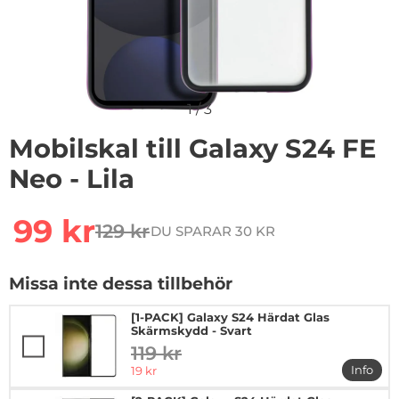
1
/
3
Mobilskal till Galaxy S24 FE
Neo - Lila
Handla denna produkt Mobilskal till Galaxy S24 FE Neo -
rea pris
99 kr
129 kr
DU SPARAR 30 KR
tidigare pris
Missa inte dessa tillbehör
[1-PACK] Galaxy S24 Härdat Glas
Skärmskydd - Svart
119 kr
tidigare pris
rea pris
Info
19 kr
mer in