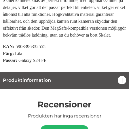
Skalet kännetecknas av perfekt utförande, med uppmärksamhet på
detaljer, vilket gör att det passar perfekt till enheten, vilket ger enkel
åtkomst till alla funktioner. Högkvalitativa material garanterar
hållbarhet, och den upphöjda kanten runt kameran skyddar den
effektivt från skador. Den MagSafe-kompatibla versionen möjliggör
bekväm trådlös laddning, utan att du behöver ta bort Skalet.
EAN:
5903396332555
Färg:
Lila
Passar:
Galaxy S24 FE
Produktinformation
öpp
Recensioner
Produkten har inga recensioner