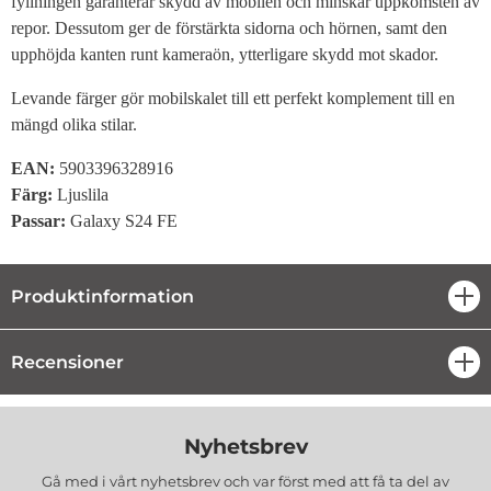
fyllningen garanterar skydd av mobilen och minskar uppkomsten av
repor. Dessutom ger de förstärkta sidorna och hörnen, samt den
upphöjda kanten runt kameraön, ytterligare skydd mot skador.
Levande färger gör mobilskalet till ett perfekt komplement till en
mängd olika stilar.
EAN:
5903396328916
Färg:
Ljuslila
Passar:
Galaxy S24 FE
Produktinformation
öpp
Recensioner
öpp
Nyhetsbrev
Gå med i vårt nyhetsbrev och var först med att få ta del av