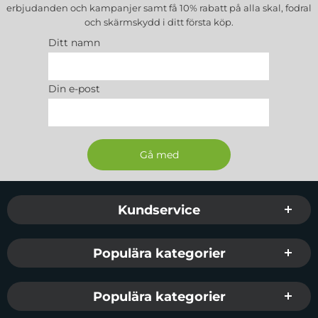
erbjudanden och kampanjer samt få 10% rabatt på alla
skal, fodral
och skärmskydd
i ditt första köp.
Ditt namn
Din e-post
Sidfot Blandad info och länkar
Kundservice
Populära kategorier
Populära kategorier