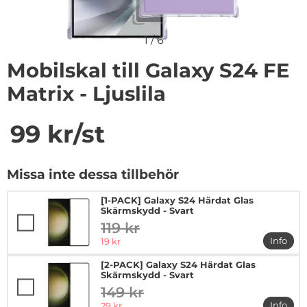
1
/
6
Mobilskal till Galaxy S24 FE
Matrix - Ljuslila
Handla denna produkt Mobilskal till Galaxy S24 FE Matrix
pris
99 kr
/st
Missa inte dessa tillbehör
[1-PACK] Galaxy S24 Härdat Glas
Skärmskydd - Svart
119 kr
tidigare pris
rea pris
Info
19 kr
mer in
[2-PACK] Galaxy S24 Härdat Glas
Skärmskydd - Svart
149 kr
tidigare pris
rea pris
Info
29 kr