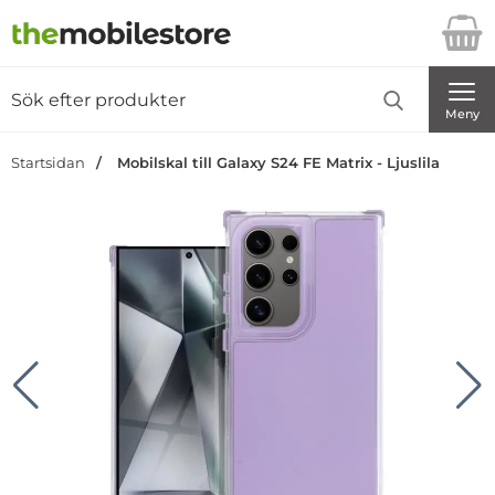
Startsidan för Danira Telecom AB
Sök
Sök på Danira Telecom AB
Genomför
Meny
Startsidan
Mobilskal till Galaxy S24 FE Matrix - Ljuslila