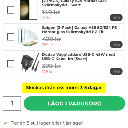
[2-PACK] Galaxy S24 Härdat Glas
Skärmskydd - Svart
149 kr
tidigare pris
rea pris
Info
29 kr
mer in
Spigen [2-Pack] Galaxy A56 5G/S24 FE
Härdat glas Skärmskydd EZ-Fit
429 kr
tidigare pris
rea pris
Info
299 kr
mer in
Dudao Väggladdare USB-C 45W med
USB-C Kabel 1m (Svart)
399 kr
tidigare pris
rea pris
Info
179 kr
mer i
Skickas ifrån oss inom: 3-5 dagar
antal
LÄGG I VARUKORG
Fler än 5 st. i lager eller fjärrlager