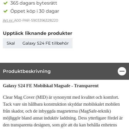
365 dagars bytesrätt
Öppet köp i 30 dagar
Art nr:
A00-PAR-5903396328220
Upptäck liknande produkter
Skal
Galaxy S24 FE tillbehör
Produktbeskrivning
Stä
Produktbeskrivning
Galaxy S24 FE Mobilskal Magsafe - Transparent
Clear Mag Cover (MID) är synonymt med kvalitet och komfort.
Tack vare sin hållbara konstruktion skyddar mobilskalet mobilen
från skador, och de inbyggda magneterna (MagSafe-teknik)
möjliggör bland annat induktiv laddning. Dess ytterligare fördel är
den transparenta designen, som gör att du kan behålla enhetens