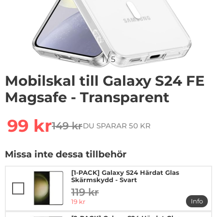
1
/
5
Mobilskal till Galaxy S24 FE
Magsafe - Transparent
Handla denna produkt Mobilskal till Galaxy S24 FE Mag
rea pris
99 kr
149 kr
DU SPARAR 50 KR
tidigare pris
Missa inte dessa tillbehör
[1-PACK] Galaxy S24 Härdat Glas
Skärmskydd - Svart
119 kr
tidigare pris
rea pris
Info
19 kr
mer in