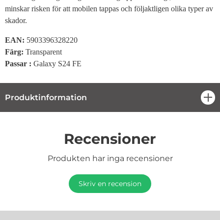
minskar risken för att mobilen tappas och följaktligen olika typer av
skador.
EAN:
5903396328220
Färg:
Transparent
Passar :
Galaxy S24 FE
Produktinformation
öpp
Recensioner
Produkten har inga recensioner
Skriv en recension