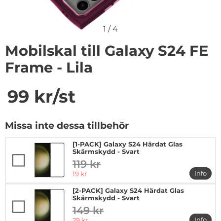
1
/
4
Mobilskal till Galaxy S24 FE
Frame - Lila
Handla denna produkt Mobilskal till Galaxy S24 FE Fram
pris
99 kr
/st
Missa inte dessa tillbehör
[1-PACK] Galaxy S24 Härdat Glas
Skärmskydd - Svart
119 kr
tidigare pris
rea pris
Info
19 kr
mer in
[2-PACK] Galaxy S24 Härdat Glas
Skärmskydd - Svart
149 kr
tidigare pris
rea pris
Info
29 kr