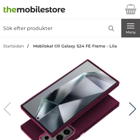
Startsidan för Danira Telecom AB
Sök
Sök på Danira Telecom AB
Genomför
Meny
Startsidan
Mobilskal till Galaxy S24 FE Frame - Lila