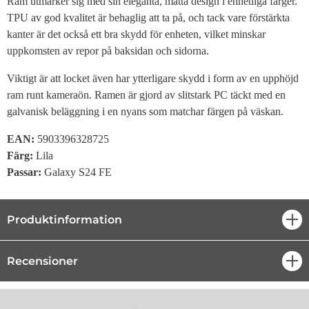
Ram utmärker sig med sin eleganta, matta design i enhetliga färger.
TPU av god kvalitet är behaglig att ta på, och tack vare förstärkta
kanter är det också ett bra skydd för enheten, vilket minskar
uppkomsten av repor på baksidan och sidorna.
Viktigt är att locket även har ytterligare skydd i form av en upphöjd
ram runt kameraön. Ramen är gjord av slitstark PC täckt med en
galvanisk beläggning i en nyans som matchar färgen på väskan.
EAN:
5903396328725
Färg:
Lila
Passar:
Galaxy S24 FE
Produktinformation
öpp
Recensioner
öpp