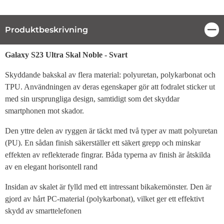
Produktbeskrivning
Stä
Produktbeskrivning
Galaxy S23 Ultra Skal Noble - Svart
Skyddande bakskal av flera material: polyuretan, polykarbonat och
TPU. Användningen av deras egenskaper gör att fodralet sticker ut
med sin ursprungliga design, samtidigt som det skyddar
smartphonen mot skador.
Den yttre delen av ryggen är täckt med två typer av matt polyuretan
(PU). En sådan finish säkerställer ett säkert grepp och minskar
effekten av reflekterade fingrar. Båda typerna av finish är åtskilda
av en elegant horisontell rand
Insidan av skalet är fylld med ett intressant bikakemönster. Den är
gjord av hårt PC-material (polykarbonat), vilket ger ett effektivt
skydd av smarttelefonen