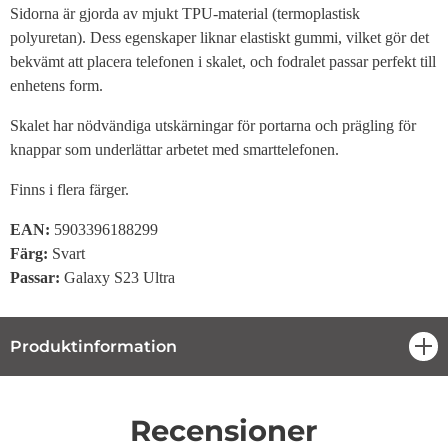
Sidorna är gjorda av mjukt TPU-material (termoplastisk
polyuretan). Dess egenskaper liknar elastiskt gummi, vilket gör det
bekvämt att placera telefonen i skalet, och fodralet passar perfekt till
enhetens form.
Skalet har nödvändiga utskärningar för portarna och prägling för
knappar som underlättar arbetet med smarttelefonen.
Finns i flera färger.
EAN:
5903396188299
Färg:
Svart
Passar:
Galaxy S23 Ultra
Produktinformation
öpp
Recensioner