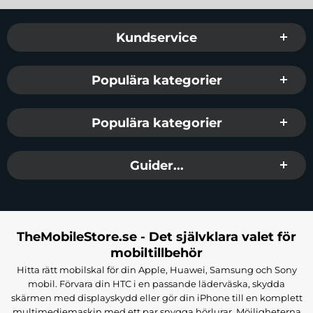
Sidfot Blandad info och länkar
Kundservice
Populära kategorier
Populära kategorier
Guider...
TheMobileStore.se - Det självklara valet för
mobiltillbehör
Hitta rätt mobilskal för din Apple, Huawei, Samsung och Sony
mobil. Förvara din HTC i en passande läderväska, skydda
skärmen med displayskydd eller gör din iPhone till en komplett
multimediemaskin med ett par snygga hörlurar. Möjligheterna