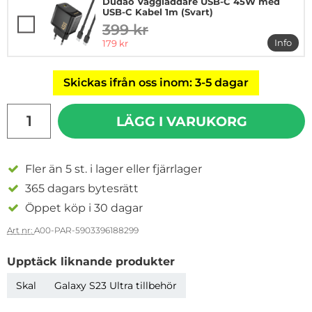
Dudao Väggladdare USB-C 45W med
USB-C Kabel 1m (Svart)
399 kr
tidigare pris
rea pris
Info
179 kr
mer i
Skickas ifrån oss inom: 3-5 dagar
antal
LÄGG I VARUKORG
Fler än 5 st. i lager eller fjärrlager
365 dagars bytesrätt
Öppet köp i 30 dagar
Art nr:
A00-PAR-5903396188299
Upptäck liknande produkter
Skal
Galaxy S23 Ultra tillbehör