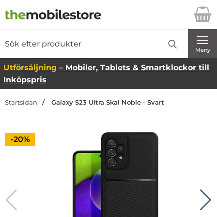
Startsidan för Danira Telecom AB
Sök
Sök på Danira Telecom AB
Genomför
Meny
Utförsäljning
– Mobiler, Tablets & Smartklockor till
Inköpspris
Startsidan
Galaxy S23 Ultra Skal Noble - Svart
Priset är nedsatt med
-20%