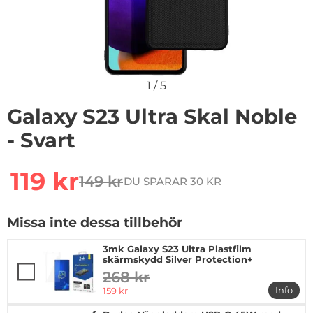
1
/
5
Galaxy S23 Ultra Skal Noble
- Svart
Handla denna produkt Galaxy S23 Ultra Skal Noble - Sv
rea pris
119 kr
149 kr
DU SPARAR 30 KR
tidigare pris
Missa inte dessa tillbehör
3mk Galaxy S23 Ultra Plastfilm
skärmskydd Silver Protection+
268 kr
tidigare pris
rea pris
Info
159 kr
mer in