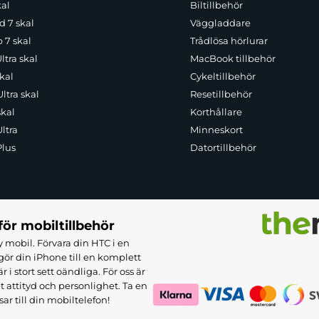
kal
Biltillbehör
d 7 skal
Väggladdare
p 7 skal
Trådlösa hörlurar
ltra skal
MacBook tillbehör
kal
Cykeltillbehör
ltra skal
Resetillbehör
skal
Korthållare
ltra
Minneskort
Plus
Datortillbehör
för mobiltillbehör
 mobil. Förvara din HTC i en
ör din iPhone till en komplett
 stort sett oändliga. För oss är
et attityd och personlighet. Ta en
sar till din mobiltelefon!