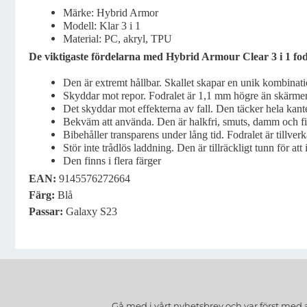
Märke: Hybrid Armor
Modell: Klar 3 i 1
Material: PC, akryl, TPU
De viktigaste fördelarna med Hybrid Armour Clear 3 i 1 fod
Den är extremt hållbar. Skallet skapar en unik kombina
Skyddar mot repor. Fodralet är 1,1 mm högre än skärmen,
Det skyddar mot effekterna av fall. Den täcker hela kant
Bekväm att använda. Den är halkfri, smuts, damm och fin
Bibehåller transparens under lång tid. Fodralet är tillver
Stör inte trådlös laddning. Den är tillräckligt tunn för att
Den finns i flera färger
EAN:
9145576272664
Färg:
Blå
Passar:
Galaxy S23
Gå med i vårt nyhetsbrev och var först med 