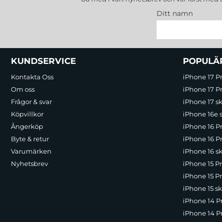
Ditt namn
Sidfot Blandad info och länkar
KUNDSERVICE
POPULÄ
Kontakta Oss
iPhone 17 P
Om oss
iPhone 17 Pr
Frågor & svar
iPhone 17 sk
Köpvillkor
iPhone 16e 
Ångerköp
iPhone 16 P
Byte & retur
iPhone 16 Pr
Varumärken
iPhone 16 sk
Nyhetsbrev
iPhone 15 P
iPhone 15 Pr
iPhone 15 sk
iPhone 14 P
iPhone 14 Pr