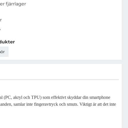
ler fjärrlager
r
4
dukter
hör
terial (PC, akryl och TPU) som effektivt skyddar din smartphone
anden, samlar inte fingeravtryck och smuts. Viktigt är att det inte