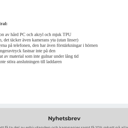
ral:
tion av hård PC och akryl och mjuk TPU
 det täcker även kamerans yta (utan linser)
erna på telefonen, den har även förstärkningar i hörnen
geravtryck fastnar inte på den
kat av material som inte gulnar under lång tid
 inte störa anslutningen till laddaren
Nyhetsbrev
att få ta del av erbjudanden och kampanjer samt få 10% rabatt på all