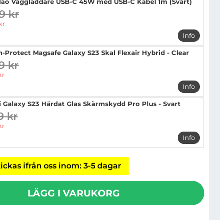
ao Väggladdare USB-C 45W med USB-C Kabel 1m (Svart)
9 kr
digare pris
pris
kr
Info
mer info
h-Protect Magsafe Galaxy S23 Skal Flexair Hybrid - Clear
9 kr
digare pris
pris
kr
Info
mer info 
i Galaxy S23 Härdat Glas Skärmskydd Pro Plus - Svart
9 kr
digare pris
pris
kr
Info
mer info 
ickas ifrån oss inom: 3-5 dagar
LÄGG I VARUKORG