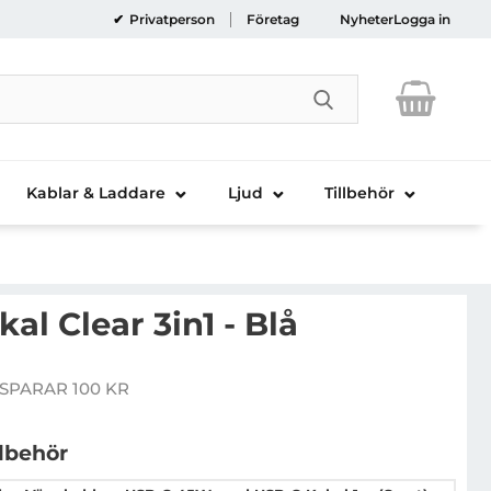
Privatperson
Företag
Nyheter
Logga in
Genomför sökni
Kablar & Laddare
Ljud
Tillbehör
al Clear 3in1 - Blå
laxy S23 Skal Clear 3in1 - Blå
SPARAR 100 KR
pris
llbehör