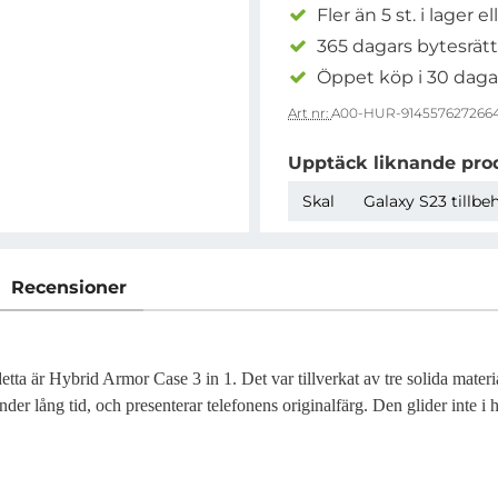
Fler än 5 st. i lager el
365 dagars bytesrätt
Öppet köp i 30 daga
Art nr:
A00-HUR-914557627266
Upptäck liknande pro
Skal
Galaxy S23 tillbe
Recensioner
- detta är Hybrid Armor Case 3 in 1. Det var tillverkat av tre solida ma
der lång tid, och presenterar telefonens originalfärg. Den glider inte i h