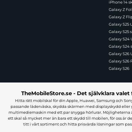
iPhone 14 s
Galaxy Z Fol
Galaxy Z Fli
Galaxy S25 U
Galaxy S25 s
Galaxy S24 U
Galaxy S24 
Galaxy S26 U
Galaxy S26 
Galaxy S26
TheMobileStore.se - Det självklara valet 
Hitta rätt mobilskal för din Apple, Huawei, Samsung och Sony
passande läderväska, skydda skärmen med displayskydd eller g
multimediemaskin med ett par snygga hörlurar. Möjligheterna är i
ett skal så mycket mer än bara ett skydd till mobilen, för oss är d
titt i vårt sortiment och hitta prisvärda lösningar som pas