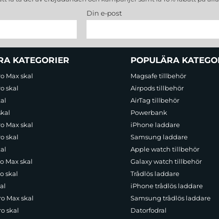
Din e-post
RA KATEGORIER
POPULÄRA KATEGO
ro Max skal
Magsafe tillbehör
o skal
Airpods tillbehör
al
AirTag tillbehör
skal
Powerbank
ro Max skal
iPhone laddare
o skal
Samsung laddare
al
Apple watch tillbehör
ro Max skal
Galaxy watch tillbehör
o skal
Trådlös laddare
al
iPhone trådlös laddare
ro Max skal
Samsung trådlös laddare
o skal
Datorfodral