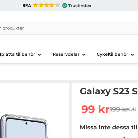
BRA
nira Telecom AB
fplatta tillbehör
Reservdelar
Cykeltillbehör
Galaxy S23 Sk
Handla denna produkt Ga
rea pris
99 kr
199 kr
DU 
tidigare 
Missa inte dessa ti