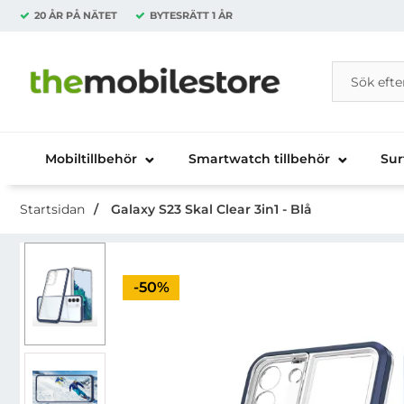
20 ÅR PÅ NÄTET
BYTESRÄTT
1 ÅR
Sök
Sök på Da
Startsidan för Danira Telecom AB
Mobiltillbehör
Smartwatch tillbehör
Sur
Startsidan
Galaxy S23 Skal Clear 3in1 - Blå
Priset är nedsatt med
-50%