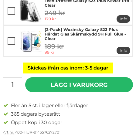
Tech-Protect Galaxy S23 Plus Kevlar Pro -
Clear
249 kr
tidigare pris
rea pris
179 kr
Info
mer in
[2-Pack] Wozinsky Galaxy S23 Plus
Härdat Glas Skärmskydd 9H Full Glue -
Clear
189 kr
tidigare pris
Info
rea pris
99 kr
mer in
Skickas ifrån oss inom: 3-5 dagar
antal
LÄGG I VARUKORG
Fler än 5 st. i lager eller fjärrlager
365 dagars bytesrätt
Öppet köp i 30 dagar
Art nr:
A00-HUR-9145576272701