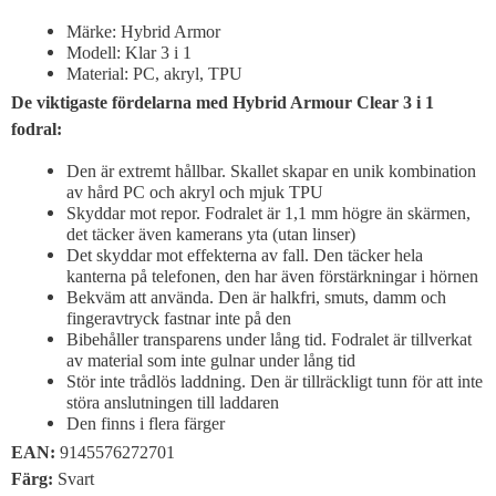
Märke: Hybrid Armor
Modell: Klar 3 i 1
Material: PC, akryl, TPU
De viktigaste fördelarna med Hybrid Armour Clear 3 i 1
fodral:
Den är extremt hållbar. Skallet skapar en unik kombination
av hård PC och akryl och mjuk TPU
Skyddar mot repor. Fodralet är 1,1 mm högre än skärmen,
det täcker även kamerans yta (utan linser)
Det skyddar mot effekterna av fall. Den täcker hela
kanterna på telefonen, den har även förstärkningar i hörnen
Bekväm att använda. Den är halkfri, smuts, damm och
fingeravtryck fastnar inte på den
Bibehåller transparens under lång tid. Fodralet är tillverkat
av material som inte gulnar under lång tid
Stör inte trådlös laddning. Den är tillräckligt tunn för att inte
störa anslutningen till laddaren
Den finns i flera färger
EAN:
9145576272701
Färg:
Svart