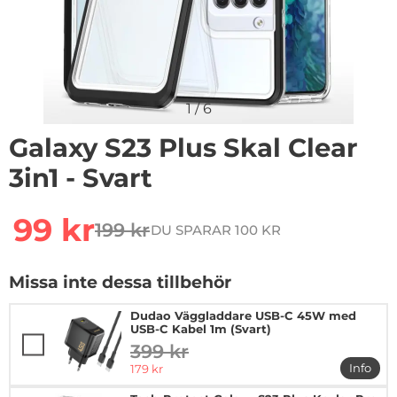
1
/
6
Galaxy S23 Plus Skal Clear
3in1 - Svart
Handla denna produkt Galaxy S23 Plus Skal Clear 3in1 -
rea pris
99 kr
199 kr
DU SPARAR 100 KR
tidigare pris
Missa inte dessa tillbehör
Dudao Väggladdare USB-C 45W med
USB-C Kabel 1m (Svart)
399 kr
tidigare pris
rea pris
Info
179 kr
mer i