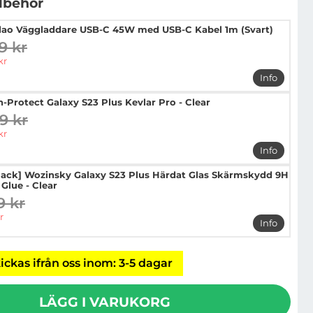
llbehör
ao Väggladdare USB-C 45W med USB-C Kabel 1m (Svart)
9 kr
digare pris
pris
kr
Info
mer info
h-Protect Galaxy S23 Plus Kevlar Pro - Clear
9 kr
digare pris
pris
kr
Info
mer info o
Pack] Wozinsky Galaxy S23 Plus Härdat Glas Skärmskydd 9H
 Glue - Clear
9 kr
digare pris
pris
r
Info
mer info 
ickas ifrån oss inom: 3-5 dagar
LÄGG I VARUKORG