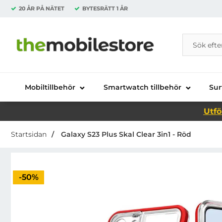
20 ÅR PÅ NÄTET
BYTESRÄTT
1 ÅR
Sök
Sök på Da
Startsidan för Danira Telecom AB
Mobiltillbehör
Smartwatch tillbehör
Sur
Utfö
Startsidan
Galaxy S23 Plus Skal Clear 3in1 - Röd
Priset är nedsatt med
-50%