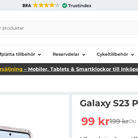
BRA
nira Telecom AB
fplatta tillbehör
Reservdelar
Cykeltillbehör
rsäljning
– Mobiler, Tablets & Smartklockor till Inköp
Galaxy S23 P
Handla denna produkt Ga
rea pris
99 kr
199 kr
DU 
tidigare 