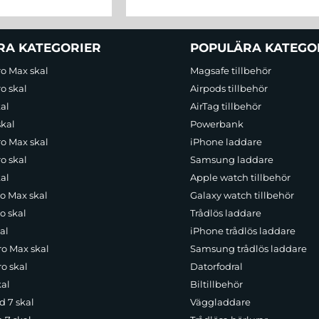
RA KATEGORIER
POPULÄRA KATEGO
ro Max skal
Magsafe tillbehör
o skal
Airpods tillbehör
al
AirTag tillbehör
skal
Powerbank
ro Max skal
iPhone laddare
o skal
Samsung laddare
al
Apple watch tillbehör
ro Max skal
Galaxy watch tillbehör
o skal
Trådlös laddare
al
iPhone trådlös laddare
ro Max skal
Samsung trådlös laddare
o skal
Datorfodral
kal
Biltillbehör
d 7 skal
Väggladdare