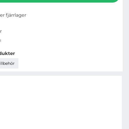
ler fjärrlager
r
8
dukter
illbehör