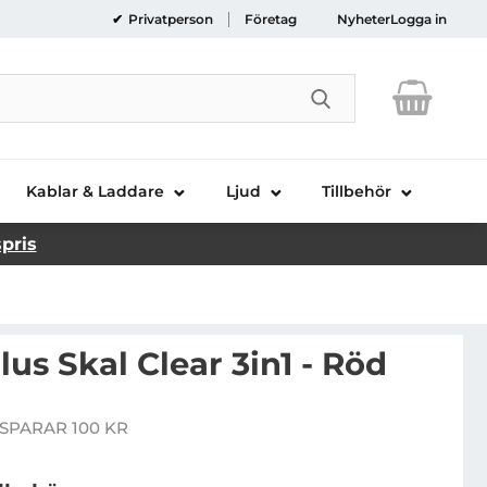
Privatperson
Företag
Nyheter
Logga in
Genomför sökni
Kablar & Laddare
Ljud
Tillbehör
spris
lus Skal Clear 3in1 - Röd
laxy S23 Plus Skal Clear 3in1 - Röd
SPARAR 100 KR
pris