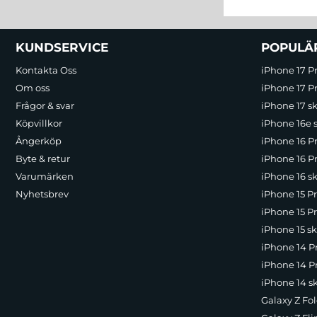
Sidfot Blandad info och länkar
KUNDSERVICE
POPULÄ
Kontakta Oss
iPhone 17 P
Om oss
iPhone 17 Pr
Frågor & svar
iPhone 17 sk
Köpvillkor
iPhone 16e 
Ångerköp
iPhone 16 P
Byte & retur
iPhone 16 Pr
Varumärken
iPhone 16 sk
Nyhetsbrev
iPhone 15 P
iPhone 15 Pr
iPhone 15 sk
iPhone 14 P
iPhone 14 Pr
iPhone 14 s
Galaxy Z Fol