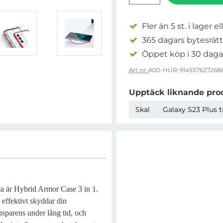
Fler än 5 st. i lager el
365 dagars bytesrätt
Öppet köp i 30 daga
Art nr:
A00-HUR-914557627268
Upptäck liknande pro
Skal
Galaxy S23 Plus t
etta är Hybrid Armor Case 3 in 1.
 effektivt skyddar din
nsparens under lång tid, och