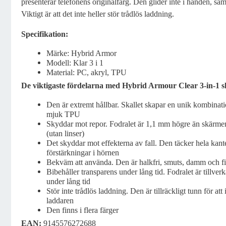
presenterar telefonens originalfärg. Den glider inte i handen, sam
Viktigt är att det inte heller stör trådlös laddning.
Specifikation:
Märke: Hybrid Armor
Modell: Klar 3 i 1
Material: PC, akryl, TPU
De viktigaste fördelarna med Hybrid Armour Clear 3-in-1 s
Den är extremt hållbar. Skallet skapar en unik kombinat
mjuk TPU
Skyddar mot repor. Fodralet är 1,1 mm högre än skärmen
(utan linser)
Det skyddar mot effekterna av fall. Den täcker hela kant
förstärkningar i hörnen
Bekväm att använda. Den är halkfri, smuts, damm och fin
Bibehåller transparens under lång tid. Fodralet är tillver
under lång tid
Stör inte trådlös laddning. Den är tillräckligt tunn för att 
laddaren
Den finns i flera färger
EAN:
9145576272688