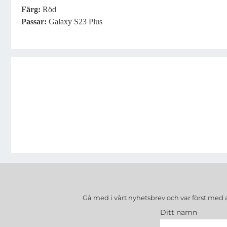
Färg:
Röd
Passar:
Galaxy S23 Plus
Gå med i vårt nyhetsbrev och var först med 
Ditt namn