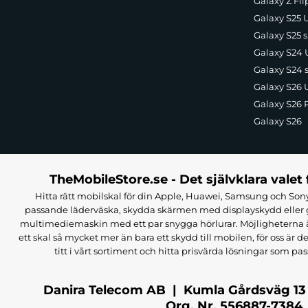
Galaxy Z Fli
Galaxy S25 U
Galaxy S25 s
Galaxy S24 U
Galaxy S24 
Galaxy S26 U
Galaxy S26 
Galaxy S26
TheMobileStore.se - Det självklara valet 
Hitta rätt mobilskal för din Apple, Huawei, Samsung och Sony
passande läderväska, skydda skärmen med displayskydd eller g
multimediemaskin med ett par snygga hörlurar. Möjligheterna är i
ett skal så mycket mer än bara ett skydd till mobilen, för oss är d
titt i vårt sortiment och hitta prisvärda lösningar som pas
Danira Telecom AB | Kumla Gårdsväg 13
Org. Nr. 556887-7384