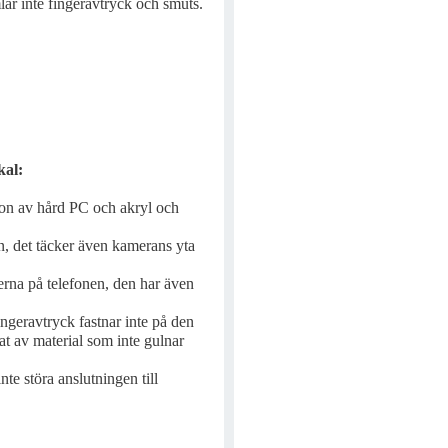
lar inte fingeravtryck och smuts.
kal:
ion av hård PC och akryl och
, det täcker även kamerans yta
erna på telefonen, den har även
geravtryck fastnar inte på den
kat av material som inte gulnar
inte störa anslutningen till