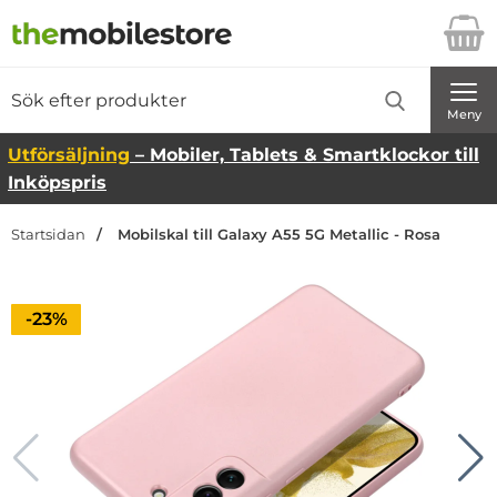
Startsidan för Danira Telecom AB
Sök
Sök på Danira Telecom AB
Genomför
Meny
Utförsäljning
– Mobiler, Tablets & Smartklockor till
Inköpspris
Startsidan
Mobilskal till Galaxy A55 5G Metallic - Rosa
Priset är nedsatt med
-23%