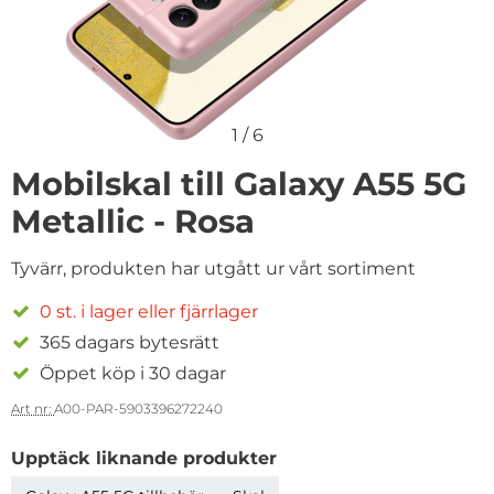
1
/
6
Mobilskal till Galaxy A55 5G
Metallic - Rosa
Tyvärr, produkten har utgått ur vårt sortiment
0 st. i lager eller fjärrlager
365 dagars bytesrätt
Öppet köp i 30 dagar
Art nr:
A00-PAR-5903396272240
Upptäck liknande produkter