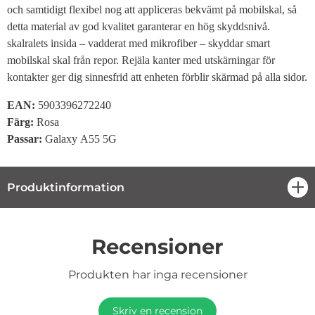
och samtidigt flexibel nog att appliceras bekvämt på mobilskal, så
detta material av god kvalitet garanterar en hög skyddsnivå.
skalralets insida – vadderat med mikrofiber – skyddar smart
mobilskal skal från repor. Rejäla kanter med utskärningar för
kontakter ger dig sinnesfrid att enheten förblir skärmad på alla sidor.
EAN:
5903396272240
Färg:
Rosa
Passar:
Galaxy A55 5G
Produktinformation
öpp
Recensioner
Produkten har inga recensioner
Skriv en recension