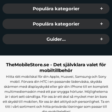
Populära kategorier
Populära kategorier
Guider...
TheMobileStore.se - Det självklara valet för
mobiltillbehör
Hitta rätt mobilskal för din Apple, Huawei, Samsung och Sony
mobil. Förvara din HTC i en passande läderväska, skydda
skärmen med displayskydd eller gör din iPhone till en komplett
multimediemaskin med ett par snygga hörlurar. Möjligheterna
är i stort sett oändliga. För oss är ett skal så mycket mer än bara
ett skydd till mobilen, för oss är det attityd och personlighet. Ta en
titt i vårt sortiment och hitta prisvärda lösningar som passar till
din mobiltelefon!