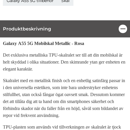
Galaxy A55 5G tillbehör
Skal
Produktbeskrivning
Stä
Produktbeskrivning
Galaxy A55 5G Mobilskal Metallic - Rosa
Det exklusiva metalliska TPU-skalralet ser till att din mobilskal är
helt skyddad i olika situationer. Den skimrande ytan ger enheten en
elegant karaktär.
Skalralet med en metallisk finish och en enhetlig satinfärg passar in
i den universella estetiken, som inte bara understryker enhetens
stilfullhet, utan också fångar ögat oavsett smak. Dessutom kommer
det att tillåta dig att ta hand om din smartphones säkerhet och
förhindra skador när du faller från en höjd, såväl som bildandet av
repor vid frekvent användning.
TPU-plasten som används vid tillverkningen av skalralet är tjock