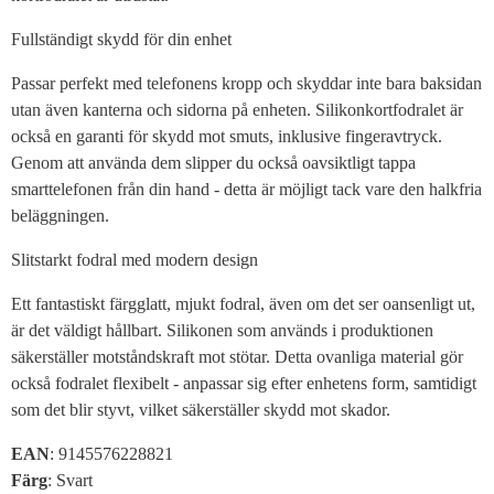
Fullständigt skydd för din enhet
Passar perfekt med telefonens kropp och skyddar inte bara baksidan
utan även kanterna och sidorna på enheten. Silikonkortfodralet är
också en garanti för skydd mot smuts, inklusive fingeravtryck.
Genom att använda dem slipper du också oavsiktligt tappa
smarttelefonen från din hand - detta är möjligt tack vare den halkfria
beläggningen.
Slitstarkt fodral med modern design
Ett fantastiskt färgglatt, mjukt fodral, även om det ser oansenligt ut,
är det väldigt hållbart. Silikonen som används i produktionen
säkerställer motståndskraft mot stötar. Detta ovanliga material gör
också fodralet flexibelt - anpassar sig efter enhetens form, samtidigt
som det blir styvt, vilket säkerställer skydd mot skador.
EAN
: 9145576228821
Färg
: Svart