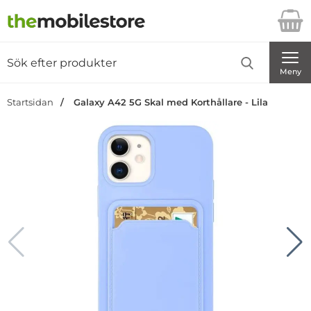
Startsidan för Danira Telecom AB
Sök
Sök på Danira Telecom AB
Genomför
Meny
Startsidan
Galaxy A42 5G Skal med Korthållare - Lila